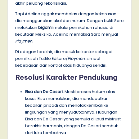
akhir peluang rekonsiliasi.
Tapi Adelina nggak membalas dengan kekerasan—
dia menggunakan akal dan hukum. Dengan bukti Saro
melakukan
bigami
melalui pernikahan rahasia di
kedutaan Meksiko, Adelina memaksa Saro menjual
Playmen
.
Di adegan terakhir, dia masuk ke kantor sebagai
pemilik sah Tattilo Editore/
Playmen
, simbol
kebebasan dan kontrol atas hidupnya sendiri.
Resolusi Karakter Pendukung
Elsa dan De Cesari:
Meski proses hukum atas
kasus Elsa memalukan, dia mendapatkan
keadilan pribadi dan menolak kembali ke
lingkungan yang menyudutkannya. Hubungan
Elsa dan De Cesari yang semula diliputi mistrust
berakhir harmonis, dengan De Cesari sembuh
dari luka tembaknya.