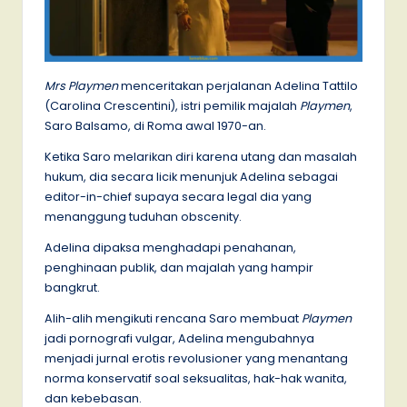
Mrs Playmen
menceritakan perjalanan Adelina Tattilo
(Carolina Crescentini), istri pemilik majalah
Playmen
,
Saro Balsamo, di Roma awal 1970-an.
Ketika Saro melarikan diri karena utang dan masalah
hukum, dia secara licik menunjuk Adelina sebagai
editor-in-chief supaya secara legal dia yang
menanggung tuduhan obscenity.
Adelina dipaksa menghadapi penahanan,
penghinaan publik, dan majalah yang hampir
bangkrut.
Alih-alih mengikuti rencana Saro membuat
Playmen
jadi pornografi vulgar, Adelina mengubahnya
menjadi jurnal erotis revolusioner yang menantang
norma konservatif soal seksualitas, hak-hak wanita,
dan kebebasan.