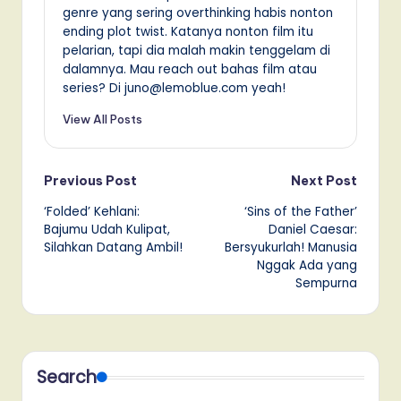
genre yang sering overthinking habis nonton
ending plot twist. Katanya nonton film itu
pelarian, tapi dia malah makin tenggelam di
dalamnya. Mau reach out bahas film atau
series? Di juno@lemoblue.com yeah!
View All Posts
Post
Previous Post
Next Post
‘Folded’ Kehlani:
‘Sins of the Father’
navigation
Bajumu Udah Kulipat,
Daniel Caesar:
Silahkan Datang Ambil!
Bersyukurlah! Manusia
Nggak Ada yang
Sempurna
Search