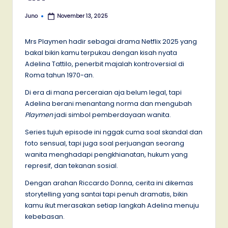
Juno
November 13, 2025
Posted
by
Mrs Playmen hadir sebagai drama Netflix 2025 yang
bakal bikin kamu terpukau dengan kisah nyata
Adelina Tattilo, penerbit majalah kontroversial di
Roma tahun 1970-an.
Di era di mana perceraian aja belum legal, tapi
Adelina berani menantang norma dan mengubah
Playmen
jadi simbol pemberdayaan wanita.
Series tujuh episode ini nggak cuma soal skandal dan
foto sensual, tapi juga soal perjuangan seorang
wanita menghadapi pengkhianatan, hukum yang
represif, dan tekanan sosial.
Dengan arahan Riccardo Donna, cerita ini dikemas
storytelling yang santai tapi penuh dramatis, bikin
kamu ikut merasakan setiap langkah Adelina menuju
kebebasan.