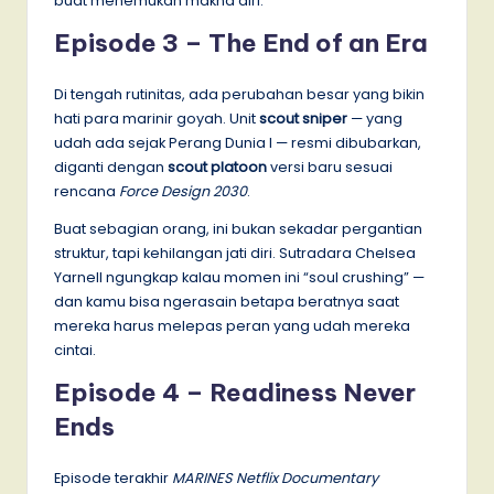
buat menemukan makna diri.
Episode 3 – The End of an Era
Di tengah rutinitas, ada perubahan besar yang bikin
hati para marinir goyah. Unit
scout sniper
— yang
udah ada sejak Perang Dunia I — resmi dibubarkan,
diganti dengan
scout platoon
versi baru sesuai
rencana
Force Design 2030
.
Buat sebagian orang, ini bukan sekadar pergantian
struktur, tapi kehilangan jati diri. Sutradara Chelsea
Yarnell ngungkap kalau momen ini “soul crushing” —
dan kamu bisa ngerasain betapa beratnya saat
mereka harus melepas peran yang udah mereka
cintai.
Episode 4 – Readiness Never
Ends
Episode terakhir
MARINES Netflix Documentary