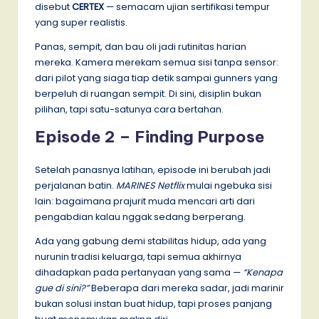
disebut
CERTEX
— semacam ujian sertifikasi tempur
yang super realistis.
Panas, sempit, dan bau oli jadi rutinitas harian
mereka. Kamera merekam semua sisi tanpa sensor:
dari pilot yang siaga tiap detik sampai gunners yang
berpeluh di ruangan sempit. Di sini, disiplin bukan
pilihan, tapi satu-satunya cara bertahan.
Episode 2 – Finding Purpose
Setelah panasnya latihan, episode ini berubah jadi
perjalanan batin.
MARINES Netflix
mulai ngebuka sisi
lain: bagaimana prajurit muda mencari arti dari
pengabdian kalau nggak sedang berperang.
Ada yang gabung demi stabilitas hidup, ada yang
nurunin tradisi keluarga, tapi semua akhirnya
dihadapkan pada pertanyaan yang sama —
“Kenapa
gue di sini?”
Beberapa dari mereka sadar, jadi marinir
bukan solusi instan buat hidup, tapi proses panjang