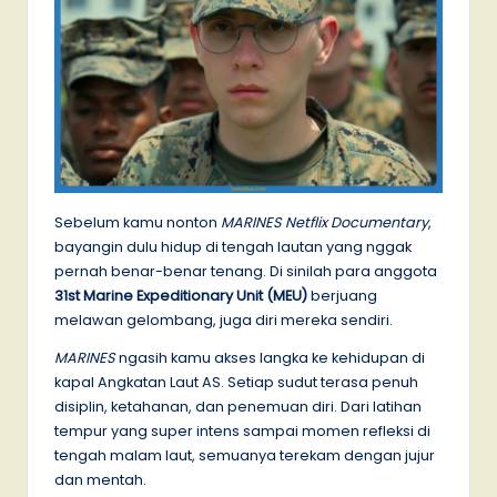
Sebelum kamu nonton
MARINES Netflix Documentary
,
bayangin dulu hidup di tengah lautan yang nggak
pernah benar-benar tenang. Di sinilah para anggota
31st Marine Expeditionary Unit (MEU)
berjuang
melawan gelombang, juga diri mereka sendiri.
MARINES
ngasih kamu akses langka ke kehidupan di
kapal Angkatan Laut AS. Setiap sudut terasa penuh
disiplin, ketahanan, dan penemuan diri. Dari latihan
tempur yang super intens sampai momen refleksi di
tengah malam laut, semuanya terekam dengan jujur
dan mentah.