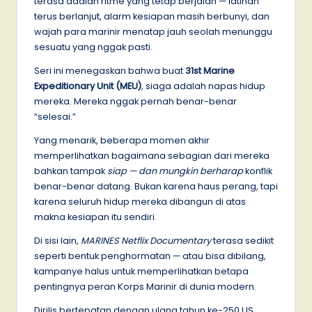
terasa adalah ritme yang tetap berjalan — latihan
terus berlanjut, alarm kesiapan masih berbunyi, dan
wajah para marinir menatap jauh seolah menunggu
sesuatu yang nggak pasti.
Seri ini menegaskan bahwa buat
31st Marine
Expeditionary Unit (MEU)
, siaga adalah napas hidup
mereka. Mereka nggak pernah benar-benar
“selesai.”
Yang menarik, beberapa momen akhir
memperlihatkan bagaimana sebagian dari mereka
bahkan tampak
siap — dan mungkin berharap
konflik
benar-benar datang. Bukan karena haus perang, tapi
karena seluruh hidup mereka dibangun di atas
makna kesiapan itu sendiri.
Di sisi lain,
MARINES Netflix Documentary
terasa sedikit
seperti bentuk penghormatan — atau bisa dibilang,
kampanye halus untuk memperlihatkan betapa
pentingnya peran Korps Marinir di dunia modern.
Dirilis bertepatan dengan ulang tahun ke-250 US