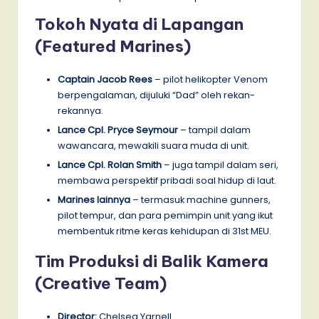
Tokoh Nyata di Lapangan
(Featured Marines)
Captain Jacob Rees
– pilot helikopter Venom
berpengalaman, dijuluki “Dad” oleh rekan-
rekannya.
Lance Cpl. Pryce Seymour
– tampil dalam
wawancara, mewakili suara muda di unit.
Lance Cpl. Rolan Smith
– juga tampil dalam seri,
membawa perspektif pribadi soal hidup di laut.
Marines lainnya
– termasuk machine gunners,
pilot tempur, dan para pemimpin unit yang ikut
membentuk ritme keras kehidupan di 31st MEU.
Tim Produksi di Balik Kamera
(Creative Team)
Director:
Chelsea Yarnell