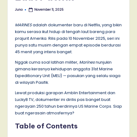
Juno
November 11, 2025
Posted
by
MARINES
adalah dokumenter baru di Netflix, yang bikin
kamu serasa ikut hidup di tengah laut bareng para
prajurit Amerika. Rilis pada 10 November 2025, seri ini
punya satu musim dengan empat episode berdurasi
45 menit yang intens banget.
Nggak cuma soal latihan militer,
Marines
nunjukin
gimana kerasnya kehidupan anggota 31st Marine
Expeditionary Unit (MEU) — pasukan yang selalu siaga
di wilayah Pasifik.
Lewat produksi garapan Amblin Entertainment dan
Lucky8 TV, dokumenter ini dirilis pas banget buat
ngerayain 250 tahun berdirinya US Marine Corps. Siap
buat ngerasain atmosfernya?
Table of Contents