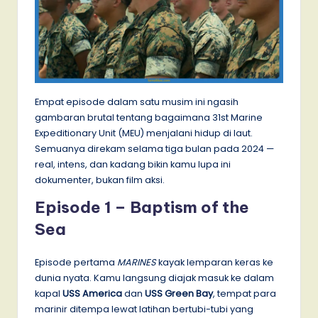
Empat episode dalam satu musim ini ngasih
gambaran brutal tentang bagaimana 31st Marine
Expeditionary Unit (MEU) menjalani hidup di laut.
Semuanya direkam selama tiga bulan pada 2024 —
real, intens, dan kadang bikin kamu lupa ini
dokumenter, bukan film aksi.
Episode 1 – Baptism of the
Sea
Episode pertama
MARINES
kayak lemparan keras ke
dunia nyata. Kamu langsung diajak masuk ke dalam
kapal
USS America
dan
USS Green Bay
, tempat para
marinir ditempa lewat latihan bertubi-tubi yang