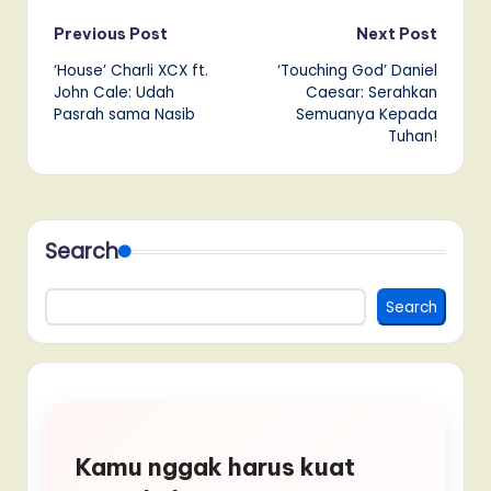
Post
Previous Post
Next Post
‘House’ Charli XCX ft.
‘Touching God’ Daniel
navigation
John Cale: Udah
Caesar: Serahkan
Pasrah sama Nasib
Semuanya Kepada
Tuhan!
Search
Search
Kamu nggak harus kuat