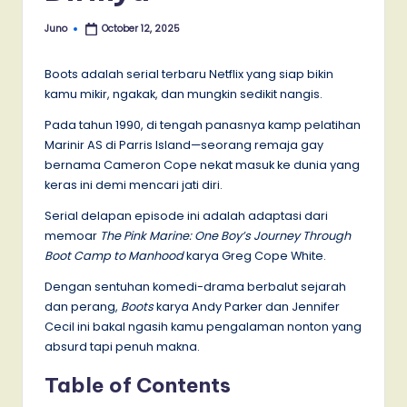
Juno
October 12, 2025
Posted
by
Boots adalah serial terbaru Netflix yang siap bikin
kamu mikir, ngakak, dan mungkin sedikit nangis.
Pada tahun 1990, di tengah panasnya kamp pelatihan
Marinir AS di Parris Island—seorang remaja gay
bernama Cameron Cope nekat masuk ke dunia yang
keras ini demi mencari jati diri.
Serial delapan episode ini adalah adaptasi dari
memoar
The Pink Marine: One Boy’s Journey Through
Boot Camp to Manhood
karya Greg Cope White.
Dengan sentuhan komedi-drama berbalut sejarah
dan perang,
Boots
karya Andy Parker dan Jennifer
Cecil ini bakal ngasih kamu pengalaman nonton yang
absurd tapi penuh makna.
Table of Contents