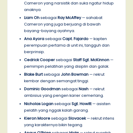
Cameron yang narsistik dan suka ngatur hidup
anaknya.
Liam Oh
sebagai
Ray McAffey
— sahabat
Cameron yang juga berjuang di bawah
bayang-bayang ayahnya.
Ana Ayora
sebagai
Capt. Fajardo
— kapten
perempuan pertama di unit ini, tangguh dan
berprinsip.
Cedrick Cooper
sebagai
Staff Sgt. McKinnon
—
pemimpin pelatihan yang disiplin dan galak.
Blake Burt
sebagai
John Bowman
— rekrut
kembar dengan semangat tinggi.
Dominic Goodman
sebagai
Nash
— rekrut
ambisius yang pengen karier cemerlang.
Nicholas Logan
sebagai
Sgt. Howitt
— asisten
pelatih yang nggak kalah garang.
Kieron Moore
sebagai
Slovacek
— rekrut intens
yang karakternya bikin tegang.
Angus O’Brien
sebagai
Hicks
— rekrut nyentrik