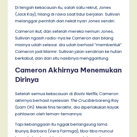
Di tengah kekacauan itu, salah satu rekrut, Jones
(Jack Kay), hilang di rawa saat tidur berjalan. Sullivan
melanggar perintah dan nekat nyari Jones sendiri.
Cameron ikut, dan setelah mereka nemuin Jones,
Sullivan ngasih radio-nya ke Cameron dan bilang
misinya udah selesai: dia udah berhasil “membentuk”
Cameron jadi Marinir. Sullivan jalan sendirian ke hutan
berkabut, dan dari situ nasibnya menggantung.
Cameron Akhirnya Menemukan
Dirinya
Setelah semua kekacauan di
Boots Netflix
, Cameron
akhirnya berhasil nyelesain
The Crucible
bareng Ray
(Liam Oh). Meski finis terakhir, dia diperlakukan kayak
pahlawan oleh teman-temannya.
Tapi kebanggaan itu nggak berlangsung lama.
Ibunya, Barbara (Vera Farmiga), tiba-tiba muncul