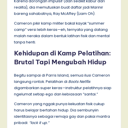
Karena dorongan impulsif (dan sedikit kabur dari
realita), dia memutuskan buat daftar jadi Marinir
bareng sahabatnya, Ray McAffey (Liam Oh).
Cameron pikir kamp militer bakal kayak “summer
camp” versi lebih keras—eh, ternyata yang datang
malah neraka dalam bentuk latihan fisik dan mental
tanpa henti.
Kehidupan di Kamp Pelatihan:
Brutal Tapi Mengubah Hidup
Begitu sampai di Parris Island, semua ilusi Cameron
langsung rontok. Pelatihan di
Boots Netflix
digambarkan super keras—instruktur pelatihnya siap
ngelumat setiap ego dan kebiasaan “santai.”
Cameron yang nggak punya kekuatan fisik cukup
harus belajar bertahan hidup. Dia sembunyiin
identitasnya sebagai remaja gay dan pakai mantra
pribadi:
“lock it up.”