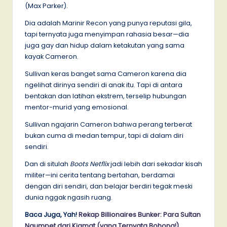
(Max Parker).
Dia adalah Marinir Recon yang punya reputasi gila,
tapi ternyata juga menyimpan rahasia besar—dia
juga gay dan hidup dalam ketakutan yang sama
kayak Cameron.
Sullivan keras banget sama Cameron karena dia
ngelihat dirinya sendiri di anak itu. Tapi di antara
bentakan dan latihan ekstrem, terselip hubungan
mentor-murid yang emosional.
Sullivan ngajarin Cameron bahwa perang terberat
bukan cuma di medan tempur, tapi di dalam diri
sendiri.
Dan di situlah
Boots Netflix
jadi lebih dari sekadar kisah
militer—ini cerita tentang bertahan, berdamai
dengan diri sendiri, dan belajar berdiri tegak meski
dunia nggak ngasih ruang.
Baca Juga, Yah!
Rekap Billionaires Bunker: Para Sultan
Ngumpet dari Kiamat (yang Ternyata Bohong!)