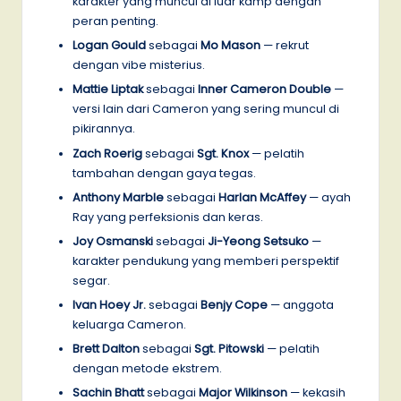
karakter yang muncul di luar kamp dengan
peran penting.
Logan Gould
sebagai
Mo Mason
— rekrut
dengan vibe misterius.
Mattie Liptak
sebagai
Inner Cameron Double
—
versi lain dari Cameron yang sering muncul di
pikirannya.
Zach Roerig
sebagai
Sgt. Knox
— pelatih
tambahan dengan gaya tegas.
Anthony Marble
sebagai
Harlan McAffey
— ayah
Ray yang perfeksionis dan keras.
Joy Osmanski
sebagai
Ji-Yeong Setsuko
—
karakter pendukung yang memberi perspektif
segar.
Ivan Hoey Jr.
sebagai
Benjy Cope
— anggota
keluarga Cameron.
Brett Dalton
sebagai
Sgt. Pitowski
— pelatih
dengan metode ekstrem.
Sachin Bhatt
sebagai
Major Wilkinson
— kekasih