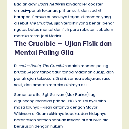
Bagian akhir
Boots Netflix
ini kayak roller coaster
emosi—penuh tekanan, pilihan sulit, dan sedikit
harapan. Semua puncaknya terjadi di momen yang
disebut
The Crucible
, ujian terakhir yang benar-benar
ngetes batas mental dan fisik para rekrutan sebelum
mereka resmi jadi Marinir.
The Crucible — Ujian Fisik dan
Mental Paling Gila
Di
series Boots
,
The Crucible
adalah momen paling
brutal: 54 jam tanpa tidur, tanpa makanan cukup, dan
penuh ujian kekuatan. Di sini, semua pelajaran, rasa
sakit, dan amarah mereka akhirnya diuji.
Sementara itu, Sgt. Sullivan (Max Parker) lagi
diguncang masalah pribadi. NCIS mulai nyelidikin
masa lalunya—kisah cintanya dengan Mayor
Wilkinson di Guam akhirnya kebuka, dan hidupnya
berantakan setelah sebuah insiden di bar bikin dia
berurusan dengan hukum.