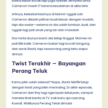
bawa kabar kocak tapi juga nyesek: ternyata umur
Cameron masih 17 karena kesalahan di akta lahir.
Artinya, keikutsertaannya di Marinir nggak sah.
Cameron dikasih pilihan buat keluar dengan mudah,
tapi dia sadar—selama ini dia udah tumbuh, kuat, dan
nggak lagi jadi anak yang lari dari masalah.
Dia minta ibunya biarin dia tetap tinggal. Momen ini
jadi titik balik: Cameron bukan lagi bocah bingung
dari awal
Boots
, tapi seseorang yang tahu siapa
dirinya.
Twist Terakhir — Bayangan
Perang Teluk
Kamu pikir udah selesai? Nope,
Boots Netflix
tutup
dengan twist yang bikin merinding. Di akhir episode,
Cameron dan Ray lagi ngerayain kelulusan, sampai
mereka lihat berita di TV: Irak baru aja nyerang
Kuwait. Waktunya Perang Teluk dimulai.