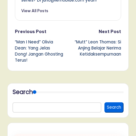
series? Di juno@lemoblue.com yeah!
View All Posts
Post
Previous Post
Next Post
“Man I Need” Olivia
“Mutt” Leon Thomas: Si
navigation
Dean: Yang Jelas
Anjing Belajar Nerima
Dong! Jangan Ghosting
Ketidaksempurnaan
Terus!
Search
Search