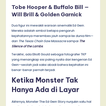
Tobe Hooper & Buffalo Bill —
Will Brill & Golden Garnick
Dua figur ini mewakili warisan sinematik Ed Gein.
Mereka adalah simbol betapa pengaruh
kejahatannya merembes jauh sampai ke dunia film—
dari
The Texas Chain Saw Massacre
sampai
The
Silence of the Lambs
.
Terakhir, ada Elliott Gould sebagai fotografer TKP
yang menangkap sisi paling nyata dari kengerian Ed
Gein—seolah jadi saksi abadi bahwa kejahatan ini
benar-benar pernah terjadi.
Ketika Monster Tak
Hanya Ada di Layar
Akhirnya, Monster The Ed Gein Story nunjukin satu hal