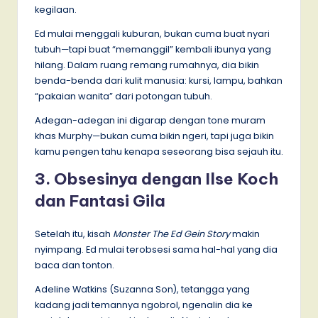
kegilaan.
Ed mulai menggali kuburan, bukan cuma buat nyari
tubuh—tapi buat “memanggil” kembali ibunya yang
hilang. Dalam ruang remang rumahnya, dia bikin
benda-benda dari kulit manusia: kursi, lampu, bahkan
“pakaian wanita” dari potongan tubuh.
Adegan-adegan ini digarap dengan tone muram
khas Murphy—bukan cuma bikin ngeri, tapi juga bikin
kamu pengen tahu kenapa seseorang bisa sejauh itu.
3. Obsesinya dengan Ilse Koch
dan Fantasi Gila
Setelah itu, kisah
Monster The Ed Gein Story
makin
nyimpang. Ed mulai terobsesi sama hal-hal yang dia
baca dan tonton.
Adeline Watkins (Suzanna Son), tetangga yang
kadang jadi temannya ngobrol, ngenalin dia ke