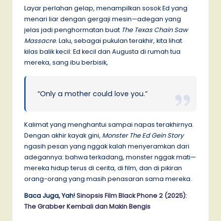
Layar perlahan gelap, menampilkan sosok Ed yang
menari liar dengan gergaji mesin—adegan yang
jelas jadi penghormatan buat
The Texas Chain Saw
Massacre
. Lalu, sebagai pukulan terakhir, kita lihat
kilas balik kecil: Ed kecil dan Augusta di rumah tua
mereka, sang ibu berbisik,
“Only a mother could love you.”
Kalimat yang menghantui sampai napas terakhirnya.
Dengan akhir kayak gini,
Monster The Ed Gein Story
ngasih pesan yang nggak kalah menyeramkan dari
adegannya: bahwa terkadang, monster nggak mati—
mereka hidup terus di cerita, di film, dan di pikiran
orang-orang yang masih penasaran sama mereka.
Baca Juga, Yah!
Sinopsis Film Black Phone 2 (2025):
The Grabber Kembali dan Makin Bengis