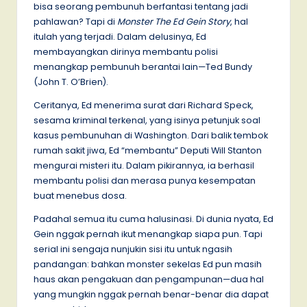
bisa seorang pembunuh berfantasi tentang jadi
pahlawan? Tapi di
Monster The Ed Gein Story
, hal
itulah yang terjadi. Dalam delusinya, Ed
membayangkan dirinya membantu polisi
menangkap pembunuh berantai lain—Ted Bundy
(John T. O’Brien).
Ceritanya, Ed menerima surat dari Richard Speck,
sesama kriminal terkenal, yang isinya petunjuk soal
kasus pembunuhan di Washington. Dari balik tembok
rumah sakit jiwa, Ed “membantu” Deputi Will Stanton
mengurai misteri itu. Dalam pikirannya, ia berhasil
membantu polisi dan merasa punya kesempatan
buat menebus dosa.
Padahal semua itu cuma halusinasi. Di dunia nyata, Ed
Gein nggak pernah ikut menangkap siapa pun. Tapi
serial ini sengaja nunjukin sisi itu untuk ngasih
pandangan: bahkan monster sekelas Ed pun masih
haus akan pengakuan dan pengampunan—dua hal
yang mungkin nggak pernah benar-benar dia dapat