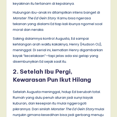
keyakinan itu tertanam di kepalanya.
Hubungan ibu-anak ini ditampilkan intens banget di
Monster The Ed Gein Story
. Kamu bisa ngerasa
tekanan yang dialami Ed tiap kali ibunya ngomel soal
moral dan neraka.
Saking dalamnya kontrol Augusta, Ed sampai
kehilangan arah waktu kakaknya, Henry (Hudson Oz),
meninggal. Di serial ini, kematian Henry digambarkan
kayak “kecelakaan”—tapi jelas ada sisi gelap yang
disembunyikan Ed sejak saat itu.
2. Setelah Ibu Pergi,
Kewarasan Pun Ikut Hilang
Setelah Augusta meninggal, hidup Ed berubah total.
Rumah yang dulu penuh aturan jadi sunyi kayak
kuburan, dan kesepian itu mulai nggerogoti
pikirannya. Dari sinilah
Monster The Ed Gein Story
mulai
nunjukin gimana kesedihan bisa jadi gerbang menuju