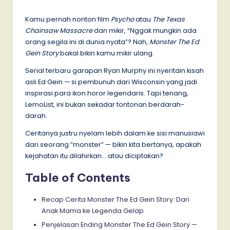
by
Kamu pernah nonton film
Psycho
atau
The Texas
Chainsaw Massacre
dan mikir, “Nggak mungkin ada
orang segila ini di dunia nyata”? Nah,
Monster The Ed
Gein Story
bakal bikin kamu mikir ulang.
Serial terbaru garapan Ryan Murphy ini nyeritain kisah
asli Ed Gein — si pembunuh dari Wisconsin yang jadi
inspirasi para ikon horor legendaris. Tapi tenang,
LemoList, ini bukan sekadar tontonan berdarah-
darah.
Ceritanya justru nyelam lebih dalam ke sisi manusiawi
dari seorang “monster” — bikin kita bertanya, apakah
kejahatan itu dilahirkan… atau diciptakan?
Table of Contents
Recap Cerita Monster The Ed Gein Story: Dari
Anak Mama ke Legenda Gelap
Penjelasan Ending Monster The Ed Gein Story —