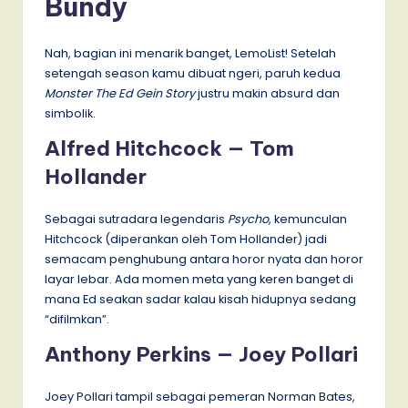
Bundy
Nah, bagian ini menarik banget, LemoList! Setelah
setengah season kamu dibuat ngeri, paruh kedua
Monster The Ed Gein Story
justru makin absurd dan
simbolik.
Alfred Hitchcock — Tom
Hollander
Sebagai sutradara legendaris
Psycho
, kemunculan
Hitchcock (diperankan oleh Tom Hollander) jadi
semacam penghubung antara horor nyata dan horor
layar lebar. Ada momen meta yang keren banget di
mana Ed seakan sadar kalau kisah hidupnya sedang
“difilmkan”.
Anthony Perkins — Joey Pollari
Joey Pollari tampil sebagai pemeran Norman Bates,