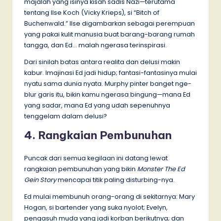
majalah yang isinya kisah sadis Nazi—terutama
tentang Ilse Koch (Vicky Krieps), si “Bitch of
Buchenwald.” Ilse digambarkan sebagai perempuan
yang pakai kulit manusia buat barang-barang rumah
tangga, dan Ed… malah ngerasa terinspirasi.
Dari sinilah batas antara realita dan delusi makin
kabur. Imajinasi Ed jadi hidup; fantasi-fantasinya mulai
nyatu sama dunia nyata. Murphy pinter banget nge-
blur garis itu, bikin kamu ngerasa bingung—mana Ed
yang sadar, mana Ed yang udah sepenuhnya
tenggelam dalam delusi?
4. Rangkaian Pembunuhan
Puncak dari semua kegilaan ini datang lewat
rangkaian pembunuhan yang bikin
Monster The Ed
Gein Story
mencapai titik paling disturbing-nya.
Ed mulai membunuh orang-orang di sekitarnya: Mary
Hogan, si bartender yang suka nyolot; Evelyn,
pengasuh muda yang jadi korban berikutnya; dan