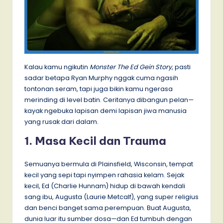
Kalau kamu ngikutin
Monster The Ed Gein Story
, pasti
sadar betapa Ryan Murphy nggak cuma ngasih
tontonan seram, tapi juga bikin kamu ngerasa
merinding di level batin. Ceritanya dibangun pelan—
kayak ngebuka lapisan demi lapisan jiwa manusia
yang rusak dari dalam.
1. Masa Kecil dan Trauma
Semuanya bermula di Plainsfield, Wisconsin, tempat
kecil yang sepi tapi nyimpen rahasia kelam. Sejak
kecil, Ed (Charlie Hunnam) hidup di bawah kendali
sang ibu, Augusta (Laurie Metcalf), yang super religius
dan benci banget sama perempuan. Buat Augusta,
dunia luar itu sumber dosa—dan Ed tumbuh dengan