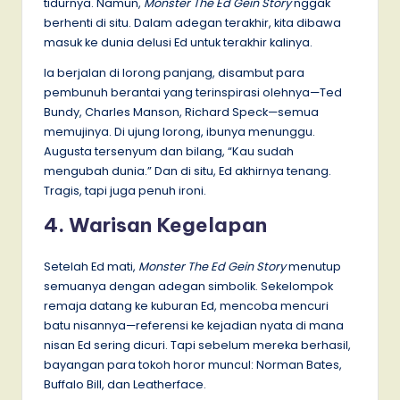
tidurnya. Namun,
Monster The Ed Gein Story
nggak
berhenti di situ. Dalam adegan terakhir, kita dibawa
masuk ke dunia delusi Ed untuk terakhir kalinya.
Ia berjalan di lorong panjang, disambut para
pembunuh berantai yang terinspirasi olehnya—Ted
Bundy, Charles Manson, Richard Speck—semua
memujinya. Di ujung lorong, ibunya menunggu.
Augusta tersenyum dan bilang, “Kau sudah
mengubah dunia.” Dan di situ, Ed akhirnya tenang.
Tragis, tapi juga penuh ironi.
4. Warisan Kegelapan
Setelah Ed mati,
Monster The Ed Gein Story
menutup
semuanya dengan adegan simbolik. Sekelompok
remaja datang ke kuburan Ed, mencoba mencuri
batu nisannya—referensi ke kejadian nyata di mana
nisan Ed sering dicuri. Tapi sebelum mereka berhasil,
bayangan para tokoh horor muncul: Norman Bates,
Buffalo Bill, dan Leatherface.