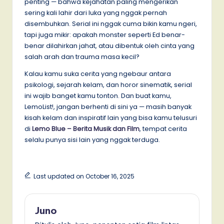
penting — bahwa kejahatan paling mengerikan
sering kali lahir dari luka yang nggak pernah
disembuhkan. Serial ini nggak cuma bikin kamu ngeri,
tapi juga mikir: apakah monster seperti Ed benar-
benar dilahirkan jahat, atau dibentuk oleh cinta yang
salah arah dan trauma masa kecil?
Kalau kamu suka cerita yang ngebaur antara
psikologi, sejarah kelam, dan horor sinematik, serial
ini wajib banget kamu tonton. Dan buat kamu,
LemoList!, jangan berhenti di sini ya — masih banyak
kisah kelam dan inspiratif lain yang bisa kamu telusuri
di
Lemo Blue – Berita Musik dan Film
, tempat cerita
selalu punya sisi lain yang nggak terduga.
Last updated on October 16, 2025
Juno