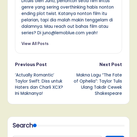
Ditulis oleh Juno, penonton setia film lintas
genre yang sering overthinking habis nonton
ending plot twist. Katanya nonton film itu
pelarian, tapi dia malah makin tenggelam di
dalamnya. Mau reach out bahas film atau
series? Di juno@lemoblue.com yeah!
View All Posts
Post
Previous Post
Next Post
‘Actually Romantic’
Makna Lagu “The Fate
navigation
Taylor Swift: Diss untuk
of Ophelia”: Taylor Tulis
Haters dan Charli XCX?
Ulang Takdir Cewek
Ini Maknanya!
Shakespeare
Search