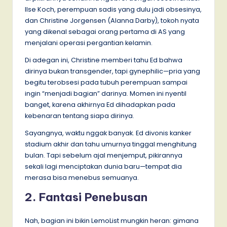
Ilse Koch, perempuan sadis yang dulu jadi obsesinya,
dan Christine Jorgensen (Alanna Darby), tokoh nyata
yang dikenal sebagai orang pertama di AS yang
menjalani operasi pergantian kelamin.
Di adegan ini, Christine memberi tahu Ed bahwa
dirinya bukan transgender, tapi gynephilic—pria yang
begitu terobsesi pada tubuh perempuan sampai
ingin “menjadi bagian” darinya. Momen ini nyentil
banget, karena akhirnya Ed dihadapkan pada
kebenaran tentang siapa dirinya.
Sayangnya, waktu nggak banyak. Ed divonis kanker
stadium akhir dan tahu umurnya tinggal menghitung
bulan. Tapi sebelum ajal menjemput, pikirannya
sekali lagi menciptakan dunia baru—tempat dia
merasa bisa menebus semuanya.
2. Fantasi Penebusan
Nah, bagian ini bikin LemoList mungkin heran: gimana