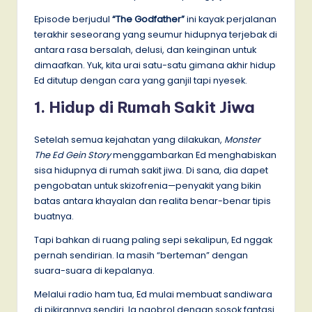
Episode berjudul
“The Godfather”
ini kayak perjalanan
terakhir seseorang yang seumur hidupnya terjebak di
antara rasa bersalah, delusi, dan keinginan untuk
dimaafkan. Yuk, kita urai satu-satu gimana akhir hidup
Ed ditutup dengan cara yang ganjil tapi nyesek.
1. Hidup di Rumah Sakit Jiwa
Setelah semua kejahatan yang dilakukan,
Monster
The Ed Gein Story
menggambarkan Ed menghabiskan
sisa hidupnya di rumah sakit jiwa. Di sana, dia dapet
pengobatan untuk skizofrenia—penyakit yang bikin
batas antara khayalan dan realita benar-benar tipis
buatnya.
Tapi bahkan di ruang paling sepi sekalipun, Ed nggak
pernah sendirian. Ia masih “berteman” dengan
suara-suara di kepalanya.
Melalui radio ham tua, Ed mulai membuat sandiwara
di pikirannya sendiri. Ia ngobrol dengan sosok fantasi