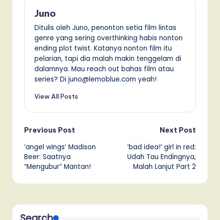
Juno
Ditulis oleh Juno, penonton setia film lintas
genre yang sering overthinking habis nonton
ending plot twist. Katanya nonton film itu
pelarian, tapi dia malah makin tenggelam di
dalamnya. Mau reach out bahas film atau
series? Di juno@lemoblue.com yeah!
View All Posts
Post
Previous Post
Next Post
‘angel wings’ Madison
‘bad idea!’ girl in red:
navigation
Beer: Saatnya
Udah Tau Endingnya,
“Mengubur” Mantan!
Malah Lanjut Part 2
Search