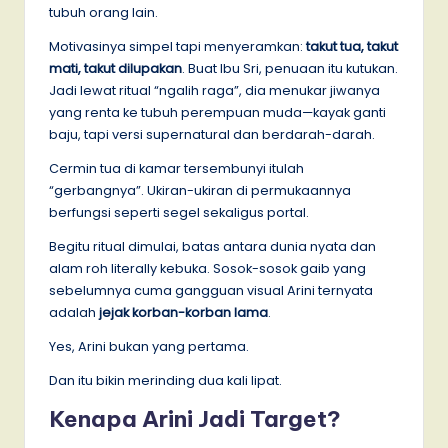
tubuh orang lain.
Motivasinya simpel tapi menyeramkan:
takut tua, takut
mati, takut dilupakan
. Buat Ibu Sri, penuaan itu kutukan.
Jadi lewat ritual “ngalih raga”, dia menukar jiwanya
yang renta ke tubuh perempuan muda—kayak ganti
baju, tapi versi supernatural dan berdarah-darah.
Cermin tua di kamar tersembunyi itulah
“gerbangnya”. Ukiran-ukiran di permukaannya
berfungsi seperti segel sekaligus portal.
Begitu ritual dimulai, batas antara dunia nyata dan
alam roh literally kebuka. Sosok-sosok gaib yang
sebelumnya cuma gangguan visual Arini ternyata
adalah
jejak korban-korban lama
.
Yes, Arini bukan yang pertama.
Dan itu bikin merinding dua kali lipat.
Kenapa Arini Jadi Target?