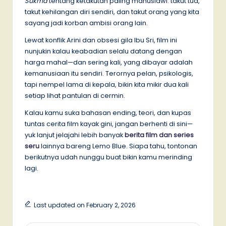
Sukma
tentang ketakutan paling manusiawi: takut tua,
takut kehilangan diri sendiri, dan takut orang yang kita
sayang jadi korban ambisi orang lain.
Lewat konflik Arini dan obsesi gila Ibu Sri, film ini
nunjukin kalau keabadian selalu datang dengan
harga mahal—dan sering kali, yang dibayar adalah
kemanusiaan itu sendiri. Terornya pelan, psikologis,
tapi nempel lama di kepala, bikin kita mikir dua kali
setiap lihat pantulan di cermin.
Kalau kamu suka bahasan ending, teori, dan kupas
tuntas cerita film kayak gini, jangan berhenti di sini—
yuk lanjut jelajahi lebih banyak
berita film dan series
seru
lainnya bareng Lemo Blue. Siapa tahu, tontonan
berikutnya udah nunggu buat bikin kamu merinding
lagi.
Last updated on February 2, 2026