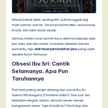
Masuk babak akhir, ending film
Sukma
nggak lagi
main samar-samar. Terornya full throttle—emosional,
brutal, dan bikin dada sesak.
Semua misteri soal cermin kuno akhirnya kebuka satu
per satu, dan kita sadar: ini bukan sekadar benda
berhantu, tapi
alat ritual pemindahan jiwa
yang udah
dipakai turun-temurun.
Obsesi Ibu Sri: Cantik
Selamanya, Apa Pun
Taruhannya
Plot twist paling dingin datang dari sosok Ibu Sri
Sukma Wiranegara (Christine Hakim). Dari luar dia
kelihatan elegan, kalem, almost nenek-nenek
bangsawan vibes. Tapi di balik itu? Dia hidup dari