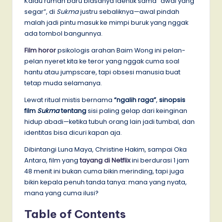
Kalau rumah baru biasanya identik sama “awal yang
segar”, di
Sukma
justru sebaliknya—awal pindah
malah jadi pintu masuk ke mimpi buruk yang nggak
ada tombol bangunnya.
Film horor
psikologis arahan Baim Wong ini pelan-
pelan nyeret kita ke teror yang nggak cuma soal
hantu atau jumpscare, tapi obsesi manusia buat
tetap muda selamanya.
Lewat ritual mistis bernama
“ngalih raga”
,
sinopsis
film
Sukma
tentang
sisi paling gelap dari keinginan
hidup abadi—ketika tubuh orang lain jadi tumbal, dan
identitas bisa dicuri kapan aja.
Dibintangi Luna Maya, Christine Hakim, sampai Oka
Antara, film yang
tayang di Netflix
ini berdurasi 1 jam
48 menit ini bukan cuma bikin merinding, tapi juga
bikin kepala penuh tanda tanya: mana yang nyata,
mana yang cuma ilusi?
Table of Contents