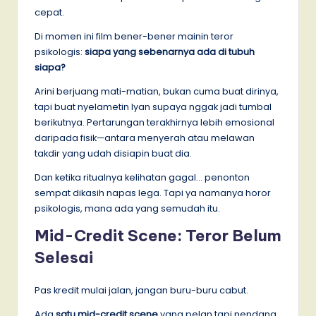
cepat.
Di momen ini film bener-bener mainin teror
psikologis:
siapa yang sebenarnya ada di tubuh
siapa?
Arini berjuang mati-matian, bukan cuma buat dirinya,
tapi buat nyelametin Iyan supaya nggak jadi tumbal
berikutnya. Pertarungan terakhirnya lebih emosional
daripada fisik—antara menyerah atau melawan
takdir yang udah disiapin buat dia.
Dan ketika ritualnya kelihatan gagal… penonton
sempat dikasih napas lega. Tapi ya namanya horor
psikologis, mana ada yang semudah itu.
Mid-Credit Scene: Teror Belum
Selesai
Pas kredit mulai jalan, jangan buru-buru cabut.
Ada
satu mid-credit scene
yang pelan tapi nendang.