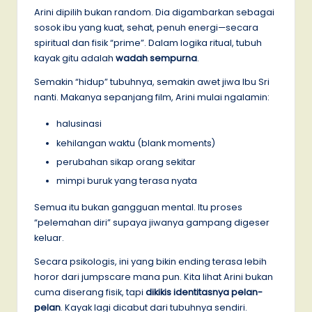
Arini dipilih bukan random. Dia digambarkan sebagai
sosok ibu yang kuat, sehat, penuh energi—secara
spiritual dan fisik “prime”. Dalam logika ritual, tubuh
kayak gitu adalah
wadah sempurna
.
Semakin “hidup” tubuhnya, semakin awet jiwa Ibu Sri
nanti. Makanya sepanjang film, Arini mulai ngalamin:
halusinasi
kehilangan waktu (blank moments)
perubahan sikap orang sekitar
mimpi buruk yang terasa nyata
Semua itu bukan gangguan mental. Itu proses
“pelemahan diri” supaya jiwanya gampang digeser
keluar.
Secara psikologis, ini yang bikin ending terasa lebih
horor dari jumpscare mana pun. Kita lihat Arini bukan
cuma diserang fisik, tapi
dikikis identitasnya pelan-
pelan
. Kayak lagi dicabut dari tubuhnya sendiri.