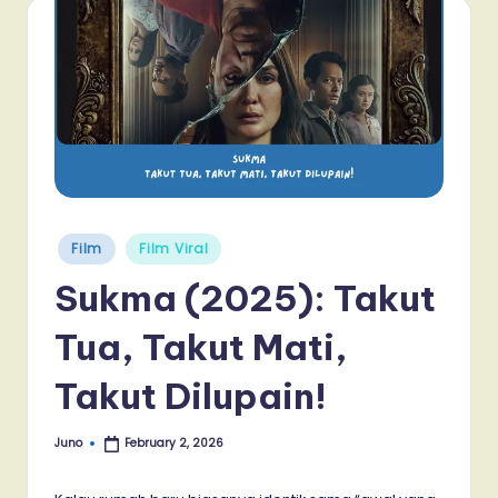
Posted
Film
Film Viral
in
Sukma (2025): Takut
Tua, Takut Mati,
Takut Dilupain!
Juno
February 2, 2026
Posted
by