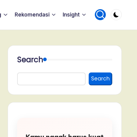
g
Rekomendasi
Insight
Search
Search
Kamu nggak harus kuat