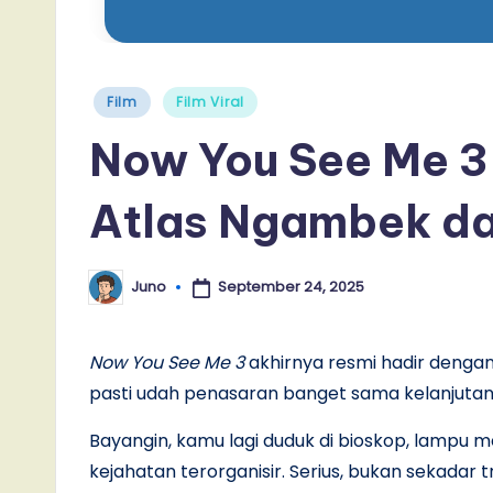
Posted
Film
Film Viral
in
Now You See Me 3 
Atlas Ngambek da
September 24, 2025
Juno
Posted
by
Now You See Me 3
akhirnya resmi hadir dengan
pasti udah penasaran banget sama kelanjutan aks
Bayangin, kamu lagi duduk di bioskop, lampu m
kejahatan terorganisir. Serius, bukan sekadar t