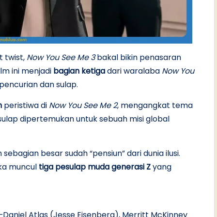
 twist,
Now You See Me 3
bakal bikin penasaran
film ini menjadi
bagian ketiga
dari waralaba
Now You
pencurian dan sulap.
h
peristiwa di
Now You See Me 2
, mengangkat tema
sulap dipertemukan untuk sebuah misi global
n sebagian besar sudah “pensiun” dari dunia ilusi.
ika muncul
tiga pesulap muda generasi Z
yang
—Daniel Atlas (Jesse Eisenberg), Merritt McKinney