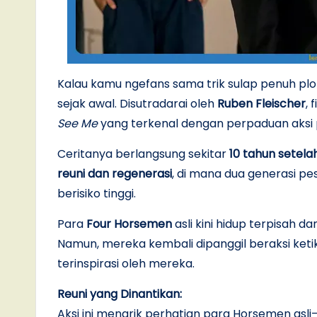
Kalau kamu ngefans sama trik sulap penuh plot
sejak awal. Disutradarai oleh
Ruben Fleischer
, 
See Me
yang terkenal dengan perpaduan aksi 
Ceritanya berlangsung sekitar
10 tahun setela
reuni dan regenerasi
, di mana dua generasi pe
berisiko tinggi.
Para
Four Horsemen
asli kini hidup terpisah da
Namun, mereka kembali dipanggil beraksi ket
terinspirasi oleh mereka.
Reuni yang Dinantikan:
Aksi ini menarik perhatian para Horsemen asli