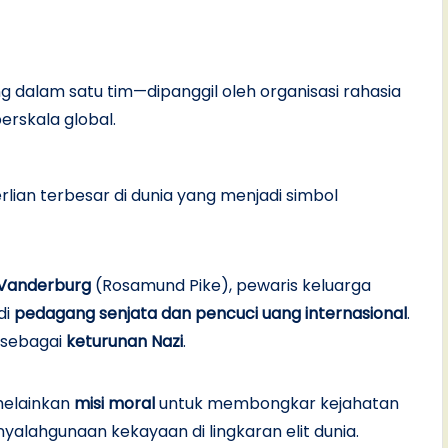
g dalam satu tim—dipanggil oleh organisasi rahasia
rskala global.
erlian terbesar di dunia yang menjadi simbol
 Vanderburg
(Rosamund Pike), pewaris keluarga
di
pedagang senjata dan pencuci uang internasional
.
 sebagai
keturunan Nazi
.
melainkan
misi moral
untuk membongkar kejahatan
nyalahgunaan kekayaan di lingkaran elit dunia.