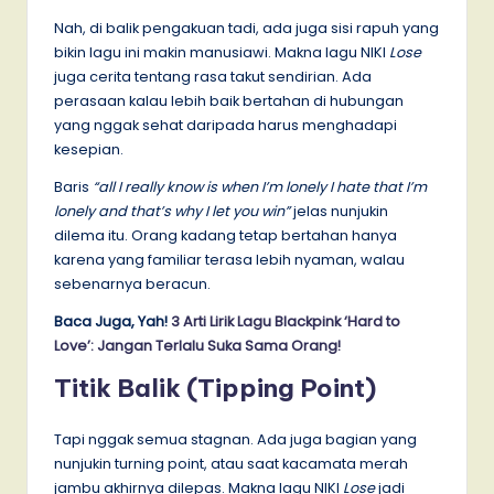
Nah, di balik pengakuan tadi, ada juga sisi rapuh yang
bikin lagu ini makin manusiawi. Makna lagu NIKI
Lose
juga cerita tentang rasa takut sendirian. Ada
perasaan kalau lebih baik bertahan di hubungan
yang nggak sehat daripada harus menghadapi
kesepian.
Baris
“all I really know is when I’m lonely I hate that I’m
lonely and that’s why I let you win”
jelas nunjukin
dilema itu. Orang kadang tetap bertahan hanya
karena yang familiar terasa lebih nyaman, walau
sebenarnya beracun.
Baca Juga, Yah!
3 Arti Lirik Lagu Blackpink ‘Hard to
Love’: Jangan Terlalu Suka Sama Orang!
Titik Balik (Tipping Point)
Tapi nggak semua stagnan. Ada juga bagian yang
nunjukin turning point, atau saat kacamata merah
jambu akhirnya dilepas. Makna lagu NIKI
Lose
jadi