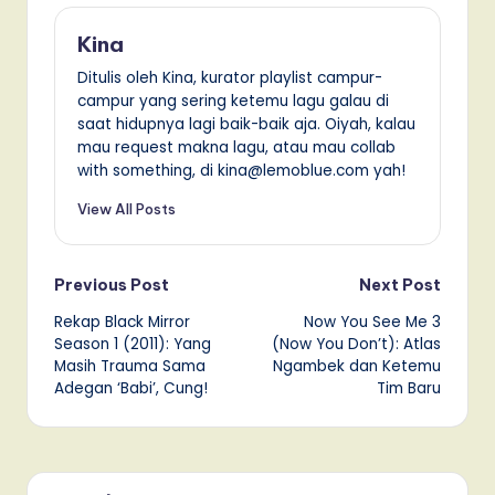
Kina
Ditulis oleh Kina, kurator playlist campur-
campur yang sering ketemu lagu galau di
saat hidupnya lagi baik-baik aja. Oiyah, kalau
mau request makna lagu, atau mau collab
with something, di kina@lemoblue.com yah!
View All Posts
Post
Previous Post
Next Post
Rekap Black Mirror
Now You See Me 3
navigation
Season 1 (2011): Yang
(Now You Don’t): Atlas
Masih Trauma Sama
Ngambek dan Ketemu
Adegan ‘Babi’, Cung!
Tim Baru