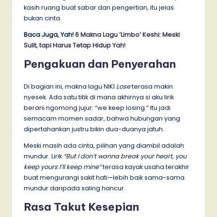
kasih ruang buat sabar dan pengertian, itu jelas
bukan cinta.
Baca Juga, Yah!
6 Makna Lagu ‘Limbo’ Keshi: Meski
Sulit, tapi Harus Tetap Hidup Yah!
Pengakuan dan Penyerahan
Di bagian ini, makna lagu NIKI
Lose
terasa makin
nyesek. Ada satu titik di mana akhirnya si aku lirik
berani ngomong jujur: “we keep losing.” Itu jadi
semacam momen sadar, bahwa hubungan yang
dipertahankan justru bikin dua-duanya jatuh.
Meski masih ada cinta, pilihan yang diambil adalah
mundur. Lirik
“But I don’t wanna break your heart, you
keep yours I’ll keep mine”
terasa kayak usaha terakhir
buat mengurangi sakit hati—lebih baik sama-sama
mundur daripada saling hancur.
Rasa Takut Kesepian