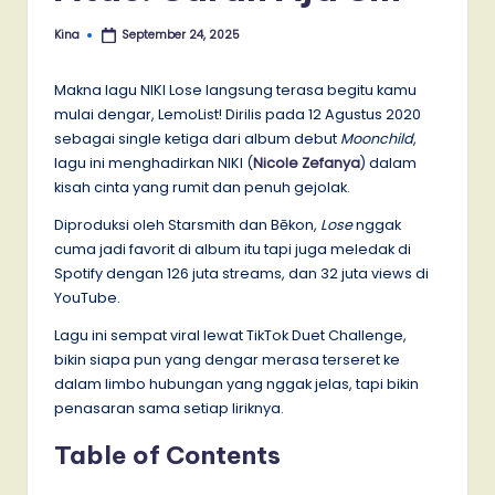
Kina
September 24, 2025
Posted
by
Makna lagu NIKI Lose langsung terasa begitu kamu
mulai dengar, LemoList! Dirilis pada 12 Agustus 2020
sebagai single ketiga dari album debut
Moonchild
,
lagu ini menghadirkan NIKI (
Nicole Zefanya
) dalam
kisah cinta yang rumit dan penuh gejolak.
Diproduksi oleh Starsmith dan Bēkon,
Lose
nggak
cuma jadi favorit di album itu tapi juga meledak di
Spotify dengan 126 juta streams, dan 32 juta views di
YouTube.
Lagu ini sempat viral lewat TikTok Duet Challenge,
bikin siapa pun yang dengar merasa terseret ke
dalam limbo hubungan yang nggak jelas, tapi bikin
penasaran sama setiap liriknya.
Table of Contents