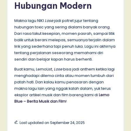
Hubungan Modern
Makna lagu NIKI
Lose
jadi potret jujur tentang
hubungan toxic yang sering dialami banyak orang.
Dari rasa takut kesepian, momen pasrah, sampai titik
balik untuk berani melepas, semuanya terjalin dalam
lirik yang sederhana tapi penuh luka. Lagu ini akhirnya
tentang perjalanan seseorang memahami diri
sendiri dan belajar kapan harus berhenti.
Buat kamu, LemoList,
Lose
bisa jadi anthem ketika lagi
menghadapi dilema cinta atau momen tumbuh dari
patah hati. Dan kalau kamu penasaran dengan
makna lagu lain yang nggak kalah dalam, yuk terus
eksplor artikel musik dan film bareng kami di
Lemo
Blue – Berita Musik dan Film
!
Last updated on September 24, 2025