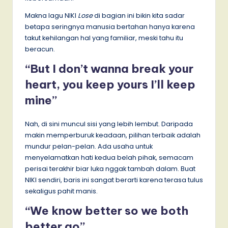
Makna lagu NIKI
Lose
di bagian ini bikin kita sadar
betapa seringnya manusia bertahan hanya karena
takut kehilangan hal yang familiar, meski tahu itu
beracun.
“But I don’t wanna break your
heart, you keep yours I’ll keep
mine”
Nah, di sini muncul sisi yang lebih lembut. Daripada
makin memperburuk keadaan, pilihan terbaik adalah
mundur pelan-pelan. Ada usaha untuk
menyelamatkan hati kedua belah pihak, semacam
perisai terakhir biar luka nggak tambah dalam. Buat
NIKI sendiri, baris ini sangat berarti karena terasa tulus
sekaligus pahit manis.
“We know better so we both
better go”