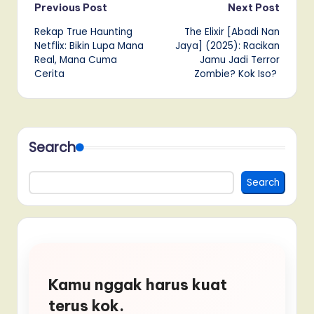
Post
Previous Post
Next Post
Rekap True Haunting
The Elixir [Abadi Nan
navigation
Netflix: Bikin Lupa Mana
Jaya] (2025): Racikan
Real, Mana Cuma
Jamu Jadi Terror
Cerita
Zombie? Kok Iso?
Search
Search
Kamu nggak harus kuat
terus kok.