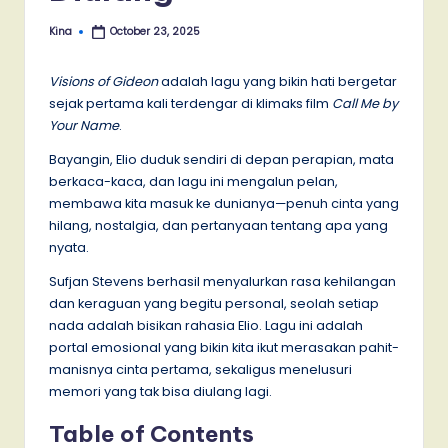
Kina
October 23, 2025
Posted
by
Visions of Gideon
adalah lagu yang bikin hati bergetar
sejak pertama kali terdengar di klimaks film
Call Me by
Your Name
.
Bayangin, Elio duduk sendiri di depan perapian, mata
berkaca-kaca, dan lagu ini mengalun pelan,
membawa kita masuk ke dunianya—penuh cinta yang
hilang, nostalgia, dan pertanyaan tentang apa yang
nyata.
Sufjan Stevens berhasil menyalurkan rasa kehilangan
dan keraguan yang begitu personal, seolah setiap
nada adalah bisikan rahasia Elio. Lagu ini adalah
portal emosional yang bikin kita ikut merasakan pahit-
manisnya cinta pertama, sekaligus menelusuri
memori yang tak bisa diulang lagi.
Table of Contents