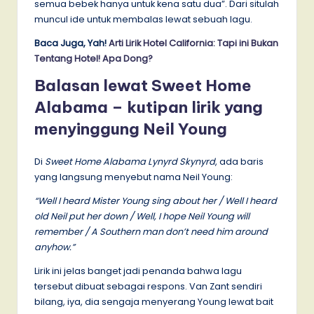
semua bebek hanya untuk kena satu dua”. Dari situlah
muncul ide untuk membalas lewat sebuah lagu.
Baca Juga, Yah!
Arti Lirik Hotel California: Tapi ini Bukan
Tentang Hotel! Apa Dong?
Balasan lewat Sweet Home
Alabama – kutipan lirik yang
menyinggung Neil Young
Di
Sweet Home Alabama Lynyrd Skynyrd
, ada baris
yang langsung menyebut nama Neil Young:
“Well I heard Mister Young sing about her / Well I heard
old Neil put her down / Well, I hope Neil Young will
remember / A Southern man don’t need him around
anyhow.”
Lirik ini jelas banget jadi penanda bahwa lagu
tersebut dibuat sebagai respons. Van Zant sendiri
bilang, iya, dia sengaja menyerang Young lewat bait