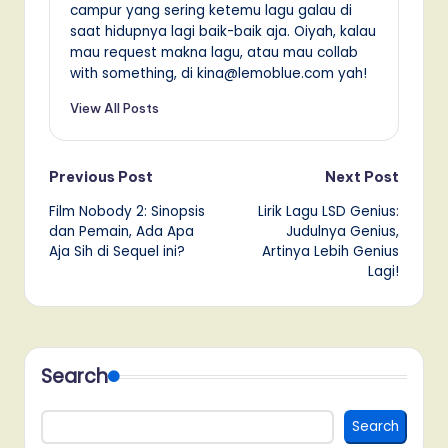
campur yang sering ketemu lagu galau di
saat hidupnya lagi baik-baik aja. Oiyah, kalau
mau request makna lagu, atau mau collab
with something, di kina@lemoblue.com yah!
View All Posts
Post
Previous Post
Next Post
Film Nobody 2: Sinopsis
Lirik Lagu LSD Genius:
navigation
dan Pemain, Ada Apa
Judulnya Genius,
Aja Sih di Sequel ini?
Artinya Lebih Genius
Lagi!
Search
Search