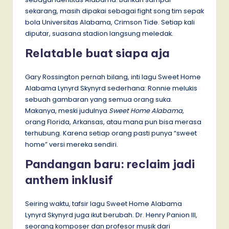
sekarang, masih dipakai sebagai fight song tim sepak
bola Universitas Alabama, Crimson Tide. Setiap kali
diputar, suasana stadion langsung meledak.
Relatable buat siapa aja
Gary Rossington pernah bilang, inti lagu Sweet Home
Alabama Lynyrd Skynyrd sederhana: Ronnie melukis
sebuah gambaran yang semua orang suka.
Makanya, meski judulnya
Sweet Home Alabama
,
orang Florida, Arkansas, atau mana pun bisa merasa
terhubung. Karena setiap orang pasti punya “sweet
home” versi mereka sendiri.
Pandangan baru: reclaim jadi
anthem inklusif
Seiring waktu, tafsir lagu Sweet Home Alabama
Lynyrd Skynyrd juga ikut berubah. Dr. Henry Panion III,
seorang komposer dan profesor musik dari