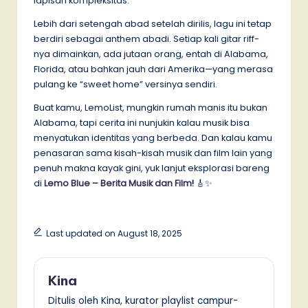
lapisan kompleksitas.
Lebih dari setengah abad setelah dirilis, lagu ini tetap
berdiri sebagai anthem abadi. Setiap kali gitar riff-
nya dimainkan, ada jutaan orang, entah di Alabama,
Florida, atau bahkan jauh dari Amerika—yang merasa
pulang ke “sweet home” versinya sendiri.
Buat kamu, LemoList, mungkin rumah manis itu bukan
Alabama, tapi cerita ini nunjukin kalau musik bisa
menyatukan identitas yang berbeda. Dan kalau kamu
penasaran sama kisah-kisah musik dan film lain yang
penuh makna kayak gini, yuk lanjut eksplorasi bareng
di
Lemo Blue – Berita Musik dan Film
!
🎸✨
Last updated on August 18, 2025
Kina
Ditulis oleh Kina, kurator playlist campur-