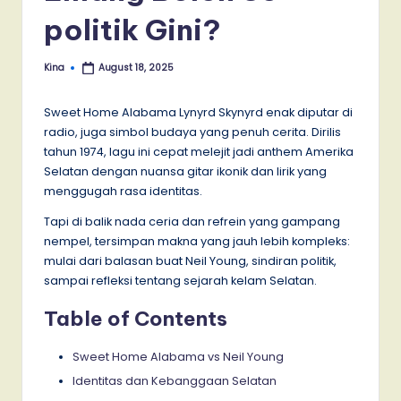
politik Gini?
Kina
August 18, 2025
Posted
by
Sweet Home Alabama Lynyrd Skynyrd enak diputar di
radio, juga simbol budaya yang penuh cerita. Dirilis
tahun 1974, lagu ini cepat melejit jadi anthem Amerika
Selatan dengan nuansa gitar ikonik dan lirik yang
menggugah rasa identitas.
Tapi di balik nada ceria dan refrein yang gampang
nempel, tersimpan makna yang jauh lebih kompleks:
mulai dari balasan buat Neil Young, sindiran politik,
sampai refleksi tentang sejarah kelam Selatan.
Table of Contents
Sweet Home Alabama vs Neil Young
Identitas dan Kebanggaan Selatan