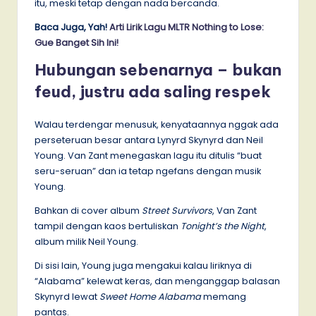
itu, meski tetap dengan nada bercanda.
Baca Juga, Yah!
Arti Lirik Lagu MLTR Nothing to Lose:
Gue Banget Sih Ini!
Hubungan sebenarnya – bukan
feud, justru ada saling respek
Walau terdengar menusuk, kenyataannya nggak ada
perseteruan besar antara Lynyrd Skynyrd dan Neil
Young. Van Zant menegaskan lagu itu ditulis “buat
seru-seruan” dan ia tetap ngefans dengan musik
Young.
Bahkan di cover album
Street Survivors
, Van Zant
tampil dengan kaos bertuliskan
Tonight’s the Night
,
album milik Neil Young.
Di sisi lain, Young juga mengakui kalau liriknya di
“Alabama” kelewat keras, dan menganggap balasan
Skynyrd lewat
Sweet Home Alabama
memang
pantas.