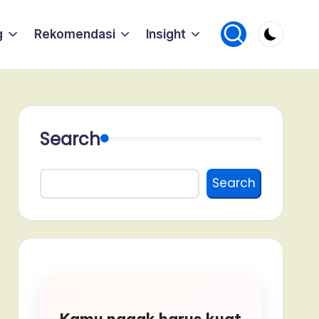
g
Rekomendasi
Insight
Search
Search
Kamu nggak harus kuat