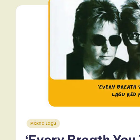
Posted
Makna Lagu
in
‘Every Breath You 