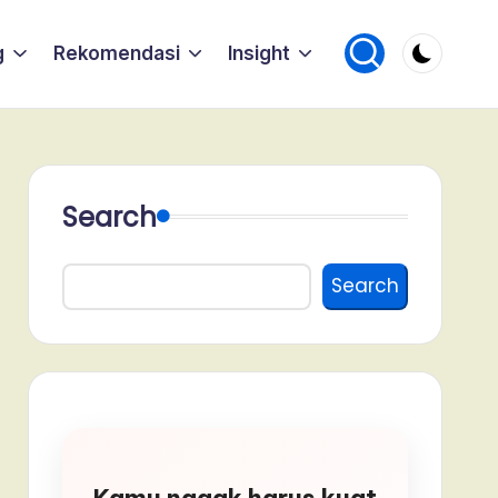
g
Rekomendasi
Insight
Search
Search
Kamu nggak harus kuat