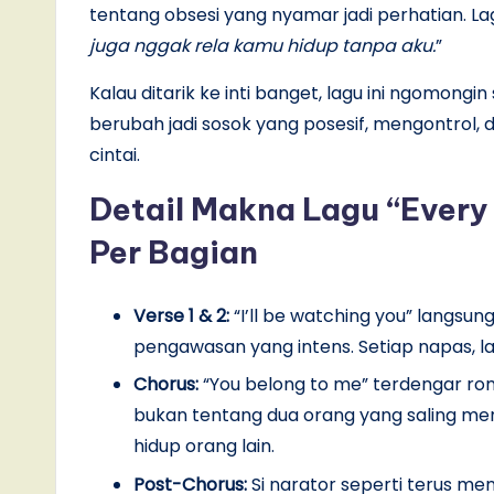
tentang obsesi yang nyamar jadi perhatian. Lag
juga nggak rela kamu hidup tanpa aku.
”
Kalau ditarik ke inti banget, lagu ini ngomon
berubah jadi sosok yang posesif, mengontrol,
cintai.
Detail Makna Lagu “Every 
Per Bagian
Verse 1 & 2:
“I’ll be watching you” langsung
pengawasan yang intens. Setiap napas, la
Chorus:
“You belong to me” terdengar roma
bukan tentang dua orang yang saling men
hidup orang lain.
Post-Chorus:
Si narator seperti terus me