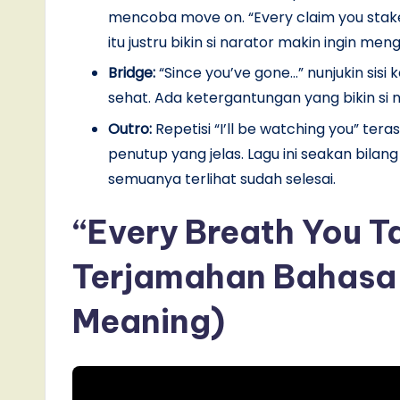
mencoba move on. “Every claim you stake
itu justru bikin si narator makin ingin men
Bridge:
“Since you’ve gone…” nunjukin sisi 
sehat. Ada ketergantungan yang bikin si 
Outro:
Repetisi “I’ll be watching you” te
penutup yang jelas. Lagu ini seakan bila
semuanya terlihat sudah selesai.
“Every Breath You Ta
Terjamahan Bahasa 
Meaning)