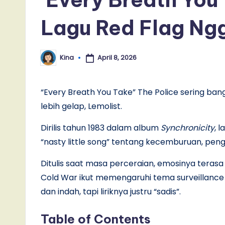
Lagu Red Flag Ng
April 8, 2026
Kina
Posted
by
“Every Breath You Take” The Police sering ban
lebih gelap, Lemolist.
Dirilis tahun 1983 dalam album
Synchronicity
, 
“nasty little song” tentang kecemburuan, pen
Ditulis saat masa perceraian, emosinya teras
Cold War ikut memengaruhi tema surveillance
dan indah, tapi liriknya justru “sadis”.
Table of Contents