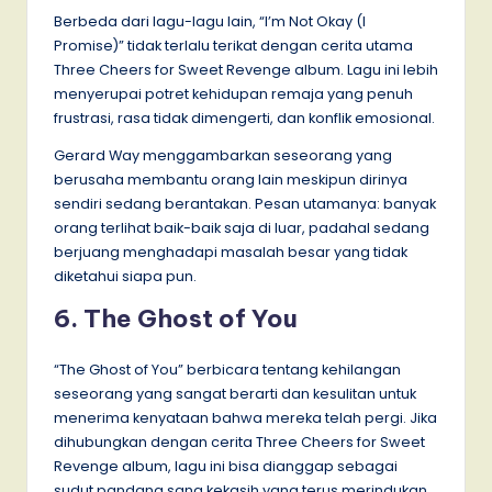
Berbeda dari lagu-lagu lain, “I’m Not Okay (I
Promise)” tidak terlalu terikat dengan cerita utama
Three Cheers for Sweet Revenge album. Lagu ini lebih
menyerupai potret kehidupan remaja yang penuh
frustrasi, rasa tidak dimengerti, dan konflik emosional.
Gerard Way menggambarkan seseorang yang
berusaha membantu orang lain meskipun dirinya
sendiri sedang berantakan. Pesan utamanya: banyak
orang terlihat baik-baik saja di luar, padahal sedang
berjuang menghadapi masalah besar yang tidak
diketahui siapa pun.
6. The Ghost of You
“The Ghost of You” berbicara tentang kehilangan
seseorang yang sangat berarti dan kesulitan untuk
menerima kenyataan bahwa mereka telah pergi. Jika
dihubungkan dengan cerita Three Cheers for Sweet
Revenge album, lagu ini bisa dianggap sebagai
sudut pandang sang kekasih yang terus merindukan