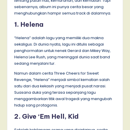
tentang patah hati, kemarahan, dan kematian. Tapi
sebenarnya, album ini punya cerita besar yang
menghubungkan hampir semua track di dalamnya.
1. Helena
“Helena” adalah lagu yang memiliki dua makna
sekaligus. Di dunia nyata, lagu ini ditulis sebagai
penghormatan untuk nenek Gerard dan Mikey Way,
Helena Lee Rush, yang meninggal dunia saat band
sedang menjalani tur.
Namun dalam cerita Three Cheers for Sweet
Revenge, “Helena” menjadi simbol kematian salah
satu dari dua kekasih yang menjadi pusat narasi.
Suasana duka yang terasa sepanjang lagu
menggambarkan titik awal tragedi yang mengubah
hidup sang protagonis.
2. Give ‘Em Hell, Kid
Setelah kehilangan orang yang dicintainya, cerita