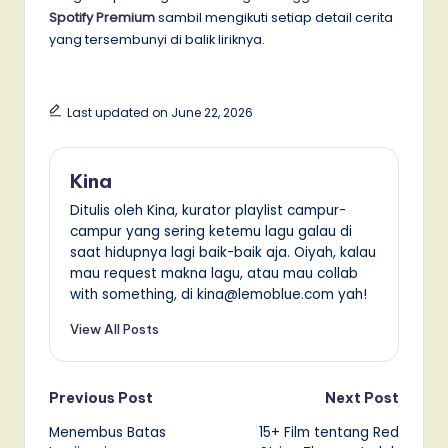
Spotify Premium
sambil mengikuti setiap detail cerita
yang tersembunyi di balik liriknya.
Last updated on June 22, 2026
Kina
Ditulis oleh Kina, kurator playlist campur-
campur yang sering ketemu lagu galau di
saat hidupnya lagi baik-baik aja. Oiyah, kalau
mau request makna lagu, atau mau collab
with something, di kina@lemoblue.com yah!
View All Posts
Post
Previous Post
Next Post
Menembus Batas
15+ Film tentang Red
navigation