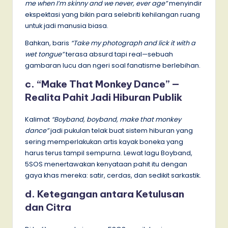
me when I’m skinny and we never, ever age”
menyindir
ekspektasi yang bikin para selebriti kehilangan ruang
untuk jadi manusia biasa.
Bahkan, baris
“Take my photograph and lick it with a
wet tongue”
terasa absurd tapi real—sebuah
gambaran lucu dan ngeri soal fanatisme berlebihan.
c. “Make That Monkey Dance” —
Realita Pahit Jadi Hiburan Publik
Kalimat
“Boyband, boyband, make that monkey
dance”
jadi pukulan telak buat sistem hiburan yang
sering memperlakukan artis kayak boneka yang
harus terus tampil sempurna. Lewat lagu Boyband,
5SOS menertawakan kenyataan pahit itu dengan
gaya khas mereka: satir, cerdas, dan sedikit sarkastik.
d. Ketegangan antara Ketulusan
dan Citra