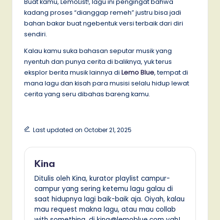
Buat kamu, LemoList!, lagu ini pengingat bahwa
kadang proses “dianggap remeh” justru bisa jadi
bahan bakar buat ngebentuk versi terbaik dari diri
sendiri.
Kalau kamu suka bahasan seputar musik yang
nyentuh dan punya cerita di baliknya, yuk terus
eksplor berita musik lainnya di
Lemo Blue
, tempat di
mana lagu dan kisah para musisi selalu hidup lewat
cerita yang seru dibahas bareng kamu.
Last updated on October 21, 2025
Kina
Ditulis oleh Kina, kurator playlist campur-
campur yang sering ketemu lagu galau di
saat hidupnya lagi baik-baik aja. Oiyah, kalau
mau request makna lagu, atau mau collab
with something, di kina@lemoblue.com yah!