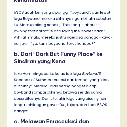
5SOS udah kenyang dipanggil “boyband”, dan lewat
lagu Boyband mereka akhirnya ngambil alih sebutan
itu. Mereka bilang sendiri, “This song is about us
owning that narrative and taking the power back.”
Alih-alih malu, mereka justru ngerasa bangga—kayak
nunjukin, “Iya, kami boyband, terus kenapa?”
b. Dari “Dark But Funny Place” ke
Sindiran yang Kena
Luke Hemmings cerita kalau ide lagu
Boyband
5
Seconds of Summer muncul dari tempat yang “dark
but funny”. Mereka udah sering banget dicap
boyband sampai akhirnya ketawa sendiri sama
absurditasnya. Dari situ lahir lagu yang bisa nyindir
tanpa kehilangan gaya—fun, tajam, dan khas 5SOS
banget.
c. Melawan Emasculasi dan