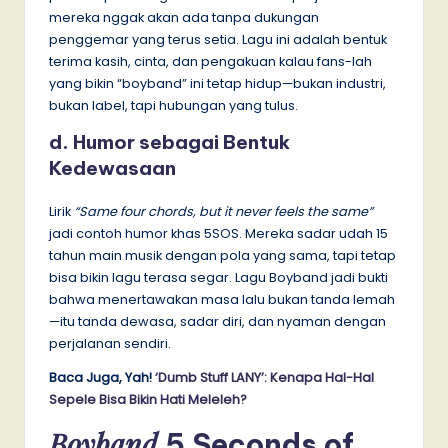
mereka nggak akan ada tanpa dukungan
penggemar yang terus setia. Lagu ini adalah bentuk
terima kasih, cinta, dan pengakuan kalau fans-lah
yang bikin “boyband” ini tetap hidup—bukan industri,
bukan label, tapi hubungan yang tulus.
d. Humor sebagai Bentuk
Kedewasaan
Lirik
“Same four chords, but it never feels the same”
jadi contoh humor khas 5SOS. Mereka sadar udah 15
tahun main musik dengan pola yang sama, tapi tetap
bisa bikin lagu terasa segar. Lagu Boyband jadi bukti
bahwa menertawakan masa lalu bukan tanda lemah
—itu tanda dewasa, sadar diri, dan nyaman dengan
perjalanan sendiri.
Baca Juga, Yah!
‘Dumb Stuff LANY’: Kenapa Hal-Hal
Sepele Bisa Bikin Hati Meleleh?
Boyband
5 Seconds of