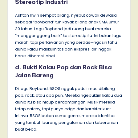
Stereotip Industri
Ashton Irwin sempat bilang, nyebut cowok dewasa
sebagai “boyband” tuh kayak bilang anak SMA umur
30 tahun. Lagu Boyband jadi ruang buat mereka
“menggonggong balik” ke stereotip itu. Ini bukan lagu
marah, tapi perlawanan yang cerdas—ngasih tahu
dunia kalau maskulinitas dan ekspresi diri nggak
harus dibatasi label.
d. Bukti Kalau Pop dan Rock Bisa
Jalan Bareng
Di lagu Boyband, 5SOS nggak peduli mau dibilang
pop, rock, atau apa pun. Mereka ngebuktiin kalau dua
dunia itu bisa hidup berdampingan. Musik mereka
tetap catchy, tapi punya edge dan karakter kuat.
Intinya: 5SOS bukan cuma genre, mereka identitas
yang tumbuh bareng pengalaman dan keberanian
buat beda.