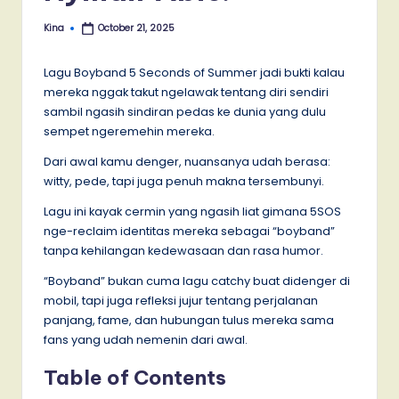
Kina
October 21, 2025
Posted
by
Lagu Boyband 5 Seconds of Summer jadi bukti kalau
mereka nggak takut ngelawak tentang diri sendiri
sambil ngasih sindiran pedas ke dunia yang dulu
sempet ngeremehin mereka.
Dari awal kamu denger, nuansanya udah berasa:
witty, pede, tapi juga penuh makna tersembunyi.
Lagu ini kayak cermin yang ngasih liat gimana 5SOS
nge-reclaim identitas mereka sebagai “boyband”
tanpa kehilangan kedewasaan dan rasa humor.
“Boyband” bukan cuma lagu catchy buat didenger di
mobil, tapi juga refleksi jujur tentang perjalanan
panjang, fame, dan hubungan tulus mereka sama
fans yang udah nemenin dari awal.
Table of Contents