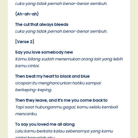
Luka yang tidak pernah benar-benar sembuh.
(Ah-ah-ah)
The cut that always bleeds
Luka yang tidak pernah benar-benar sembuh.
[Verse 2]
Say you love somebody new
Kamu bilang sudah menemukan orang lain yang lebih
kamu cintai.
Then beat my heart to black and blue
Ucapan itu menghancurkan hatiku sampai
berkeping-keping.
Then they leave, and it’s me you come back to
Tapi saat hubunganmu gagal, kamu selalu kembali
mencariku.
To say you loved me all along
Lalu kamu berkata kalau sebenarnya yang kamu
cintai hanyalah aku.