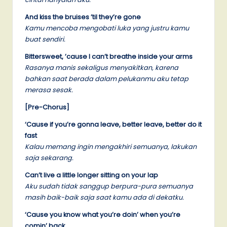
And kiss the bruises ’til they’re gone
Kamu mencoba mengobati luka yang justru kamu
buat sendiri.
Bittersweet, ’cause I can’t breathe inside your arms
Rasanya manis sekaligus menyakitkan, karena
bahkan saat berada dalam pelukanmu aku tetap
merasa sesak.
[Pre-Chorus]
‘Cause if you’re gonna leave, better leave, better do it
fast
Kalau memang ingin mengakhiri semuanya, lakukan
saja sekarang.
Can’t live a little longer sitting on your lap
Aku sudah tidak sanggup berpura-pura semuanya
masih baik-baik saja saat kamu ada di dekatku.
‘Cause you know what you’re doin’ when you’re
comin’ back