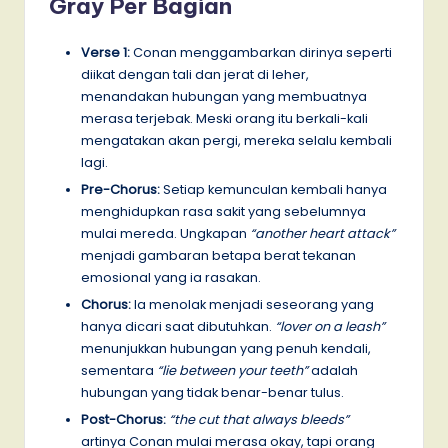
Gray Per Bagian
Verse 1:
Conan menggambarkan dirinya seperti
diikat dengan tali dan jerat di leher,
menandakan hubungan yang membuatnya
merasa terjebak. Meski orang itu berkali-kali
mengatakan akan pergi, mereka selalu kembali
lagi.
Pre-Chorus:
Setiap kemunculan kembali hanya
menghidupkan rasa sakit yang sebelumnya
mulai mereda. Ungkapan
“another heart attack”
menjadi gambaran betapa berat tekanan
emosional yang ia rasakan.
Chorus:
Ia menolak menjadi seseorang yang
hanya dicari saat dibutuhkan.
“lover on a leash”
menunjukkan hubungan yang penuh kendali,
sementara
“lie between your teeth”
adalah
hubungan yang tidak benar-benar tulus.
Post-Chorus:
“the cut that always bleeds”
artinya Conan mulai merasa okay, tapi orang