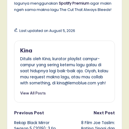
lagunya menggunakan
Spotify Premium
agar makin
ngeh sama makna lagu The Cut That Always Bleeds!
Last updated on August 5, 2026
Kina
Ditulis oleh Kina, kurator playlist campur-
campur yang sering ketemu lagu galau di
saat hidupnya lagi baik-baik aja. Oiyah, kalau
mau request makna lagu, atau mau collab
with something, di kina@lemoblue.com yah!
View All Posts
Post
Previous Post
Next Post
Rekap Black Mirror
8 Film Joe Taslim:
navigation
Season 5 (2019): 3 Ep
Rating Tinggi dan