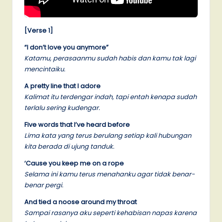
[Verse 1]
“I don’t love you anymore”
Katamu, perasaanmu sudah habis dan kamu tak lagi
mencintaiku.
A pretty line that I adore
Kalimat itu terdengar indah, tapi entah kenapa sudah
terlalu sering kudengar.
Five words that I’ve heard before
Lima kata yang terus berulang setiap kali hubungan
kita berada di ujung tanduk.
‘Cause you keep me on a rope
Selama ini kamu terus menahanku agar tidak benar-
benar pergi.
And tied a noose around my throat
Sampai rasanya aku seperti kehabisan napas karena