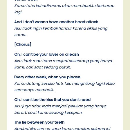
Kamu tahu kehadiranmu akan membuatku berharap
lagi.
And I don’t wanna have another heart attack
Aku tidak ingin kembali hancur karena siklus yang
sama.
[Chorus]
Oh, I can’t be your lover on a leash
Aku tidak mau terus menjadi seseorang yang hanya
kamu cari saat sedang butuh.
Every other week, when you please
Kamu datang sesuka hati, lalu menghilang lagi ketika
semuanya membaik.
Oh, I can’t be the kiss that you don’t need
Aku juga tidak ingin menjadi pelukan yang hanya
berarti saat kamu sedang kesepian.
The lie between your teeth
Apalagi jika semua yang kamu ucapkan selama ini