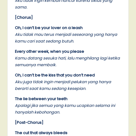
Aku tidak ingin kembali hancur karena siklus yang
sama.
[Chorus]
Oh, I can’t be your lover on a leash
Aku tidak mau terus menjadi seseorang yang hanya
kamu cari saat sedang butuh.
Every other week, when you please
Kamu datang sesuka hati, lalu menghilang lagi ketika
semuanya membaik.
Oh, I can’t be the kiss that you don’t need
Aku juga tidak ingin menjadi pelukan yang hanya
berarti saat kamu sedang kesepian.
The lie between your teeth
Apalagi jika semua yang kamu ucapkan selama ini
hanyalah kebohongan.
[Post-Chorus]
The cut that always bleeds