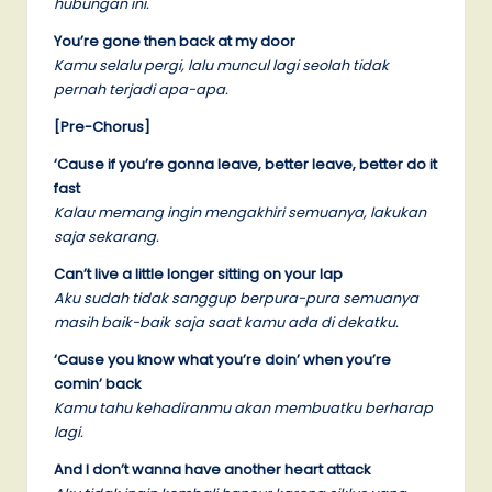
hubungan ini.
You’re gone then back at my door
Kamu selalu pergi, lalu muncul lagi seolah tidak
pernah terjadi apa-apa.
[Pre-Chorus]
‘Cause if you’re gonna leave, better leave, better do it
fast
Kalau memang ingin mengakhiri semuanya, lakukan
saja sekarang.
Can’t live a little longer sitting on your lap
Aku sudah tidak sanggup berpura-pura semuanya
masih baik-baik saja saat kamu ada di dekatku.
‘Cause you know what you’re doin’ when you’re
comin’ back
Kamu tahu kehadiranmu akan membuatku berharap
lagi.
And I don’t wanna have another heart attack