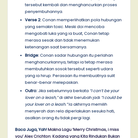
tersebut kembali dan menghancurkan proses
penyembuhannya.
Verse 2:
Conan memperlihatkan pola hubungan
yang semakin toxic. Meski doi mencoba
mengobati luka yang ia buat, Conan tetap
merasa sesak dan tidak menemukan
ketenangan saat bersamanya.
Bridge:
Conan sadar hubungan itu perlahan
menghancurkannya, tetapi ia tetap merasa
membutuhkan sosok tersebut seperti udara
yang ia hirup. Perasaan itu membuatnya sulit
benar-benar melepaskan.
Outro:
Jika sebelumnya berkata
“I can’t be your
lover on a leash,”
di akhir berubah jadi
“I could be
your lover on a leash.”
Ia akhirnya memilih
menyerah dan rela diperlakukan sesuka hati,
asalkan orang itu tidak pergi lagi.
Baca Juga, Yah!
Makna Lagu ‘Merry Christmas, i miss
you’ Alex Crichton: Kadang yang Kita Rindukan Bukan