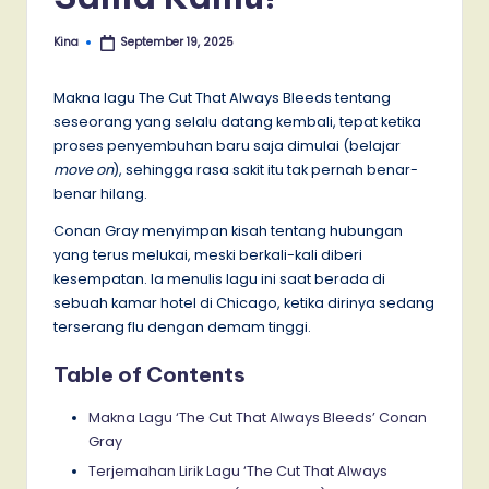
Kina
September 19, 2025
Posted
by
Makna lagu The Cut That Always Bleeds tentang
seseorang yang selalu datang kembali, tepat ketika
proses penyembuhan baru saja dimulai (belajar
move on
), sehingga rasa sakit itu tak pernah benar-
benar hilang.
Conan Gray menyimpan kisah tentang hubungan
yang terus melukai, meski berkali-kali diberi
kesempatan. Ia menulis lagu ini saat berada di
sebuah kamar hotel di Chicago, ketika dirinya sedang
terserang flu dengan demam tinggi.
Table of Contents
Makna Lagu ‘The Cut That Always Bleeds’ Conan
Gray
Terjemahan Lirik Lagu ‘The Cut That Always