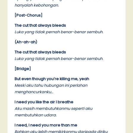
hanyalah kebohongan.
[Post-Chorus]
The cut that always bleeds
Luka yang tidak pernah benar-benar sembuh.
(Ah-ah-ah)
The cut that always bleeds
Luka yang tidak pernah benar-benar sembuh.
[Bridge]
But even though you’re killing me, yeah
Meski aku tahu hubungan ini perlahan
menghancurkanku…
I need you like the air I breathe
Aku masih membutuhkanmu seperti aku
membutuhkan udara.
I need, I need you more than me
Bahkan aku lebih memikirkanmu daripada diriku