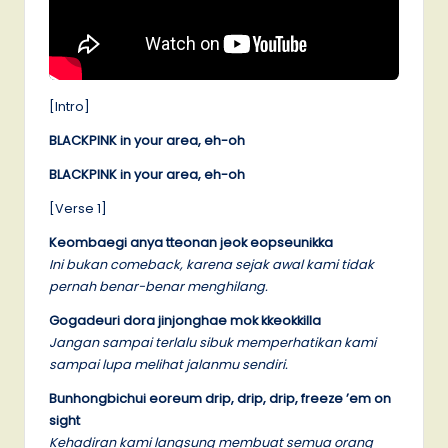
[Intro]
BLACKPINK in your area, eh-oh
BLACKPINK in your area, eh-oh
[Verse 1]
Keombaegi anya tteonan jeok eopseunikka
Ini bukan comeback, karena sejak awal kami tidak
pernah benar-benar menghilang.
Gogadeuri dora jinjonghae mok kkeokkilla
Jangan sampai terlalu sibuk memperhatikan kami
sampai lupa melihat jalanmu sendiri.
Bunhongbichui eoreum drip, drip, drip, freeze ’em on
sight
Kehadiran kami langsung membuat semua orang