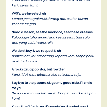
Kami sudah menjelajah dunia dan menikmati hasil
kerja keras kami.
VVS’s, we invested, uh
Semua pencapaian ini datang dari usaha, bukan
keberuntungan.
Need a lesson, see the necklace, see these dresses
Kalau ingin tahu seperti apa kesuksesan, lihat saja
apa yang sudah kami raih.
We don’t buy it, we request it, uh
Bahkan banyak hal datang kepada kami tanpa perlu
diminta dua kali.
A rock star, a pop star, but rowdier
Kami tidak mau dibatasi oleh satu label saja.
Say bye to the paparazzi, get my good side, I’ll smile
for ya
Semua sorotan sudah menjadi bagian dari kehidupan
kami.
Know it ain’t fair to ya, it’s scarin’ ya like what now?