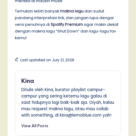
mereka di industri musik.
Temukan lebih banyak
makna lagu
dari sudut
pandang interpretasi lirik, dan jangan lupa dengar
versi penuhnya di
Spotify Premium
agar makin dekat
dengan makna lagu “Shut Down” dan lagu-lagu fav
kamu!
Last updated on July 21, 2026
Kina
Ditulis oleh Kina, kurator playlist campur-
campur yang sering ketemu lagu galau di
saat hidupnya lagi baik-baik aja. Oiyah, kalau
mau request makna lagu, atau mau collab
with something, di kina@lemoblue.com yah!
View All Posts