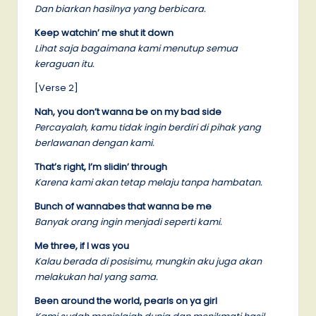
Dan biarkan hasilnya yang berbicara.
Keep watchin’ me shut it down
Lihat saja bagaimana kami menutup semua
keraguan itu.
[Verse 2]
Nah, you don’t wanna be on my bad side
Percayalah, kamu tidak ingin berdiri di pihak yang
berlawanan dengan kami.
That’s right, I’m slidin’ through
Karena kami akan tetap melaju tanpa hambatan.
Bunch of wannabes that wanna be me
Banyak orang ingin menjadi seperti kami.
Me three, if I was you
Kalau berada di posisimu, mungkin aku juga akan
melakukan hal yang sama.
Been around the world, pearls on ya girl