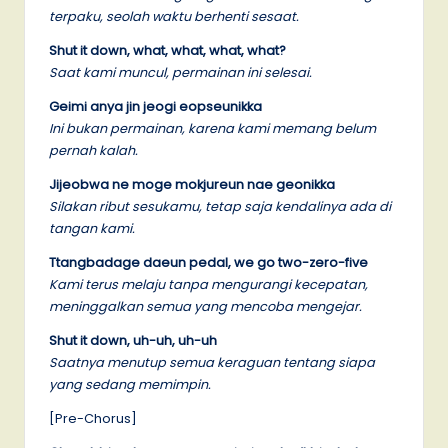
terpaku, seolah waktu berhenti sesaat.
Shut it down, what, what, what, what?
Saat kami muncul, permainan ini selesai.
Geimi anya jin jeogi eopseunikka
Ini bukan permainan, karena kami memang belum
pernah kalah.
Jijeobwa ne moge mokjureun nae geonikka
Silakan ribut sesukamu, tetap saja kendalinya ada di
tangan kami.
Ttangbadage daeun pedal, we go two-zero-five
Kami terus melaju tanpa mengurangi kecepatan,
meninggalkan semua yang mencoba mengejar.
Shut it down, uh-uh, uh-uh
Saatnya menutup semua keraguan tentang siapa
yang sedang memimpin.
[Pre-Chorus]