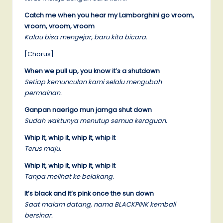
Catch me when you hear my Lamborghini go vroom,
vroom, vroom, vroom
Kalau bisa mengejar, baru kita bicara.
[Chorus]
When we pull up, you know it’s a shutdown
Setiap kemunculan kami selalu mengubah
permainan.
Ganpan naerigo mun jamga shut down
Sudah waktunya menutup semua keraguan.
Whip it, whip it, whip it, whip it
Terus maju.
Whip it, whip it, whip it, whip it
Tanpa melihat ke belakang.
It’s black and it’s pink once the sun down
Saat malam datang, nama BLACKPINK kembali
bersinar.