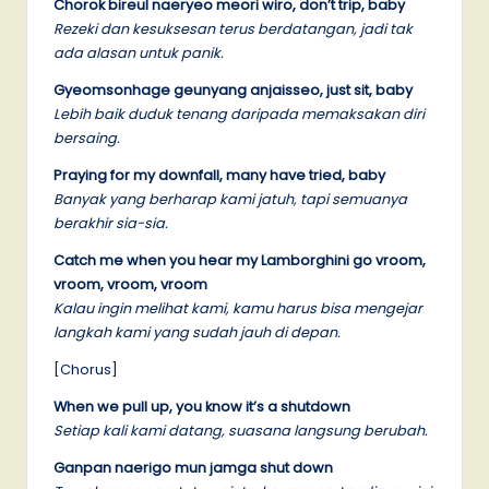
Chorok bireul naeryeo meori wiro, don’t trip, baby
Rezeki dan kesuksesan terus berdatangan, jadi tak
ada alasan untuk panik.
Gyeomsonhage geunyang anjaisseo, just sit, baby
Lebih baik duduk tenang daripada memaksakan diri
bersaing.
Praying for my downfall, many have tried, baby
Banyak yang berharap kami jatuh, tapi semuanya
berakhir sia-sia.
Catch me when you hear my Lamborghini go vroom,
vroom, vroom, vroom
Kalau ingin melihat kami, kamu harus bisa mengejar
langkah kami yang sudah jauh di depan.
[Chorus]
When we pull up, you know it’s a shutdown
Setiap kali kami datang, suasana langsung berubah.
Ganpan naerigo mun jamga shut down