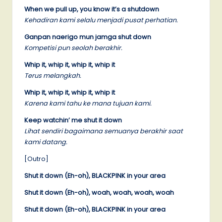
When we pull up, you know it’s a shutdown
Kehadiran kami selalu menjadi pusat perhatian.
Ganpan naerigo mun jamga shut down
Kompetisi pun seolah berakhir.
Whip it, whip it, whip it, whip it
Terus melangkah.
Whip it, whip it, whip it, whip it
Karena kami tahu ke mana tujuan kami.
Keep watchin’ me shut it down
Lihat sendiri bagaimana semuanya berakhir saat
kami datang.
[Outro]
Shut it down (Eh-oh), BLACKPINK in your area
Shut it down (Eh-oh), woah, woah, woah, woah
Shut it down (Eh-oh), BLACKPINK in your area