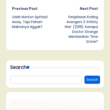
Post
Previous Post
Next Post
Udah Nonton Spirited
Penjelasan Ending
navigation
Away, Tapi Paham
Avengers 3 ‘Infinity
Maknanya Nggak?
War’ (2018): Kenapa
Doctor Strange
Memberikan Time
Stone?
Search
Search