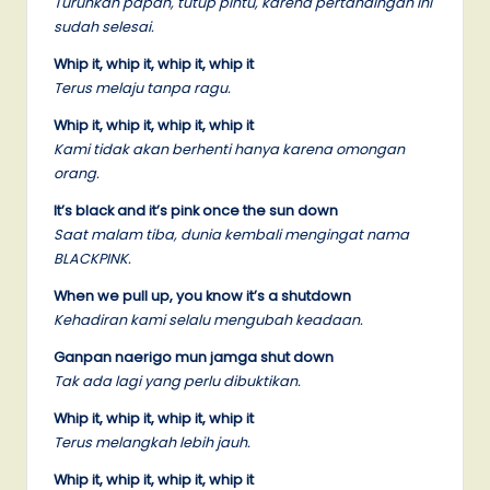
Turunkan papan, tutup pintu, karena pertandingan ini
sudah selesai.
Whip it, whip it, whip it, whip it
Terus melaju tanpa ragu.
Whip it, whip it, whip it, whip it
Kami tidak akan berhenti hanya karena omongan
orang.
It’s black and it’s pink once the sun down
Saat malam tiba, dunia kembali mengingat nama
BLACKPINK.
When we pull up, you know it’s a shutdown
Kehadiran kami selalu mengubah keadaan.
Ganpan naerigo mun jamga shut down
Tak ada lagi yang perlu dibuktikan.
Whip it, whip it, whip it, whip it
Terus melangkah lebih jauh.
Whip it, whip it, whip it, whip it