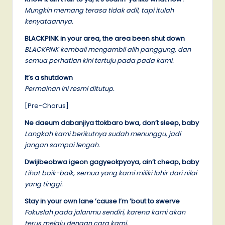
Mungkin memang terasa tidak adil, tapi itulah
kenyataannya.
BLACKPINK in your area, the area been shut down
BLACKPINK kembali mengambil alih panggung, dan
semua perhatian kini tertuju pada pada kami.
It’s a shutdown
Permainan ini resmi ditutup.
[Pre-Chorus]
Ne daeum dabanjiya ttokbaro bwa, don’t sleep, baby
Langkah kami berikutnya sudah menunggu, jadi
jangan sampai lengah.
Dwijibeobwa igeon gagyeokpyoya, ain’t cheap, baby
Lihat baik-baik, semua yang kami miliki lahir dari nilai
yang tinggi.
Stay in your own lane ’cause I’m ’bout to swerve
Fokuslah pada jalanmu sendiri, karena kami akan
terus melaju dengan cara kami.