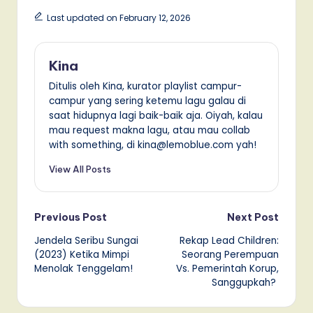
Last updated on February 12, 2026
Kina
Ditulis oleh Kina, kurator playlist campur-
campur yang sering ketemu lagu galau di
saat hidupnya lagi baik-baik aja. Oiyah, kalau
mau request makna lagu, atau mau collab
with something, di kina@lemoblue.com yah!
View All Posts
Post
Previous Post
Next Post
Jendela Seribu Sungai
Rekap Lead Children:
navigation
(2023) Ketika Mimpi
Seorang Perempuan
Menolak Tenggelam!
Vs. Pemerintah Korup,
Sanggupkah?