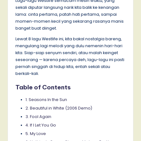
Lagu-lagu Westlife semacam mesin waktu, yang
sekali diputar langsung narik kita balik ke kenangan
lama: cinta pertama, patah hati pertama, sampai
momen-momen kecil yang sekarang rasanya manis
banget buat diinget.
Lewat 8 lagu Westlife ini, kita bakal nostalgia bareng,
mengulang lagi melodi yang dulu nemenin hari-hari
kita. Siap-siap senyum sendiri, atau malah keinget
seseorang — karena percaya deh, lagu-lagu ini pasti
pernah singgah di hidup kita, entah sekali atau
berkali-kali.
Table of Contents
1. Seasons In the Sun
2. Beautiful in White (2006 Demo)
3. Fool Again
4. If I Let You Go
5. My Love