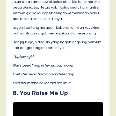
jatuh cinta sama cewek kelas atas. Dia tahu mereka
beda dunia, tapi tetap yakin kalau suatu hari nanti si
uptown girl
bakal capek dengan kemewahan palsu
dan melihat ketulusan dirinya.
Lagu ini tentang harapan, keberanian, dan keyakinan
bahwa status nggak menentukan nilai seseorang.
Dan jujur aja, siapa sih yang nggak langsung senyum
tiap denger bagian refreinnya?
“Uptown girl
She’s been living in her uptown world
I bet she never had a backstreet guy
I bet her mama never told her why.”
8. You Raise Me Up