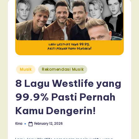
Posted
Musik
Rekomendasi Musik
in
8 Lagu Westlife yang
99.9% Pasti Pernah
Kamu Dengerin!
Kina
February 12, 2026
Posted
by