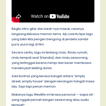
Begitu intro gitar dan beat-nya masuk, rasanya
langsung kebawa memori lama.
My Love
itu tipe lagu
yang bikin kita pengen bengong di jendela sambil
pura-pura lagi di film.
Secara cerita, lagu ini tentang rindu. Rindu rumah,
rindu tempat asal (Irlandia), dan rindu seseorang
yang tertinggal karena mimpi dan karier membawa
mereka jauh keliling dunia.
Ada kontras yang kerasa banget antara “empty
street, empty house” dengan kenangan hangat masa
lalu. Sepi tapi penuh memori.
Makanya lagu Westlife ini terasa personal — siapa sih
yang nggak pernah kangen seseorang atau suatu
tempat?