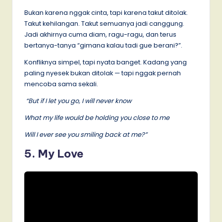
Bukan karena nggak cinta, tapi karena takut ditolak.
Takut kehilangan. Takut semuanya jadi canggung.
Jadi akhirnya cuma diam, ragu-ragu, dan terus
bertanya-tanya “gimana kalau tadi gue berani?”.
Konfliknya simpel, tapi nyata banget. Kadang yang
paling nyesek bukan ditolak — tapi nggak pernah
mencoba sama sekali.
“But if I let you go, I will never know
What my life would be holding you close to me
Will I ever see you smiling back at me?”
5. My Love