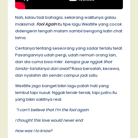
Nah, kalau tadi bahagia, sekarang waktunya galau
maksimal.
Fool Again
itu tipe lagu Westlife yang cocok
didengerin tengah malam sambil bengong liatin chat
lama.
Ceritanya tentang seseorang yang sadar terlalu telat.
Pasangannya udah pergi, udah nemuin orang lain,
dan dia cuma bisa mikir:
kenapa gue nggak lihat
tanda-tandanya dari awal?
Rasa bersalah, kecewa,
dan nyalahin diri sendiri campur jadi satu.
Westlife jago banget bikin lagu patah hati yang
lembut tapi nusuk. Nggak teriak-teriak, tapi justru itu
yang bikin sakitnya real.
“I can’t believe that I’m the fool again
I thought this love would never end
How was I to know?