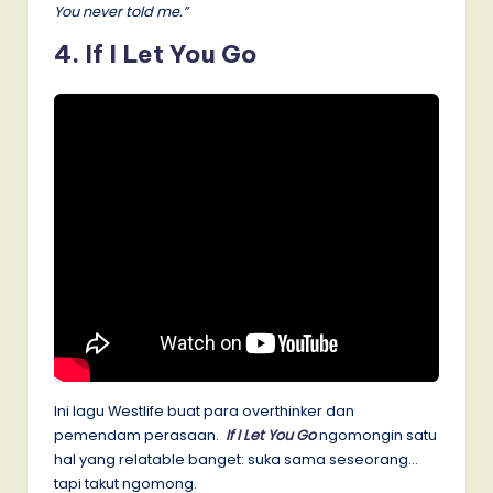
You never told me.”
4. If I Let You Go
Ini lagu Westlife buat para overthinker dan
pemendam perasaan.
If I Let You Go
ngomongin satu
hal yang relatable banget: suka sama seseorang…
tapi takut ngomong.