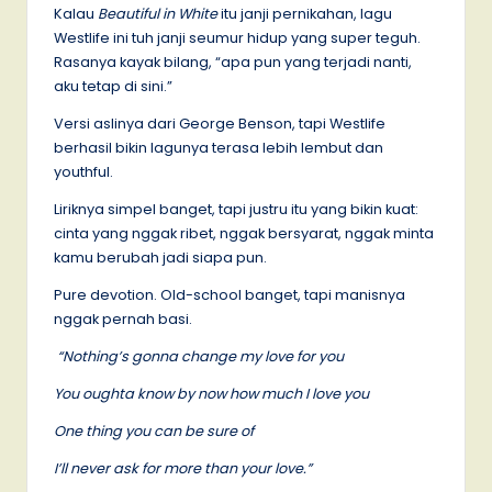
Kalau
Beautiful in White
itu janji pernikahan, lagu
Westlife ini tuh janji seumur hidup yang super teguh.
Rasanya kayak bilang, “apa pun yang terjadi nanti,
aku tetap di sini.”
Versi aslinya dari George Benson, tapi Westlife
berhasil bikin lagunya terasa lebih lembut dan
youthful.
Liriknya simpel banget, tapi justru itu yang bikin kuat:
cinta yang nggak ribet, nggak bersyarat, nggak minta
kamu berubah jadi siapa pun.
Pure devotion. Old-school banget, tapi manisnya
nggak pernah basi.
“Nothing’s gonna change my love for you
You oughta know by now how much I love you
One thing you can be sure of
I’ll never ask for more than your love.”