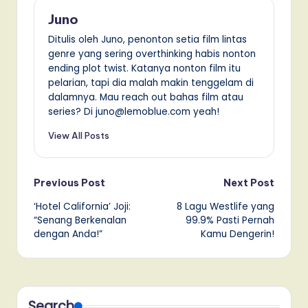
Juno
Ditulis oleh Juno, penonton setia film lintas
genre yang sering overthinking habis nonton
ending plot twist. Katanya nonton film itu
pelarian, tapi dia malah makin tenggelam di
dalamnya. Mau reach out bahas film atau
series? Di juno@lemoblue.com yeah!
View All Posts
Post
Previous Post
Next Post
‘Hotel California’ Joji:
8 Lagu Westlife yang
navigation
“Senang Berkenalan
99.9% Pasti Pernah
dengan Anda!”
Kamu Dengerin!
Search