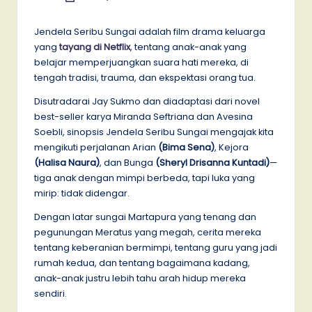
by
Jendela Seribu Sungai adalah film drama keluarga
yang
tayang di Netflix
, tentang anak-anak yang
belajar memperjuangkan suara hati mereka, di
tengah tradisi, trauma, dan ekspektasi orang tua.
Disutradarai Jay Sukmo dan diadaptasi dari novel
best-seller karya Miranda Seftriana dan Avesina
Soebli, sinopsis Jendela Seribu Sungai mengajak kita
mengikuti perjalanan Arian
(Bima Sena)
, Kejora ​​
(Halisa Naura)
, dan Bunga
(Sheryl Drisanna Kuntadi)
—
tiga anak dengan mimpi berbeda, tapi luka yang
mirip: tidak didengar.
Dengan latar sungai Martapura yang tenang dan
pegunungan Meratus yang megah, cerita mereka
tentang keberanian bermimpi, tentang guru yang jadi
rumah kedua, dan tentang bagaimana kadang,
anak-anak justru lebih tahu arah hidup mereka
sendiri.