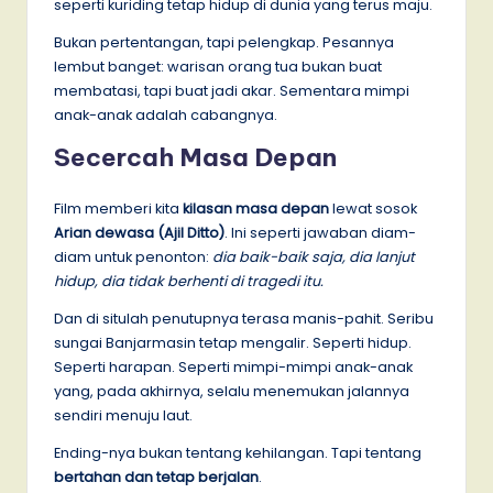
seperti kuriding tetap hidup di dunia yang terus maju.
Bukan pertentangan, tapi pelengkap. Pesannya
lembut banget: warisan orang tua bukan buat
membatasi, tapi buat jadi akar. Sementara mimpi
anak-anak adalah cabangnya.
Secercah Masa Depan
Film memberi kita
kilasan masa depan
lewat sosok
Arian dewasa (Ajil Ditto)
. Ini seperti jawaban diam-
diam untuk penonton:
dia baik-baik saja, dia lanjut
hidup, dia tidak berhenti di tragedi itu.
Dan di situlah penutupnya terasa manis-pahit. Seribu
sungai Banjarmasin tetap mengalir. Seperti hidup.
Seperti harapan. Seperti mimpi-mimpi anak-anak
yang, pada akhirnya, selalu menemukan jalannya
sendiri menuju laut.
Ending-nya bukan tentang kehilangan. Tapi tentang
bertahan dan tetap berjalan
.