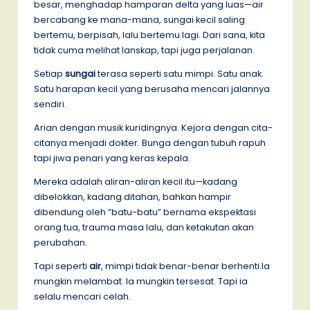
besar, menghadap hamparan delta yang luas—air
bercabang ke mana-mana, sungai kecil saling
bertemu, berpisah, lalu bertemu lagi. Dari sana, kita
tidak cuma melihat lanskap, tapi juga perjalanan.
Setiap
sungai
terasa seperti satu mimpi. Satu anak.
Satu harapan kecil yang berusaha mencari jalannya
sendiri.
Arian dengan musik kuridingnya. Kejora dengan cita-
citanya menjadi dokter. Bunga dengan tubuh rapuh
tapi jiwa penari yang keras kepala.
Mereka adalah aliran-aliran kecil itu—kadang
dibelokkan, kadang ditahan, bahkan hampir
dibendung oleh “batu-batu” bernama ekspektasi
orang tua, trauma masa lalu, dan ketakutan akan
perubahan.
Tapi seperti
air
, mimpi tidak benar-benar berhenti.Ia
mungkin melambat. Ia mungkin tersesat. Tapi ia
selalu mencari celah.