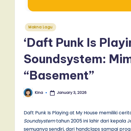
Posted
Makna Lagu
in
‘Daft Punk Is Play
Soundsystem: Mim
“Basement”
January 3, 2026
Kina
Posted
by
Daft Punk Is Playing at My House memiliki cer
Soundsystem
tahun 2005 ini lahir dari kepala
semuanya sendiri, dari handclaps sampai pr