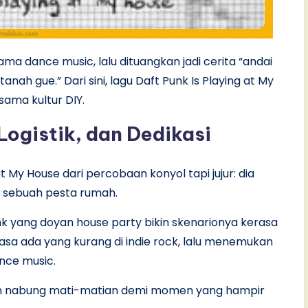
sama dance music, lalu dituangkan jadi cerita “andai
h gue.” Dari sini, lagu Daft Punk Is Playing at My
sama kultur DIY.
 Logistik, dan Dedikasi
t My House dari percobaan konyol tapi jujur: dia
i sebuah pesta rumah.
yang doyan house party bikin skenarionya kerasa
a ada yang kurang di indie rock, lalu menemukan
nce music.
arkan nabung mati-matian demi momen yang hampir