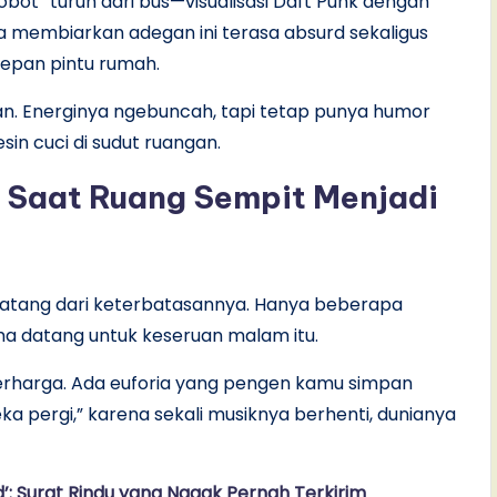
 robot” turun dari bus—visualisasi Daft Punk dengan
a membiarkan adegan ini terasa absurd sekaligus
 depan pintu rumah.
n. Energinya ngebuncah, tapi tetap punya humor
n cuci di sudut ruangan.
a: Saat Ruang Sempit Menjadi
ru datang dari keterbatasannya. Hanya beberapa
uma datang untuk keseruan malam itu.
berharga. Ada euforia yang pengen kamu simpan
ka pergi,” karena sekali musiknya berhenti, dunianya
d’: Surat Rindu yang Nggak Pernah Terkirim