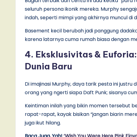
Bagian terbaik dari cerita ini ada ketika “para
seluruh persona ikonik mereka. Murphy sengaj
indah, seperti mimpi yang akhirnya muncul di
Basement kecil berubah jadi panggung dadaka
karena latarnya cuma rumah biasa dengan mesi
4. Eksklusivitas & Eufori
Dunia Baru
Di imajinasi Murphy, daya tarik pesta ini just
orang yang ngerti siapa Daft Punk; sisanya c
Keintiman inilah yang bikin momen tersebut 
rapat-rapat, kayak bisikan “jangan biarin mere
juga ikut hilang.
Baca Juga, Yah!
‘Wish You Were Here Pink Floy