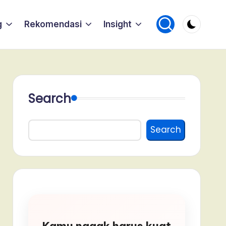
g
Rekomendasi
Insight
Search
Search
Kamu nggak harus kuat