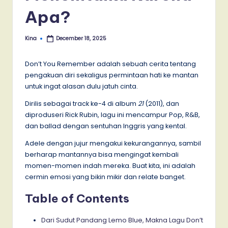
Apa?
Kina
December 18, 2025
Posted
by
Don’t You Remember adalah sebuah cerita tentang
pengakuan diri sekaligus permintaan hati ke mantan
untuk ingat alasan dulu jatuh cinta.
Dirilis sebagai track ke-4 di album
21
(2011), dan
diproduseri Rick Rubin, lagu ini mencampur Pop, R&B,
dan ballad dengan sentuhan Inggris yang kental.
Adele dengan jujur mengakui kekurangannya, sambil
berharap mantannya bisa mengingat kembali
momen-momen indah mereka. Buat kita, ini adalah
cermin emosi yang bikin mikir dan relate banget.
Table of Contents
Dari Sudut Pandang Lemo Blue, Makna Lagu Don’t