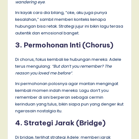
wandering eye
.
Ini kayak cara dia bilang, “oke, aku juga punya
kesalahan,” sambil memberi konteks kenapa
hubungan bisa retak. Strategi jujur ini bikin lagu terasa
autentik dan emosional banget.
3. Permohonan Inti (Chorus)
Di chorus, fokus kembali ke hubungan mereka. Adele
terus mengulang:
“But don’t you remember? The
reason you loved me before”
.
Ini permohonan polosnya agar mantan mengingat
kembali momen indah mereka. Lagu don’t you
remember di sini berperan sebagai cermin
kerinduan yang tulus, bikin siapa pun yang denger ikut
ngerasain nostalgia itu.
4. Strategi Jarak (Bridge)
Di bridge, terlihat strategi Adele: memberi jarak