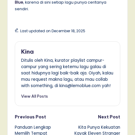
Blue
, karena di sini setiap lagu punya ceritanya
sendiri.
Last updated on December 18, 2025
Kina
Ditulis oleh Kina, kurator playlist campur-
campur yang sering ketemu lagu galau di
saat hidupnya lagi baik-baik aja. Oiyah, kalau
mau request makna lagu, atau mau collab
with something, di kina@lemoblue.com yah!
View All Posts
Post
Previous Post
Next Post
Panduan Lengkap
Kita Punya Kekuatan
navigation
Memilih Tempat
Kayak Eleven Stranger