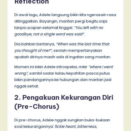
Reflection
Di awal lagu, Adele langsung bikin kita ngerasain rasa
ditinggalkan. Bayangin, mantan pergi begitu saja
tanpa ucapan selamat tinggal:
“You left with no
goodbye, not a single word was said”
.
Dia bahkan bertanya,
“When was the last time that
you thought of me?”
, seolah mempertanyakan
apakah dirinya masih ada di ingatan sang mantan.
Momen ini bikin Adele introspeksi, mikir
“where I went
wrong”
, sambil sadar kalau kepahitan pasca putus
bikin pandangannya ke hubungan dan mantan jadi
nggak sehat.
2. Pengakuan Kekurangan Diri
(Pre-Chorus)
Di pre-chorus, Adele nggak sungkan buka-bukaan
soal kekurangannya:
fickle heart, bitterness,