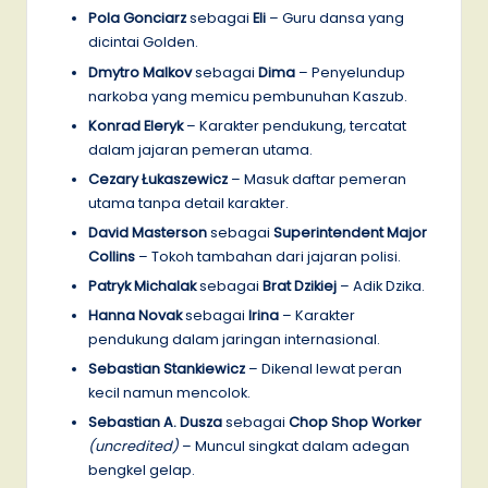
Pola Gonciarz
sebagai
Eli
– Guru dansa yang
dicintai Golden.
Dmytro Malkov
sebagai
Dima
– Penyelundup
narkoba yang memicu pembunuhan Kaszub.
Konrad Eleryk
– Karakter pendukung, tercatat
dalam jajaran pemeran utama.
Cezary Łukaszewicz
– Masuk daftar pemeran
utama tanpa detail karakter.
David Masterson
sebagai
Superintendent Major
Collins
– Tokoh tambahan dari jajaran polisi.
Patryk Michalak
sebagai
Brat Dzikiej
– Adik Dzika.
Hanna Novak
sebagai
Irina
– Karakter
pendukung dalam jaringan internasional.
Sebastian Stankiewicz
– Dikenal lewat peran
kecil namun mencolok.
Sebastian A. Dusza
sebagai
Chop Shop Worker
(uncredited)
– Muncul singkat dalam adegan
bengkel gelap.