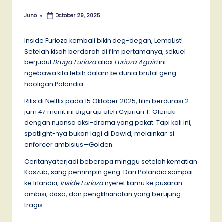
Juno
October 29, 2025
Posted
by
Inside Furioza kembali bikin deg-degan, LemoList!
Setelah kisah berdarah di film pertamanya, sekuel
berjudul
Druga Furioza
alias
Furioza Again
ini
ngebawa kita lebih dalam ke dunia brutal geng
hooligan Polandia.
Rilis di Netflix pada 15 Oktober 2025, film berdurasi 2
jam 47 menit ini digarap oleh Cyprian T. Olencki
dengan nuansa aksi-drama yang pekat. Tapi kali ini,
spotlight-nya bukan lagi di Dawid, melainkan si
enforcer ambisius—Golden.
Ceritanya terjadi beberapa minggu setelah kematian
Kaszub, sang pemimpin geng. Dari Polandia sampai
ke Irlandia,
Inside Furioza
nyeret kamu ke pusaran
ambisi, dosa, dan pengkhianatan yang berujung
tragis.