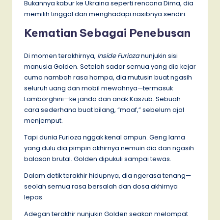
Bukannya kabur ke Ukraina seperti rencana Dima, dia
memilih tinggal dan menghadapi nasibnya sendiri.
Kematian Sebagai Penebusan
Di momen terakhirnya,
Inside Furioza
nunjukin sisi
manusia Golden. Setelah sadar semua yang dia kejar
cuma nambah rasa hampa, dia mutusin buat ngasih
seluruh uang dan mobil mewahnya—termasuk
Lamborghini—ke janda dan anak Kaszub. Sebuah
cara sederhana buat bilang, “maaf,” sebelum ajal
menjemput.
Tapi dunia Furioza nggak kenal ampun. Geng lama
yang dulu dia pimpin akhirnya nemuin dia dan ngasih
balasan brutal. Golden dipukuli sampai tewas.
Dalam detik terakhir hidupnya, dia ngerasa tenang—
seolah semua rasa bersalah dan dosa akhirnya
lepas.
Adegan terakhir nunjukin Golden seakan melompat