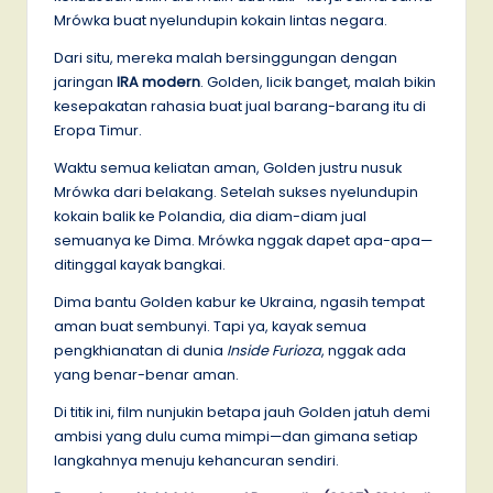
Mrówka buat nyelundupin kokain lintas negara.
Dari situ, mereka malah bersinggungan dengan
jaringan
IRA modern
. Golden, licik banget, malah bikin
kesepakatan rahasia buat jual barang-barang itu di
Eropa Timur.
Waktu semua keliatan aman, Golden justru nusuk
Mrówka dari belakang. Setelah sukses nyelundupin
kokain balik ke Polandia, dia diam-diam jual
semuanya ke Dima. Mrówka nggak dapet apa-apa—
ditinggal kayak bangkai.
Dima bantu Golden kabur ke Ukraina, ngasih tempat
aman buat sembunyi. Tapi ya, kayak semua
pengkhianatan di dunia
Inside Furioza
, nggak ada
yang benar-benar aman.
Di titik ini, film nunjukin betapa jauh Golden jatuh demi
ambisi yang dulu cuma mimpi—dan gimana setiap
langkahnya menuju kehancuran sendiri.