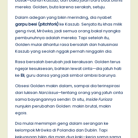
busuk—bunuh Kaszub, dan buka jalan baru buat bisnis
mereka. Golden, buta karena serakah, setuju.
Dalam adegan yang bikin merinding, dia nyabet
garpu besi (pitchfork)
ke Kaszub. Senjata itu khas milik
geng rival, Mrówka, jadi semua orang bakal nyangka
pembunuhnya adalah mereka. Tapi setelah itu,
Golden mulai dihantui rasa bersalah dan halusinasi
Kaszub yang seolah nggak pernah ninggalin dia.
Rasa bersalah berubah jadi kerakusan. Golden terus
ngejar kesuksesan, bahkan lewat cinta—dia jatuh hati
ke
Eli
, guru dansa yang jadi simbol ambisi barunya.
Obsesi Golden makin dalam, sampai dia terinspirasi
dari lukisan
Narcissus
—tentang orang yang jatuh cinta
sama bayangannya sendiri. Di situ,
Inside Furioza
nunjukin perubahan Golden: makin brutal, makin
egois.
Dia mulai memimpin geng dalam serangan ke
kelompok Mrówka di Polandia dan Dublin. Tapi
kekuasaan bikin dia main dua kaki—kerja sama sama