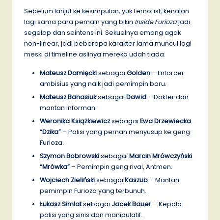
Sebelum lanjut ke kesimpulan, yuk LemoList, kenalan
lagi sama para pemain yang bikin
Inside Furioza
jadi
segelap dan seintens ini. Sekuelnya emang agak
non-linear, jadi beberapa karakter lama muncul lagi
meski di timeline aslinya mereka udah tiada.
Mateusz Damięcki
sebagai
Golden
– Enforcer
ambisius yang naik jadi pemimpin baru.
Mateusz Banasiuk
sebagai
Dawid
– Dokter dan
mantan informan.
Weronika Książkiewicz
sebagai
Ewa Drzewiecka
“Dzika”
– Polisi yang pernah menyusup ke geng
Furioza.
Szymon Bobrowski
sebagai
Marcin Mrówczyński
“Mrówka”
– Pemimpin geng rival, Antmen.
Wojciech Zieliński
sebagai
Kaszub
– Mantan
pemimpin Furioza yang terbunuh.
Łukasz Simlat
sebagai
Jacek Bauer
– Kepala
polisi yang sinis dan manipulatif.