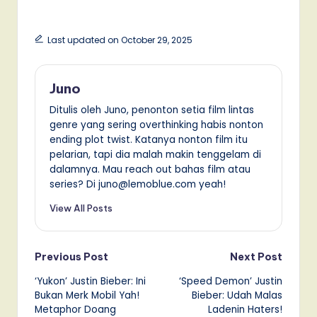
Last updated on October 29, 2025
Juno
Ditulis oleh Juno, penonton setia film lintas
genre yang sering overthinking habis nonton
ending plot twist. Katanya nonton film itu
pelarian, tapi dia malah makin tenggelam di
dalamnya. Mau reach out bahas film atau
series? Di juno@lemoblue.com yeah!
View All Posts
Post
Previous Post
Next Post
‘Yukon’ Justin Bieber: Ini
‘Speed Demon’ Justin
navigation
Bukan Merk Mobil Yah!
Bieber: Udah Malas
Metaphor Doang
Ladenin Haters!