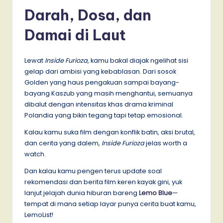
Darah, Dosa, dan
Damai di Laut
Lewat
Inside Furioza
, kamu bakal diajak ngelihat sisi
gelap dari ambisi yang kebablasan. Dari sosok
Golden yang haus pengakuan sampai bayang-
bayang Kaszub yang masih menghantui, semuanya
dibalut dengan intensitas khas drama kriminal
Polandia yang bikin tegang tapi tetap emosional.
Kalau kamu suka film dengan konflik batin, aksi brutal,
dan cerita yang dalem,
Inside Furioza
jelas worth a
watch.
Dan kalau kamu pengen terus update soal
rekomendasi dan berita film keren kayak gini, yuk
lanjut jelajah dunia hiburan bareng
Lemo Blue
—
tempat di mana setiap layar punya cerita buat kamu,
LemoList!