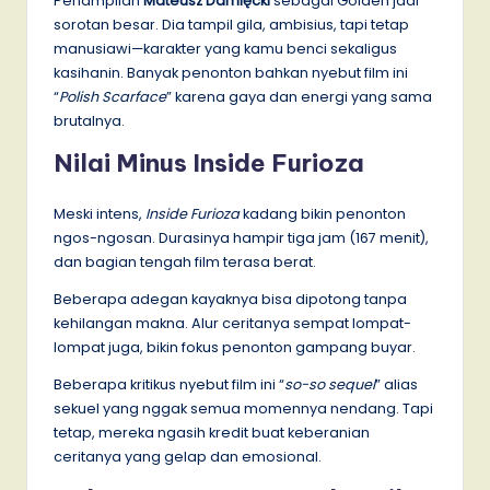
Penampilan
Mateusz Damięcki
sebagai Golden jadi
sorotan besar. Dia tampil gila, ambisius, tapi tetap
manusiawi—karakter yang kamu benci sekaligus
kasihanin. Banyak penonton bahkan nyebut film ini
“
Polish Scarface
” karena gaya dan energi yang sama
brutalnya.
Nilai Minus Inside Furioza
Meski intens,
Inside Furioza
kadang bikin penonton
ngos-ngosan. Durasinya hampir tiga jam (167 menit),
dan bagian tengah film terasa berat.
Beberapa adegan kayaknya bisa dipotong tanpa
kehilangan makna. Alur ceritanya sempat lompat-
lompat juga, bikin fokus penonton gampang buyar.
Beberapa kritikus nyebut film ini “
so-so sequel
” alias
sekuel yang nggak semua momennya nendang. Tapi
tetap, mereka ngasih kredit buat keberanian
ceritanya yang gelap dan emosional.