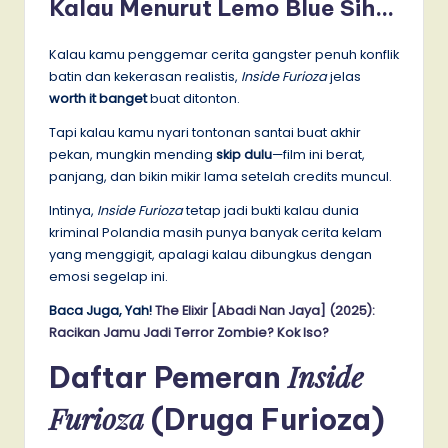
Kalau Menurut Lemo Blue Sih…
Kalau kamu penggemar cerita gangster penuh konflik
batin dan kekerasan realistis,
Inside Furioza
jelas
worth it banget
buat ditonton.
Tapi kalau kamu nyari tontonan santai buat akhir
pekan, mungkin mending
skip dulu
—film ini berat,
panjang, dan bikin mikir lama setelah credits muncul.
Intinya,
Inside Furioza
tetap jadi bukti kalau dunia
kriminal Polandia masih punya banyak cerita kelam
yang menggigit, apalagi kalau dibungkus dengan
emosi segelap ini.
Baca Juga, Yah!
The Elixir [Abadi Nan Jaya] (2025):
Racikan Jamu Jadi Terror Zombie? Kok Iso?
Inside
Daftar Pemeran
Furioza
(Druga Furioza)