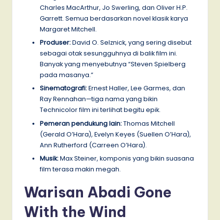
Charles MacArthur, Jo Swerling, dan Oliver H.P.
Garrett. Semua berdasarkan novel klasik karya
Margaret Mitchell.
Produser:
David O. Selznick, yang sering disebut
sebagai otak sesungguhnya di balik film ini.
Banyak yang menyebutnya “Steven Spielberg
pada masanya.”
Sinematografi:
Ernest Haller, Lee Garmes, dan
Ray Rennahan—tiga nama yang bikin
Technicolor film ini terlihat begitu epik.
Pemeran pendukung lain:
Thomas Mitchell
(Gerald O’Hara), Evelyn Keyes (Suellen O’Hara),
Ann Rutherford (Carreen O’Hara).
Musik:
Max Steiner, komponis yang bikin suasana
film terasa makin megah.
Warisan Abadi Gone
With the Wind