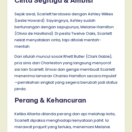
Cinta Segitiga & Ambisi
Sejak awal, Scarlett terobsesi dengan Ashley Wilkes
(Leslie Howard). Sayangnya, Ashley sudah
bertunangan dengan sepupunya, Melanie Hamilton
(Olivia de Havilland). Di pesta Twelve Oaks, Scarlett
nekat menyatakan cinta, tapi ditolak mentah-
mentah.
Dari situlah muncul sosok Rhett Butler (Clark Gable),
pria sinis dari Charleston yang langsung menyorot
sisi lain Scarlett. Emosi dan gengsi membuat Scarlett
menerima lamaran Charles Hamilton secara impulsif
—pernikahan singkat yang segera berubah jadi status
janda.
Perang & Kehancuran
Ketika Atlanta dilanda perang dan api melahap kota,
Scarlett dipaksa menghadapi kenyataan pahit. Ia
merawat prajurit yang terluka, menemani Melanie