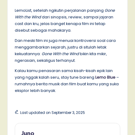
LemoList, setelah ngikutin perjalanan panjang
Gone
With the Wind
dari sinopsis, review, sampai jajaran
cast dan kru, jelas banget kenapa film ini tetap
disebut sebagai mahakarya.
Dan meski film ini juga menuai kontroversi soal cara
menggambarkan sejarah, justru di situlah letak
kekuatannya:
Gone With the Wind
bikin kita mikir,
ngerasain, sekaligus terhanyut.
Kalau kamu penasaran sama kisah-kisah epik lain
yang nggak kalah seru, stay tune bareng
Lemo Blue
–
rumahnya berita musik dan film buat kamu yang suka
eksplor lebih banyak.
Last updated on September 3, 2025
Juno