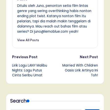
Ditulis oleh Juno, penonton setia film lintas
genre yang sering overthinking habis nonton
ending plot twist. Katanya nonton film itu
pelarian, tapi dia malah makin tenggelam di
dalamnya. Mau reach out bahas film atau
series? Di juno@lemoblue.com yeah!
View All Posts
Post
Previous Post
Next Post
Lirik Lagu LANY Malibu
Married With Children
navigation
Nights: Lagu Putus
Oasis Lirik Artinya Ini
Cinta Seribu Umat
Toh!
Search