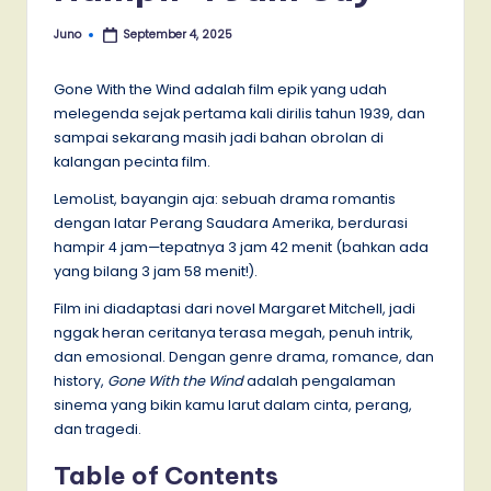
Juno
September 4, 2025
Posted
by
Gone With the Wind adalah film epik yang udah
melegenda sejak pertama kali dirilis tahun 1939, dan
sampai sekarang masih jadi bahan obrolan di
kalangan pecinta film.
LemoList, bayangin aja: sebuah drama romantis
dengan latar Perang Saudara Amerika, berdurasi
hampir 4 jam—tepatnya 3 jam 42 menit (bahkan ada
yang bilang 3 jam 58 menit!).
Film ini diadaptasi dari novel Margaret Mitchell, jadi
nggak heran ceritanya terasa megah, penuh intrik,
dan emosional. Dengan genre drama, romance, dan
history,
Gone With the Wind
adalah pengalaman
sinema yang bikin kamu larut dalam cinta, perang,
dan tragedi.
Table of Contents