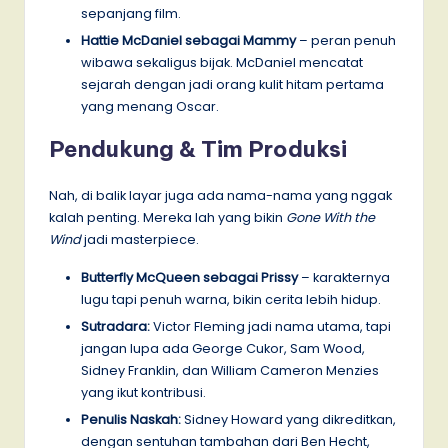
sepanjang film.
Hattie McDaniel sebagai Mammy
– peran penuh
wibawa sekaligus bijak. McDaniel mencatat
sejarah dengan jadi orang kulit hitam pertama
yang menang Oscar.
Pendukung & Tim Produksi
Nah, di balik layar juga ada nama-nama yang nggak
kalah penting. Mereka lah yang bikin
Gone With the
Wind
jadi masterpiece.
Butterfly McQueen sebagai Prissy
– karakternya
lugu tapi penuh warna, bikin cerita lebih hidup.
Sutradara:
Victor Fleming jadi nama utama, tapi
jangan lupa ada George Cukor, Sam Wood,
Sidney Franklin, dan William Cameron Menzies
yang ikut kontribusi.
Penulis Naskah:
Sidney Howard yang dikreditkan,
dengan sentuhan tambahan dari Ben Hecht,