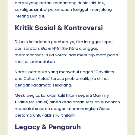
berani yang berani menantang dunia laki-laki,
sekaligus simbol perempuan tangguh menjelang
Perang Dunia II.
Kritik Sosial & Kontroversi
Di balik keindahan gambarnya, film ini nggak lepas
dari sorotan.
Gone With the Wind
dianggap
meromantisasi “Old South” dan menutup mata pada
realitas perbudakan.
Narasi pembuka yang menyebut negeri “Cavaliers
and Cotton Fields” terasa problematik jika dilihat
dengan kacamata sekarang.
Meski begitu, karakter kulit hitam seperti Mammy
(Hattie McDaniel) diberi kedalaman. McDaniel bahkan
mencatat sejarah dengan memenangkan Oscar
pertama untuk aktris kulit hitam.
Legacy & Pengaruh