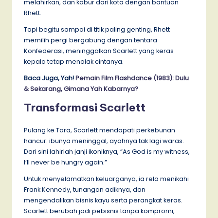
melahirkan, dan kabur dari kota dengan bantuan
Rhett.
Tapi begitu sampai di titik paling genting, Rhett
memilih pergi bergabung dengan tentara
Konfederasi, meninggalkan Scarlett yang keras
kepala tetap menolak cintanya.
Baca Juga, Yah!
Pemain Film Flashdance (1983): Dulu
& Sekarang, Gimana Yah Kabarnya?
Transformasi Scarlett
Pulang ke Tara, Scarlett mendapati perkebunan
hancur: ibunya meninggal, ayahnya tak lagi waras.
Dari sini lahirlah janji ikoniknya, “As God is my witness,
I’ll never be hungry again.”
Untuk menyelamatkan keluarganya, ia rela menikahi
Frank Kennedy, tunangan adiknya, dan
mengendalikan bisnis kayu serta perangkat keras.
Scarlett berubah jadi pebisnis tanpa kompromi,