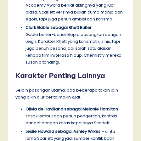
Academy Award berkat aktingnya yang luar
biasa. Scarlett versinya bukan cuma manja dan
egois, tapi juga penuh ambisi dan karisma.
Clark Gable sebagai Rhett Butler
Gable bener-bener klop dipasangkan dengan
Leigh. Karakter Rhett yang karismatik, sinis, tapi
juga penuh pesona jadi salah satu alasan
kenapa film ini terasa hidup. Chemistry mereka
susah ditandingi.
Karakter Penting Lainnya
Selain pasangan utama, ada beberapa tokoh lain
yang bikin alur cerita makin kuat.
Olivia de Havilland sebagai Melanie Hamilton
–
sosok lembut dan penuh pengertian, kontras
banget dengan keras kepalanya Scarlett.
Leslie Howard sebagai Ashley Wilkes
– cinta
lama Scarlett yang jadi sumber konflik batin