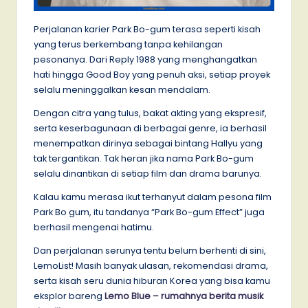
Perjalanan karier Park Bo-gum terasa seperti kisah
yang terus berkembang tanpa kehilangan
pesonanya. Dari Reply 1988 yang menghangatkan
hati hingga Good Boy yang penuh aksi, setiap proyek
selalu meninggalkan kesan mendalam.
Dengan citra yang tulus, bakat akting yang ekspresif,
serta keserbagunaan di berbagai genre, ia berhasil
menempatkan dirinya sebagai bintang Hallyu yang
tak tergantikan. Tak heran jika nama Park Bo-gum
selalu dinantikan di setiap film dan drama barunya.
Kalau kamu merasa ikut terhanyut dalam pesona film
Park Bo gum, itu tandanya “Park Bo-gum Effect” juga
berhasil mengenai hatimu.
Dan perjalanan serunya tentu belum berhenti di sini,
LemoList! Masih banyak ulasan, rekomendasi drama,
serta kisah seru dunia hiburan Korea yang bisa kamu
eksplor bareng
Lemo Blue – rumahnya berita musik