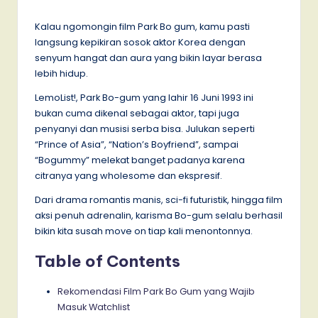
by
Kalau ngomongin film Park Bo gum, kamu pasti
langsung kepikiran sosok aktor Korea dengan
senyum hangat dan aura yang bikin layar berasa
lebih hidup.
LemoList!, Park Bo-gum yang lahir 16 Juni 1993 ini
bukan cuma dikenal sebagai aktor, tapi juga
penyanyi dan musisi serba bisa. Julukan seperti
“Prince of Asia”, “Nation’s Boyfriend”, sampai
“Bogummy” melekat banget padanya karena
citranya yang wholesome dan ekspresif.
Dari drama romantis manis, sci-fi futuristik, hingga film
aksi penuh adrenalin, karisma Bo-gum selalu berhasil
bikin kita susah move on tiap kali menontonnya.
Table of Contents
Rekomendasi Film Park Bo Gum yang Wajib
Masuk Watchlist