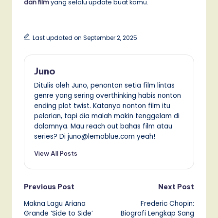
dan film
yang selalu update buat kamu.
Last updated on September 2, 2025
Juno
Ditulis oleh Juno, penonton setia film lintas
genre yang sering overthinking habis nonton
ending plot twist. Katanya nonton film itu
pelarian, tapi dia malah makin tenggelam di
dalamnya. Mau reach out bahas film atau
series? Di juno@lemoblue.com yeah!
View All Posts
Post
Previous Post
Next Post
Makna Lagu Ariana
Frederic Chopin:
navigation
Grande ‘Side to Side’
Biografi Lengkap Sang