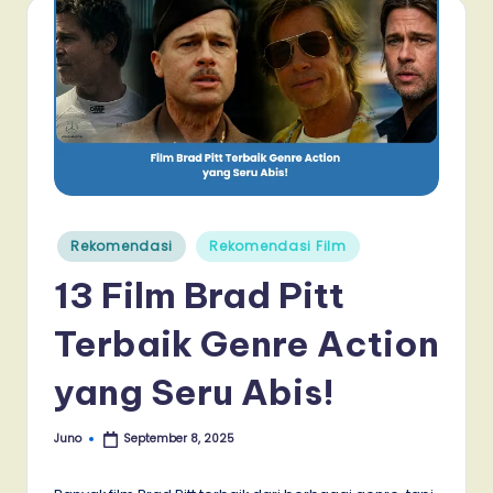
Posted
Rekomendasi
Rekomendasi Film
in
13 Film Brad Pitt
Terbaik Genre Action
yang Seru Abis!
Juno
September 8, 2025
Posted
by