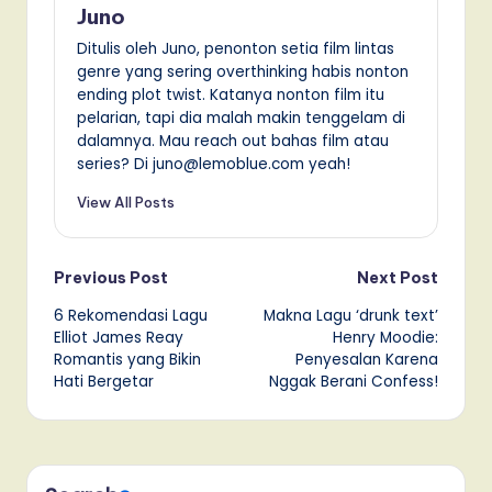
Juno
Ditulis oleh Juno, penonton setia film lintas
genre yang sering overthinking habis nonton
ending plot twist. Katanya nonton film itu
pelarian, tapi dia malah makin tenggelam di
dalamnya. Mau reach out bahas film atau
series? Di juno@lemoblue.com yeah!
View All Posts
Post
Previous Post
Next Post
6 Rekomendasi Lagu
Makna Lagu ‘drunk text’
navigation
Elliot James Reay
Henry Moodie:
Romantis yang Bikin
Penyesalan Karena
Hati Bergetar
Nggak Berani Confess!