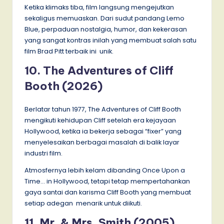
Ketika klimaks tiba, film langsung mengejutkan
sekaligus memuaskan. Dari sudut pandang Lemo
Blue, perpaduan nostalgia, humor, dan kekerasan
yang sangat kontras inilah yang membuat salah satu
film Brad Pitt terbaik ini unik.
10. The Adventures of Cliff
Booth (2026)
Berlatar tahun 1977, The Adventures of Cliff Booth
mengikuti kehidupan Cliff setelah era kejayaan
Hollywood, ketika ia bekerja sebagai “fixer” yang
menyelesaikan berbagai masalah di balik layar
industri film.
Atmosfernya lebih kelam dibanding Once Upon a
Time… in Hollywood, tetapi tetap mempertahankan
gaya santai dan karisma Cliff Booth yang membuat
setiap adegan menarik untuk diikuti.
11. Mr. & Mrs. Smith (2005)