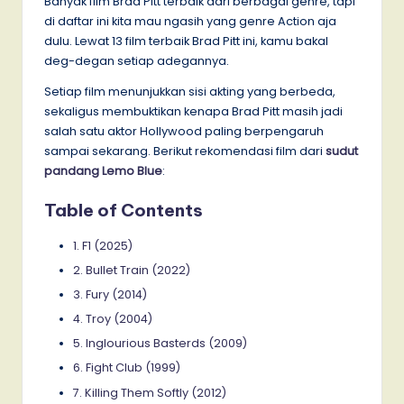
Banyak film Brad Pitt terbaik dari berbagai genre, tapi
di daftar ini kita mau ngasih yang genre Action aja
dulu. Lewat 13 film terbaik Brad Pitt ini, kamu bakal
deg-degan setiap adegannya.
Setiap film menunjukkan sisi akting yang berbeda,
sekaligus membuktikan kenapa Brad Pitt masih jadi
salah satu aktor Hollywood paling berpengaruh
sampai sekarang. Berikut rekomendasi film dari
sudut
pandang Lemo Blue
:
Table of Contents
1. F1 (2025)
2. Bullet Train (2022)
3. Fury (2014)
4. Troy (2004)
5. Inglourious Basterds (2009)
6. Fight Club (1999)
7. Killing Them Softly (2012)