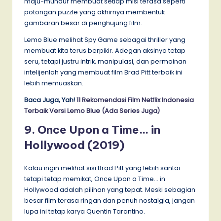
maju-mundur membuat setiap misi terasa seperti
potongan puzzle yang akhirnya membentuk
gambaran besar di penghujung film.
Lemo Blue melihat Spy Game sebagai thriller yang
membuat kita terus berpikir. Adegan aksinya tetap
seru, tetapi justru intrik, manipulasi, dan permainan
intelijenlah yang membuat film Brad Pitt terbaik ini
lebih memuaskan.
Baca Juga, Yah!
11 Rekomendasi Film Netflix Indonesia
Terbaik Versi Lemo Blue (Ada Series Juga)
9. Once Upon a Time… in
Hollywood (2019)
Kalau ingin melihat sisi Brad Pitt yang lebih santai
tetapi tetap memikat, Once Upon a Time… in
Hollywood adalah pilihan yang tepat. Meski sebagian
besar film terasa ringan dan penuh nostalgia, jangan
lupa ini tetap karya Quentin Tarantino.