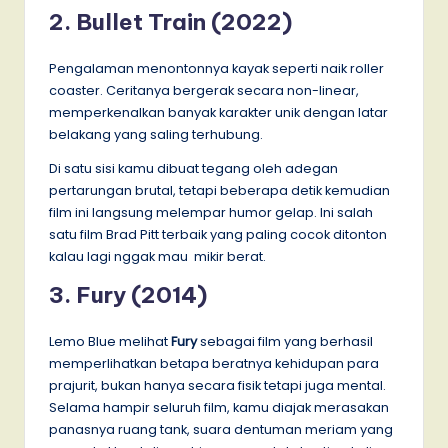
2. Bullet Train (2022)
Pengalaman menontonnya kayak seperti naik roller
coaster. Ceritanya bergerak secara non-linear,
memperkenalkan banyak karakter unik dengan latar
belakang yang saling terhubung.
Di satu sisi kamu dibuat tegang oleh adegan
pertarungan brutal, tetapi beberapa detik kemudian
film ini langsung melempar humor gelap. Ini salah
satu film Brad Pitt terbaik yang paling cocok ditonton
kalau lagi nggak mau mikir berat.
3. Fury (2014)
Lemo Blue melihat
Fury
sebagai film yang berhasil
memperlihatkan betapa beratnya kehidupan para
prajurit, bukan hanya secara fisik tetapi juga mental.
Selama hampir seluruh film, kamu diajak merasakan
panasnya ruang tank, suara dentuman meriam yang