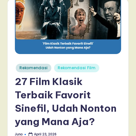
Posted
Rekomendasi
Rekomendasi Film
in
27 Film Klasik
Terbaik Favorit
Sinefil, Udah Nonton
yang Mana Aja?
Juno
April 23, 2026
Posted