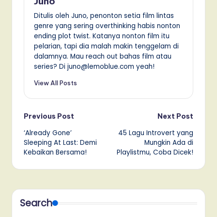
Juno
Ditulis oleh Juno, penonton setia film lintas
genre yang sering overthinking habis nonton
ending plot twist. Katanya nonton film itu
pelarian, tapi dia malah makin tenggelam di
dalamnya. Mau reach out bahas film atau
series? Di juno@lemoblue.com yeah!
View All Posts
Post
Previous Post
Next Post
‘Already Gone’
45 Lagu Introvert yang
navigation
Sleeping At Last: Demi
Mungkin Ada di
Kebaikan Bersama!
Playlistmu, Coba Dicek!
Search