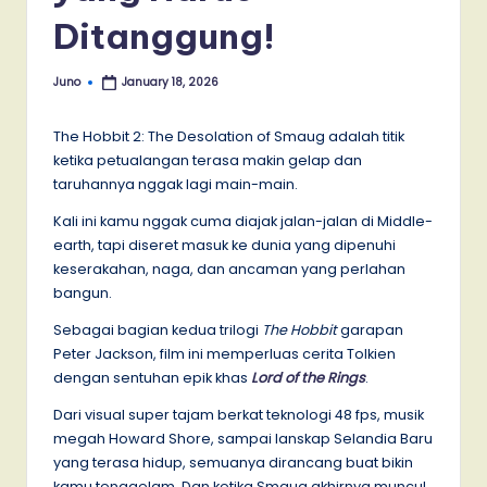
Ditanggung!
Juno
January 18, 2026
Posted
by
The Hobbit 2: The Desolation of Smaug adalah titik
ketika petualangan terasa makin gelap dan
taruhannya nggak lagi main-main.
Kali ini kamu nggak cuma diajak jalan-jalan di Middle-
earth, tapi diseret masuk ke dunia yang dipenuhi
keserakahan, naga, dan ancaman yang perlahan
bangun.
Sebagai bagian kedua trilogi
The Hobbit
garapan
Peter Jackson, film ini memperluas cerita Tolkien
dengan sentuhan epik khas
Lord of the Rings
.
Dari visual super tajam berkat teknologi 48 fps, musik
megah Howard Shore, sampai lanskap Selandia Baru
yang terasa hidup, semuanya dirancang buat bikin
kamu tenggelam. Dan ketika Smaug akhirnya muncul,