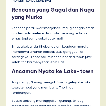
menagih konsekuensinya.
Rencana yang Gagal dan Naga
yang Murka
Rencana para Dwarf menjebak Smaug dengan emas
cair ternyata meleset. Naga itu memang tertutup
emas, tapi sama sekali tidak mati.
Smaug keluar dari Erebor dalam keadaan marah,
membawa amarah berlipat atas gangguan di
sarangnya. Erebor belum benar-benar direbut, justru
ketakutan kini menyebar lebih luas.
Ancaman Nyata ke Lake-town
Tanpa ragu, Smaug mengalihkan targetnya ke Lake-
town, tempat yang membantu Thorin dan
rombongan.
Saat ia terbang meninggalkan gunung, Smaug
mengucapkan kalimat dingin,
“I am fire. I am death.”