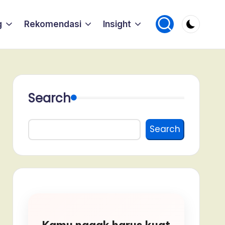
g
Rekomendasi
Insight
Search
Search
Kamu nggak harus kuat