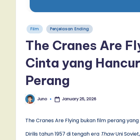
Posted
Film
Penjelasan Ending
in
The Cranes Are Fl
Cinta yang Hancu
Perang
January 25, 2026
Juno
Posted
by
The Cranes Are Flying bukan film perang ya
Dirilis tahun 1957 di tengah era
Thaw
Uni Soviet,