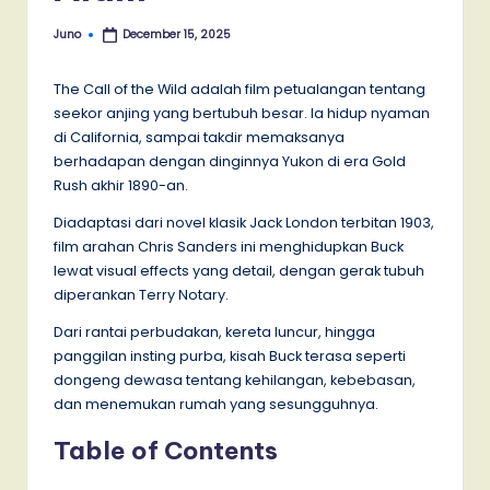
Juno
December 15, 2025
Posted
by
The Call of the Wild adalah film petualangan tentang
seekor anjing yang bertubuh besar. Ia hidup nyaman
di California, sampai takdir memaksanya
berhadapan dengan dinginnya Yukon di era Gold
Rush akhir 1890-an.
Diadaptasi dari novel klasik Jack London terbitan 1903,
film arahan Chris Sanders ini menghidupkan Buck
lewat visual effects yang detail, dengan gerak tubuh
diperankan Terry Notary.
Dari rantai perbudakan, kereta luncur, hingga
panggilan insting purba, kisah Buck terasa seperti
dongeng dewasa tentang kehilangan, kebebasan,
dan menemukan rumah yang sesungguhnya.
Table of Contents