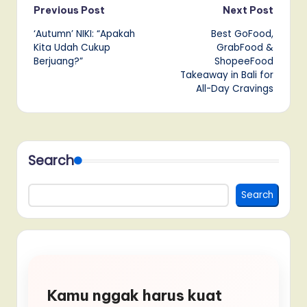
Post
Previous Post
Next Post
‘Autumn’ NIKI: “Apakah
Best GoFood,
navigation
Kita Udah Cukup
GrabFood &
Berjuang?”
ShopeeFood
Takeaway in Bali for
All-Day Cravings
Search
Search
Kamu nggak harus kuat