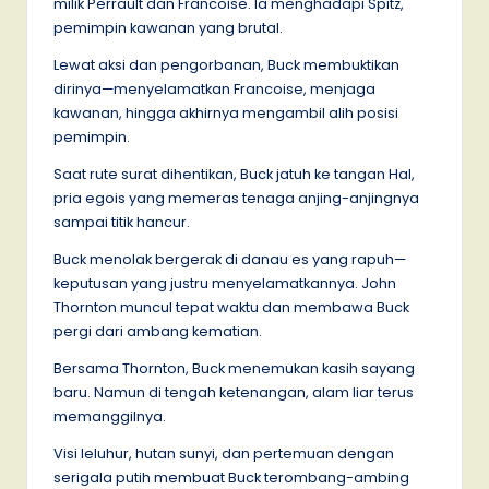
milik Perrault dan Francoise. Ia menghadapi Spitz,
pemimpin kawanan yang brutal.
Lewat aksi dan pengorbanan, Buck membuktikan
dirinya—menyelamatkan Francoise, menjaga
kawanan, hingga akhirnya mengambil alih posisi
pemimpin.
Saat rute surat dihentikan, Buck jatuh ke tangan Hal,
pria egois yang memeras tenaga anjing-anjingnya
sampai titik hancur.
Buck menolak bergerak di danau es yang rapuh—
keputusan yang justru menyelamatkannya. John
Thornton muncul tepat waktu dan membawa Buck
pergi dari ambang kematian.
Bersama Thornton, Buck menemukan kasih sayang
baru. Namun di tengah ketenangan, alam liar terus
memanggilnya.
Visi leluhur, hutan sunyi, dan pertemuan dengan
serigala putih membuat Buck terombang-ambing