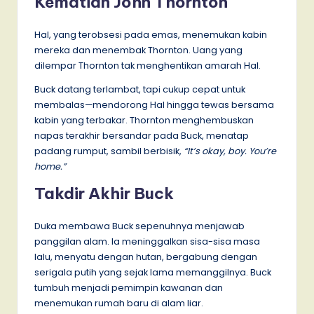
Kematian John Thornton
Hal, yang terobsesi pada emas, menemukan kabin
mereka dan menembak Thornton. Uang yang
dilempar Thornton tak menghentikan amarah Hal.
Buck datang terlambat, tapi cukup cepat untuk
membalas—mendorong Hal hingga tewas bersama
kabin yang terbakar. Thornton menghembuskan
napas terakhir bersandar pada Buck, menatap
padang rumput, sambil berbisik,
“It’s okay, boy. You’re
home.”
Takdir Akhir Buck
Duka membawa Buck sepenuhnya menjawab
panggilan alam. Ia meninggalkan sisa-sisa masa
lalu, menyatu dengan hutan, bergabung dengan
serigala putih yang sejak lama memanggilnya. Buck
tumbuh menjadi pemimpin kawanan dan
menemukan rumah baru di alam liar.