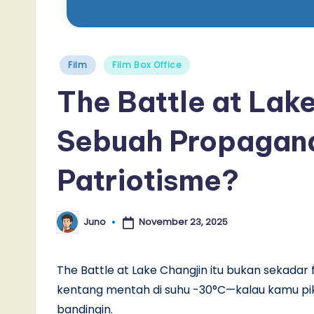
Posted
Film
Film Box Office
in
The Battle at Lake
Sebuah Propagan
Patriotisme?
November 23, 2025
Juno
Posted
by
The Battle at Lake Changjin itu bukan sekadar
kentang mentah di suhu -30°C—kalau kamu pi
bandingin.