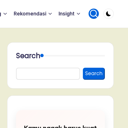
g
Rekomendasi
Insight
Search
Search
Kamu nggak harus kuat