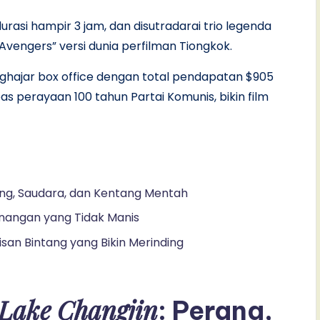
urasi hampir 3 jam, dan disutradarai trio legenda
Avengers” versi dunia perfilman Tiongkok.
menghajar box office dengan total pendapatan $905
a pas perayaan 100 tahun Partai Komunis, bikin film
rang, Saudara, dan Kentang Mentah
enangan yang Tidak Manis
isan Bintang yang Bikin Merinding
 Lake Changjin
: Perang,