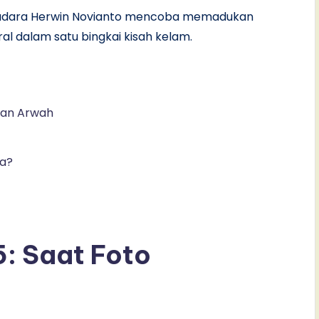
utradara Herwin Novianto mencoba memadukan
ral dalam satu bingkai kisah kelam.
pan Arwah
ja?
: Saat Foto