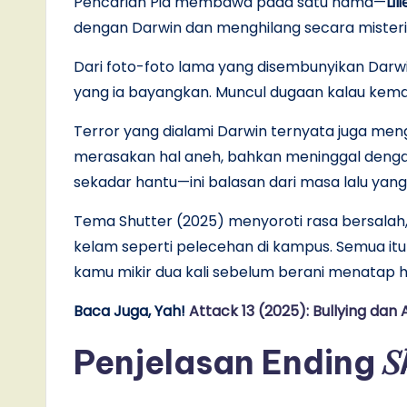
Pencarian Pia membawa pada satu nama—
Lil
dengan Darwin dan menghilang secara misteri
Dari foto-foto lama yang disembunyikan Darwi
yang ia bayangkan. Muncul dugaan kalau kemat
Terror yang dialami Darwin ternyata juga me
merasakan hal aneh, bahkan meninggal dengan c
sekadar hantu—ini balasan dari masa lalu yan
Tema Shutter (2025) menyoroti rasa bersalah,
kelam seperti pelecehan di kampus. Semua itu d
kamu mikir dua kali sebelum berani menatap has
Baca Juga, Yah!
Attack 13 (2025): Bullying da
S
Penjelasan
Ending