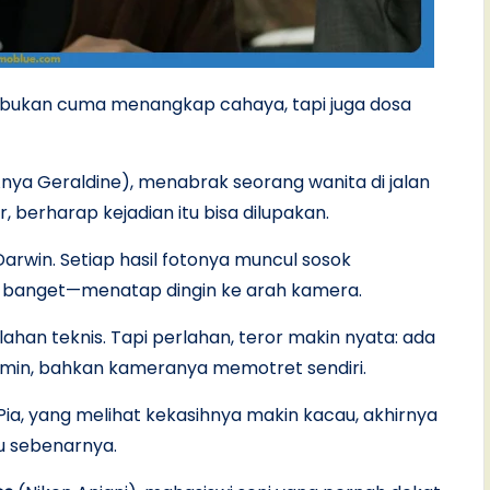
a bukan cuma menangkap cahaya, tapi juga dosa
(Anya Geraldine), menabrak seorang wanita di jalan
, berharap kejadian itu bisa dilupakan.
Darwin. Setiap hasil fotonya muncul sosok
s banget—menatap dingin ke arah kamera.
han teknis. Tapi perlahan, teror makin nyata: ada
ermin, bahkan kameranya memotret sendiri.
Pia, yang melihat kekasihnya makin kacau, akhirnya
u sebenarnya.