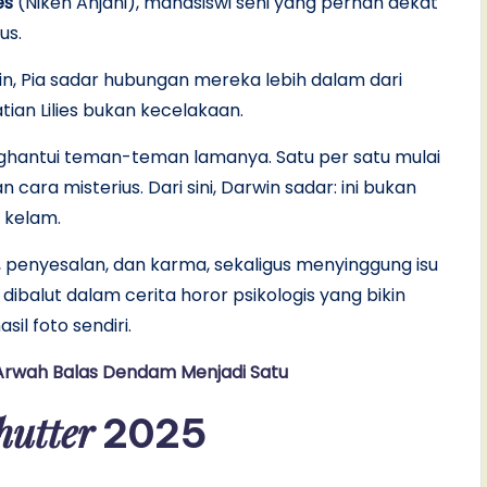
ies
(Niken Anjani), mahasiswi seni yang pernah dekat
us.
n, Pia sadar hubungan mereka lebih dalam dari
ian Lilies bukan kecelakaan.
nghantui teman-teman lamanya. Satu per satu mulai
ara misterius. Dari sini, Darwin sadar: ini bukan
g kelam.
 penyesalan, dan karma, sekaligus menyinggung isu
ibalut dalam cerita horor psikologis yang bikin
il foto sendiri.
n Arwah Balas Dendam Menjadi Satu
hutter
2025