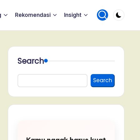
g
Rekomendasi
Insight
Search
Search
Kamu nggak harus kuat