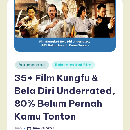
Posted
Rekomendasi
Rekomendasi Film
in
35+ Film Kungfu &
Bela Diri Underrated,
80% Belum Pernah
Kamu Tonton
Juno
June 26, 2026
Posted