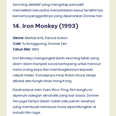
Seorang detektif yang mengidap penyakit
mematikan berusaha menuntaskan kasus terakhirnya
bersama penggantinya yang diperankan Donnie Yen.
14. Iron Monkey (1993)
Genre:
Martial Arts, Period Action
Cast:
Yu Rongguang, Donnie Yen
Tahun Rilis:
1993
Iron Monkey mengangkat kisah seorang tabib yang
diam-diam menjadi sosok bertopeng untuk mencuri
harta orang kaya dan membagikannya kepada
rakyat miskin. Konsepnya mirip Robin Hood, tetapi
dibalut aksi kungfu khas Hong Kong.
Disutradarai oleh Yuen Woo-Ping, film kungfu ini
dipenuhi adegan akrobatik yang luar biasa. Donnie
Yen juga tampil dalam salah satu peran awalnya
yang membuat namanya mulai diperhitungkan di
industri film laga.