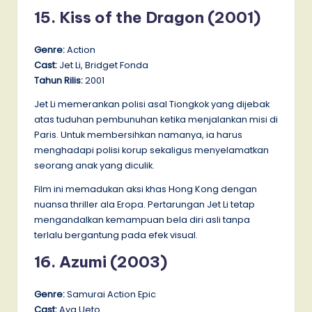
15. Kiss of the Dragon (2001)
Genre:
Action
Cast:
Jet Li, Bridget Fonda
Tahun Rilis:
2001
Jet Li memerankan polisi asal Tiongkok yang dijebak
atas tuduhan pembunuhan ketika menjalankan misi di
Paris. Untuk membersihkan namanya, ia harus
menghadapi polisi korup sekaligus menyelamatkan
seorang anak yang diculik.
Film ini memadukan aksi khas Hong Kong dengan
nuansa thriller ala Eropa. Pertarungan Jet Li tetap
mengandalkan kemampuan bela diri asli tanpa
terlalu bergantung pada efek visual.
16. Azumi (2003)
Genre:
Samurai Action Epic
Cast:
Aya Ueto