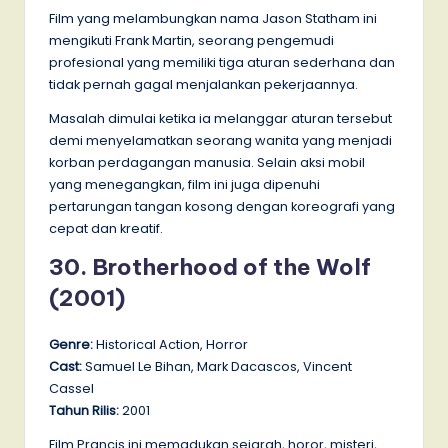
Film yang melambungkan nama Jason Statham ini
mengikuti Frank Martin, seorang pengemudi
profesional yang memiliki tiga aturan sederhana dan
tidak pernah gagal menjalankan pekerjaannya.
Masalah dimulai ketika ia melanggar aturan tersebut
demi menyelamatkan seorang wanita yang menjadi
korban perdagangan manusia. Selain aksi mobil
yang menegangkan, film ini juga dipenuhi
pertarungan tangan kosong dengan koreografi yang
cepat dan kreatif.
30. Brotherhood of the Wolf
(2001)
Genre:
Historical Action, Horror
Cast:
Samuel Le Bihan, Mark Dacascos, Vincent
Cassel
Tahun Rilis:
2001
Film Prancis ini memadukan sejarah, horor, misteri,