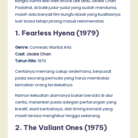
kungfu cuma diisi oleh Bruce Lee atau Jackie Chan.
Padahal, di balik judul-judul yang sudah mendunia,
masih ada banyak film kungfu klasik yang kualitasnya
luar biasa tetapi jarang masuk rekomendasi.
1. Fearless Hyena (1979)
Genre:
Comedic Martial Arts
Cast:
Jackie Chan
Tahun Rilis:
1979
Ceritanya memang cukup sederhana, berpusat
pada seorang pemuda yang harus membalas
kematian orang terdekatnya.
Namun kekuatan utamanya bukan berada di alur
cerita, melainkan pada adegan pertarungan yang
kreatif, stunt berbahaya, dan timing komedi yang
masih terasa menghibur hingga sekarang.
2. The Valiant Ones (1975)