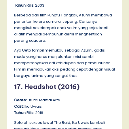
Tahun Rilis:
2003
Berbeda dari film kungfu Tiongkok, Azumi membawa
penonton ke era samurai Jepang. Ceritanya
mengikuti sekelompok anak yatim yang sejak kecil
dilatih menjadi pembunuh demi menghentikan
perang saudara.
Aya Ueto tampil memukau sebagai Azumi, gadis
muda yang harus menjalankan misi sambil
mempertanyakan arti kehidupan dan pembunuhan.
Film ini memadukan aksi pedang cepat dengan visual
bergaya anime yang sangat khas.
17. Headshot (2016)
Genre:
Brutal Martial Arts
Cast:
Iko Uwais
Tahun Rilis:
2016
Setelah sukses lewat The Raid, Iko Uwais kembali
menunjukkan kemampuan bertarungnya lewat