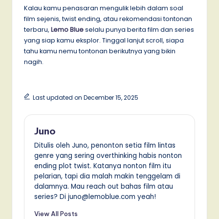
Kalau kamu penasaran mengulik lebih dalam soal
film sejenis, twist ending, atau rekomendasi tontonan
terbaru,
Lemo Blue
selalu punya berita film dan series
yang siap kamu eksplor. Tinggal lanjut scroll, siapa
tahu kamu nemu tontonan berikutnya yang bikin
nagih.
Last updated on December 15, 2025
Juno
Ditulis oleh Juno, penonton setia film lintas
genre yang sering overthinking habis nonton
ending plot twist. Katanya nonton film itu
pelarian, tapi dia malah makin tenggelam di
dalamnya. Mau reach out bahas film atau
series? Di juno@lemoblue.com yeah!
View All Posts