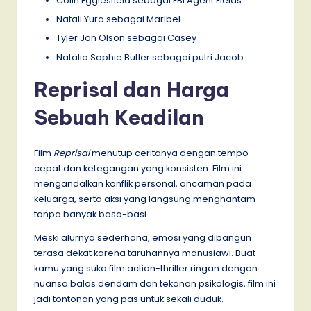
Colin Egglesfield sebagai FBI Agent Fields
Natali Yura sebagai Maribel
Tyler Jon Olson sebagai Casey
Natalia Sophie Butler sebagai putri Jacob
R
eprisal dan Harga
Sebuah Keadilan
Film
Reprisal
menutup ceritanya dengan tempo
cepat dan ketegangan yang konsisten. Film ini
mengandalkan konflik personal, ancaman pada
keluarga, serta aksi yang langsung menghantam
tanpa banyak basa-basi.
Meski alurnya sederhana, emosi yang dibangun
terasa dekat karena taruhannya manusiawi. Buat
kamu yang suka film action-thriller ringan dengan
nuansa balas dendam dan tekanan psikologis, film ini
jadi tontonan yang pas untuk sekali duduk.