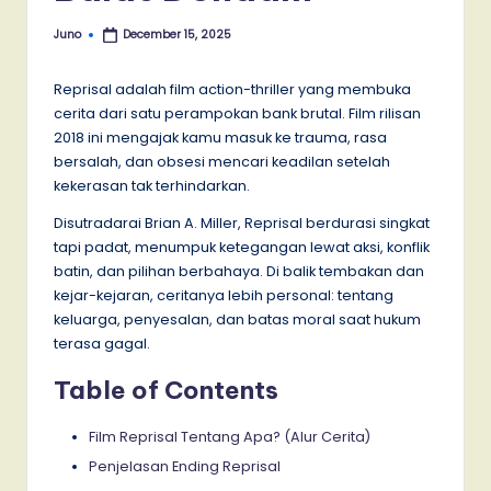
Juno
December 15, 2025
Posted
by
Reprisal adalah film action-thriller yang membuka
cerita dari satu perampokan bank brutal. Film rilisan
2018 ini mengajak kamu masuk ke trauma, rasa
bersalah, dan obsesi mencari keadilan setelah
kekerasan tak terhindarkan.
Disutradarai Brian A. Miller, Reprisal berdurasi singkat
tapi padat, menumpuk ketegangan lewat aksi, konflik
batin, dan pilihan berbahaya. Di balik tembakan dan
kejar-kejaran, ceritanya lebih personal: tentang
keluarga, penyesalan, dan batas moral saat hukum
terasa gagal.
Table of Contents
Film Reprisal Tentang Apa? (Alur Cerita)
Penjelasan Ending Reprisal