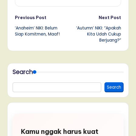
Post
Previous Post
Next Post
‘Anaheim’ NIKI: Belum
‘Autumn’ NIKI: “Apakah
navigation
Siap Komitmen, Maaf!
Kita Udah Cukup
Berjuang?”
Search
Search
Kamu nggak harus kuat