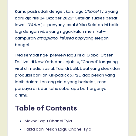
by
Kamu pasti udah denger, kan, lagu
Chanel
Tyla yang
baru aja rilis 24 Oktober 2025? Setelah sukses besar
lewat
“Water”
, si penyanyi asal Afrika Selatan ini balik
lagi dengan vibe yang nggak kalah memikat—
campuran
amapiano-infused pop
yang elegan
banget.
Tyla sempat nge-preview lagu ini di Global Citizen
Festival di New York, dan sejak itu, “Chanel” langsung
viral di media sosial. Tapi di balik beat yang sleek dan
produksi dari Ian Kirkpatrick & P2J, ada pesan yang
lebih dalam: tentang cinta yang berkelas, rasa
percaya diri, dan tahu seberapa berharganya
dirimu.
Table of Contents
Makna Lagu Chanel Tyla
Fakta dan Pesan Lagu Chanel Tyla