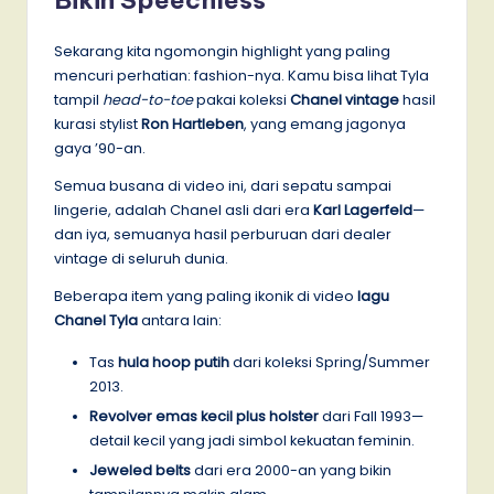
Bikin Speechless
Sekarang kita ngomongin highlight yang paling
mencuri perhatian: fashion-nya. Kamu bisa lihat Tyla
tampil
head-to-toe
pakai koleksi
Chanel vintage
hasil
kurasi stylist
Ron Hartleben
, yang emang jagonya
gaya ’90-an.
Semua busana di video ini, dari sepatu sampai
lingerie, adalah Chanel asli dari era
Karl Lagerfeld
—
dan iya, semuanya hasil perburuan dari dealer
vintage di seluruh dunia.
Beberapa item yang paling ikonik di video
lagu
Chanel Tyla
antara lain:
Tas
hula hoop putih
dari koleksi Spring/Summer
2013.
Revolver emas kecil plus holster
dari Fall 1993—
detail kecil yang jadi simbol kekuatan feminin.
Jeweled belts
dari era 2000-an yang bikin