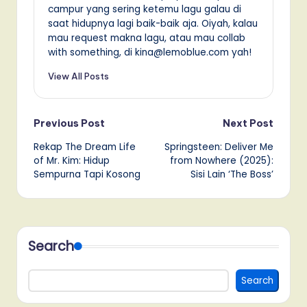
campur yang sering ketemu lagu galau di
saat hidupnya lagi baik-baik aja. Oiyah, kalau
mau request makna lagu, atau mau collab
with something, di kina@lemoblue.com yah!
View All Posts
Post
Previous Post
Next Post
Rekap The Dream Life
Springsteen: Deliver Me
navigation
of Mr. Kim: Hidup
from Nowhere (2025):
Sempurna Tapi Kosong
Sisi Lain ‘The Boss’
Search
Search