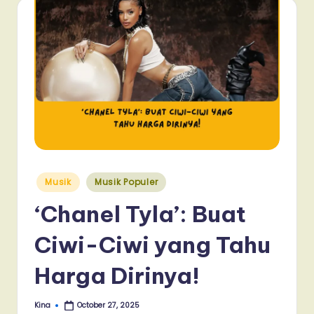
Posted
Musik
Musik Populer
in
‘Chanel Tyla’: Buat
Ciwi-Ciwi yang Tahu
Harga Dirinya!
Kina
October 27, 2025
Posted