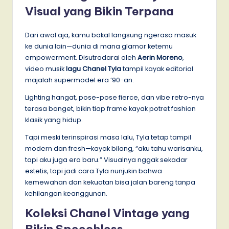
Visual yang Bikin Terpana
Dari awal aja, kamu bakal langsung ngerasa masuk
ke dunia lain—dunia di mana glamor ketemu
empowerment. Disutradarai oleh
Aerin Moreno
,
video musik
lagu Chanel Tyla
tampil kayak editorial
majalah supermodel era ’90-an.
Lighting hangat, pose-pose fierce, dan vibe retro-nya
terasa banget, bikin tiap frame kayak potret fashion
klasik yang hidup.
Tapi meski terinspirasi masa lalu, Tyla tetap tampil
modern dan fresh—kayak bilang, “aku tahu warisanku,
tapi aku juga era baru.” Visualnya nggak sekadar
estetis, tapi jadi cara Tyla nunjukin bahwa
kemewahan dan kekuatan bisa jalan bareng tanpa
kehilangan keanggunan.
Koleksi Chanel Vintage yang