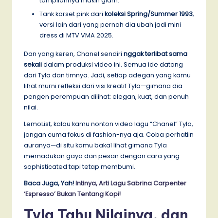
tampilannya makin glam.
Tank korset pink dari
koleksi Spring/Summer 1993
,
versi lain dari yang pernah dia ubah jadi mini
dress di MTV VMA 2025.
Dan yang keren, Chanel sendiri
nggak terlibat sama
sekali
dalam produksi video ini. Semua ide datang
dari Tyla dan timnya. Jadi, setiap adegan yang kamu
lihat murni refleksi dari visi kreatif Tyla—gimana dia
pengen perempuan dilihat: elegan, kuat, dan penuh
nilai.
LemoList, kalau kamu nonton video lagu “Chanel” Tyla,
jangan cuma fokus di fashion-nya aja. Coba perhatiin
auranya—di situ kamu bakal lihat gimana Tyla
memadukan gaya dan pesan dengan cara yang
sophisticated tapi tetap membumi.
Baca Juga, Yah!
Intinya, Arti Lagu Sabrina Carpenter
‘Espresso’ Bukan Tentang Kopi!
Tyla Tahu Nilainya, dan