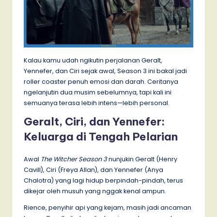
Kalau kamu udah ngikutin perjalanan Geralt,
Yennefer, dan Ciri sejak awal, Season 3 ini bakal jadi
roller coaster penuh emosi dan darah. Ceritanya
ngelanjutin dua musim sebelumnya, tapi kali ini
semuanya terasa lebih intens—lebih personal.
Geralt, Ciri, dan Yennefer:
Keluarga di Tengah Pelarian
Awal
The Witcher Season 3
nunjukin Geralt (Henry
Cavill), Ciri (Freya Allan), dan Yennefer (Anya
Chalotra) yang lagi hidup berpindah-pindah, terus
dikejar oleh musuh yang nggak kenal ampun.
Rience, penyihir api yang kejam, masih jadi ancaman