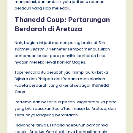
manipulasi, dan ambisi nyatu jadi satu adonan
beracun yang siap meledak.
Thanedd Coup: Pertarungan
Berdarah di Aretuza
Nah, bagian ini jadi momen paling brutal di
The
Witcher Season 3
. Yennefer sempat mengusulkan
pertemuan besar para penyihir, berharap bisa
nyatuin mereka lewat Konklaf Mages.
Tapi rencana itu berubah jadi mimpi buruk ketika
Dijkstra dan Philippa dari Redania menjalankan
kudeta berdarah yang dikenal sebagai
Thanedd
Coup
.
Pertempuran besar pun pecah. Vilgefortz buka portal
yang bikin pasukan Scoia’tael masuk ke Aretuza, dan
semuanya langsung berantakan.
Filavandrel tewas, Fringilla ngebunuh pamannya
sendiri, Artorius. Geralt akhirnya berhasil nemuin