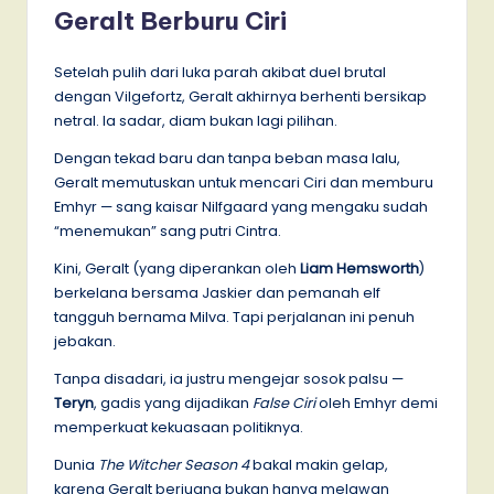
Geralt Berburu Ciri
Setelah pulih dari luka parah akibat duel brutal
dengan Vilgefortz, Geralt akhirnya berhenti bersikap
netral. Ia sadar, diam bukan lagi pilihan.
Dengan tekad baru dan tanpa beban masa lalu,
Geralt memutuskan untuk mencari Ciri dan memburu
Emhyr — sang kaisar Nilfgaard yang mengaku sudah
“menemukan” sang putri Cintra.
Kini, Geralt (yang diperankan oleh
Liam Hemsworth
)
berkelana bersama Jaskier dan pemanah elf
tangguh bernama Milva. Tapi perjalanan ini penuh
jebakan.
Tanpa disadari, ia justru mengejar sosok palsu —
Teryn
, gadis yang dijadikan
False Ciri
oleh Emhyr demi
memperkuat kekuasaan politiknya.
Dunia
The Witcher Season 4
bakal makin gelap,
karena Geralt berjuang bukan hanya melawan