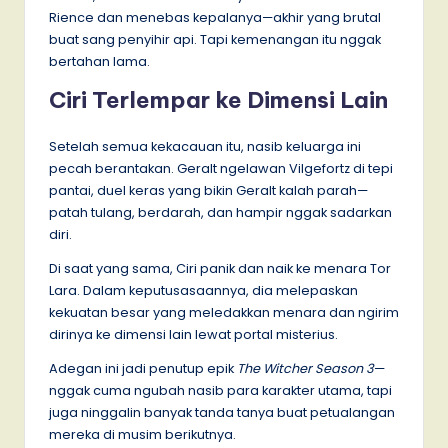
Rience dan menebas kepalanya—akhir yang brutal
buat sang penyihir api. Tapi kemenangan itu nggak
bertahan lama.
Ciri Terlempar ke Dimensi Lain
Setelah semua kekacauan itu, nasib keluarga ini
pecah berantakan. Geralt ngelawan Vilgefortz di tepi
pantai, duel keras yang bikin Geralt kalah parah—
patah tulang, berdarah, dan hampir nggak sadarkan
diri.
Di saat yang sama, Ciri panik dan naik ke menara Tor
Lara. Dalam keputusasaannya, dia melepaskan
kekuatan besar yang meledakkan menara dan ngirim
dirinya ke dimensi lain lewat portal misterius.
Adegan ini jadi penutup epik
The Witcher Season 3
—
nggak cuma ngubah nasib para karakter utama, tapi
juga ninggalin banyak tanda tanya buat petualangan
mereka di musim berikutnya.