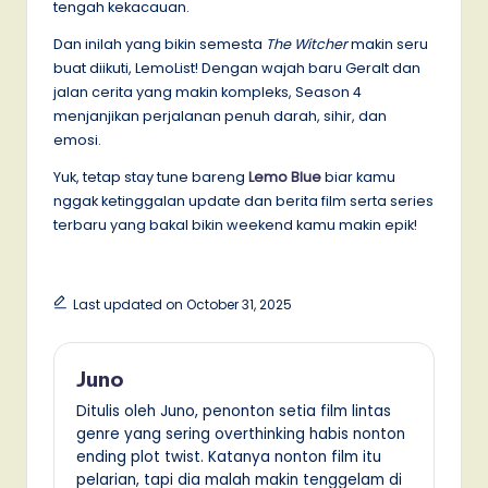
tengah kekacauan.
Dan inilah yang bikin semesta
The Witcher
makin seru
buat diikuti, LemoList! Dengan wajah baru Geralt dan
jalan cerita yang makin kompleks, Season 4
menjanjikan perjalanan penuh darah, sihir, dan
emosi.
Yuk, tetap stay tune bareng
Lemo Blue
biar kamu
nggak ketinggalan update dan berita film serta series
terbaru yang bakal bikin weekend kamu makin epik!
Last updated on October 31, 2025
Juno
Ditulis oleh Juno, penonton setia film lintas
genre yang sering overthinking habis nonton
ending plot twist. Katanya nonton film itu
pelarian, tapi dia malah makin tenggelam di