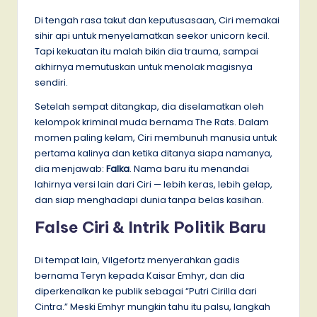
Di tengah rasa takut dan keputusasaan, Ciri memakai
sihir api untuk menyelamatkan seekor unicorn kecil.
Tapi kekuatan itu malah bikin dia trauma, sampai
akhirnya memutuskan untuk menolak magisnya
sendiri.
Setelah sempat ditangkap, dia diselamatkan oleh
kelompok kriminal muda bernama The Rats. Dalam
momen paling kelam, Ciri membunuh manusia untuk
pertama kalinya dan ketika ditanya siapa namanya,
dia menjawab:
Falka
. Nama baru itu menandai
lahirnya versi lain dari Ciri — lebih keras, lebih gelap,
dan siap menghadapi dunia tanpa belas kasihan.
False Ciri & Intrik Politik Baru
Di tempat lain, Vilgefortz menyerahkan gadis
bernama Teryn kepada Kaisar Emhyr, dan dia
diperkenalkan ke publik sebagai “Putri Cirilla dari
Cintra.” Meski Emhyr mungkin tahu itu palsu, langkah