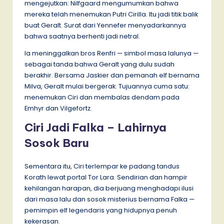
mengejutkan: Nilfgaard mengumumkan bahwa
mereka telah menemukan Putri Cirilla. Itu jadi titik balik
buat Geralt. Surat dari Yennefer menyadarkannya
bahwa saatnya berhenti jadi netral.
Ia meninggalkan bros Renfri — simbol masa lalunya —
sebagai tanda bahwa Geralt yang dulu sudah
berakhir. Bersama Jaskier dan pemanah elf bernama
Milva, Geralt mulai bergerak. Tujuannya cuma satu:
menemukan Ciri dan membalas dendam pada
Emhyr dan Vilgefortz.
Ciri Jadi Falka – Lahirnya
Sosok Baru
Sementara itu, Ciri terlempar ke padang tandus
Korath lewat portal Tor Lara. Sendirian dan hampir
kehilangan harapan, dia berjuang menghadapi ilusi
dari masa lalu dan sosok misterius bernama Falka —
pemimpin elf legendaris yang hidupnya penuh
kekerasan.