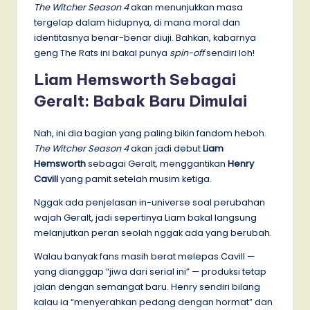
The Witcher Season 4
akan menunjukkan masa
tergelap dalam hidupnya, di mana moral dan
identitasnya benar-benar diuji. Bahkan, kabarnya
geng The Rats ini bakal punya
spin-off
sendiri loh!
Liam Hemsworth Sebagai
Geralt: Babak Baru Dimulai
Nah, ini dia bagian yang paling bikin fandom heboh.
The Witcher Season 4
akan jadi debut
Liam
Hemsworth
sebagai Geralt, menggantikan
Henry
Cavill
yang pamit setelah musim ketiga.
Nggak ada penjelasan in-universe soal perubahan
wajah Geralt, jadi sepertinya Liam bakal langsung
melanjutkan peran seolah nggak ada yang berubah.
Walau banyak fans masih berat melepas Cavill —
yang dianggap “jiwa dari serial ini” — produksi tetap
jalan dengan semangat baru. Henry sendiri bilang
kalau ia “menyerahkan pedang dengan hormat” dan