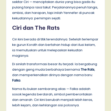
sekitar Ciri — menciptakan dunia yang bisa gadis itu
pulang tanpa rasa takut. Perjalanannya penuh tangis,
ambisi, dan harapan, tapi inilah Yennefer di puncak
kekuatannya: pemimpin sejati.
Ciri dan The Rats
Ciri kini berada di titik terendahnya. Setelah terlempar
ke gurun Korath dan bertahan hidup dari ilusi kelam,
ia memutuskan untuk melepaskan kekuatan
magisnya.
Di sinilah transformasi besar itu terjadi. Ia bergabung
dengan geng muda berbahaya bernama
The Rats
,
dan memperkenalkan dirinya dengan nama baru:
Falka
.
Nama itu bukan sembarang alias — Falka adalah
sosok legenda berdarah, simbol pemberontakan
dan amarah. Ciri kini berubah menjadi lebih keras,
lebih kejam, dan kehilangan sisi polosnya.