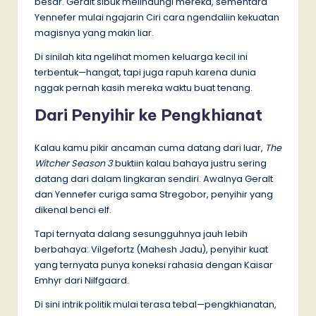
besar. Geralt sibuk melindungi mereka, sementara
Yennefer mulai ngajarin Ciri cara ngendaliin kekuatan
magisnya yang makin liar.
Di sinilah kita ngelihat momen keluarga kecil ini
terbentuk—hangat, tapi juga rapuh karena dunia
nggak pernah kasih mereka waktu buat tenang.
Dari Penyihir ke Pengkhianat
Kalau kamu pikir ancaman cuma datang dari luar,
The
Witcher Season 3
buktiin kalau bahaya justru sering
datang dari dalam lingkaran sendiri. Awalnya Geralt
dan Yennefer curiga sama Stregobor, penyihir yang
dikenal benci elf.
Tapi ternyata dalang sesungguhnya jauh lebih
berbahaya: Vilgefortz (Mahesh Jadu), penyihir kuat
yang ternyata punya koneksi rahasia dengan Kaisar
Emhyr dari Nilfgaard.
Di sini intrik politik mulai terasa tebal—pengkhianatan,