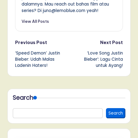
dalamnya. Mau reach out bahas film atau
series? Di juno@lemoblue.com yeah!
View All Posts
Post
Previous Post
Next Post
‘Speed Demon’ Justin
‘Love Song Justin
navigation
Bieber: Udah Malas
Bieber’: Lagu Cinta
Ladenin Haters!
untuk Ayang!
Search
Search