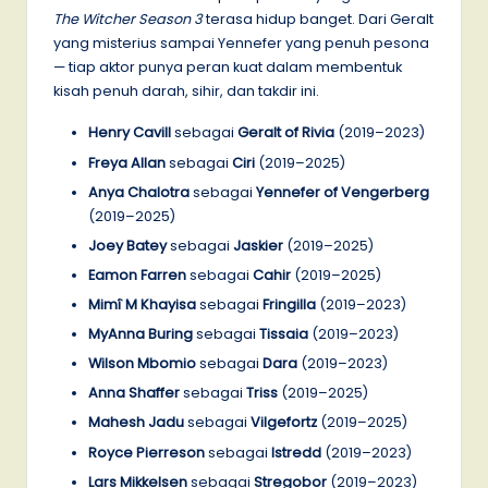
The Witcher Season 3
terasa hidup banget. Dari Geralt
yang misterius sampai Yennefer yang penuh pesona
— tiap aktor punya peran kuat dalam membentuk
kisah penuh darah, sihir, dan takdir ini.
Henry Cavill
sebagai
Geralt of Rivia
(2019–2023)
Freya Allan
sebagai
Ciri
(2019–2025)
Anya Chalotra
sebagai
Yennefer of Vengerberg
(2019–2025)
Joey Batey
sebagai
Jaskier
(2019–2025)
Eamon Farren
sebagai
Cahir
(2019–2025)
Mimî M Khayisa
sebagai
Fringilla
(2019–2023)
MyAnna Buring
sebagai
Tissaia
(2019–2023)
Wilson Mbomio
sebagai
Dara
(2019–2023)
Anna Shaffer
sebagai
Triss
(2019–2025)
Mahesh Jadu
sebagai
Vilgefortz
(2019–2025)
Royce Pierreson
sebagai
Istredd
(2019–2023)
Lars Mikkelsen
sebagai
Stregobor
(2019–2023)