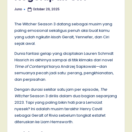
Juno
October 29, 2025
Posted
by
The Witcher Season 3 datang sebagai musim yang
paling emosional sekaligus penuh aksi buat kamu
yang udah ngikutin kisah Geralt, Yennefer, dan Ciri
sejak awal.
Dunia fantasi gelap yang diciptakan Lauren Schmidt
Hissrich ini akhirnya sampai di titik klimaks dari novel
Time of Contempt
karya Andrzej Sapkowski—dan
semuanya pecah jadi satu: perang, pengkhianatan,
dan perpisahan.
Dengan durasi sekitar satu jam per episode,
The
Witcher
Season 3 dirilis dalam dua bagian sepanjang
2023. Tapi yang paling bikin hati para LemoList
nyesek? Ini adalah musim terakhir Henry Cavill
sebagai Geralt of Rivia sebelum tongkat estafet
diteruskan ke Liam Hemsworth.