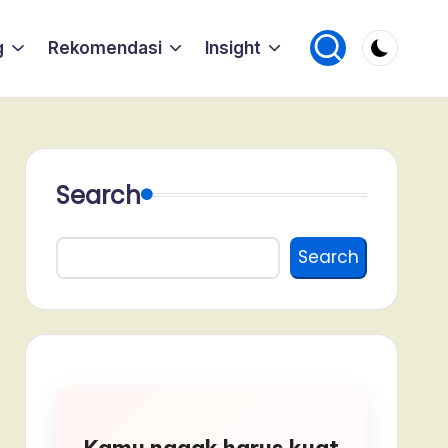
g
Rekomendasi
Insight
Search
Search
Kamu nggak harus kuat