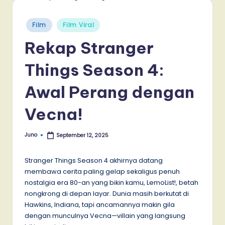
Posted
Film
Film Viral
in
Rekap Stranger
Things Season 4:
Awal Perang dengan
Vecna!
Juno
September 12, 2025
Posted
by
Stranger Things Season 4 akhirnya datang
membawa cerita paling gelap sekaligus penuh
nostalgia era 80-an yang bikin kamu, LemoList!, betah
nongkrong di depan layar. Dunia masih berkutat di
Hawkins, Indiana, tapi ancamannya makin gila
dengan munculnya Vecna—villain yang langsung