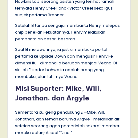
Hawkins Lab: seorang asisten yang terlihat ramah
ternyata Henry Creel, anak Victor Creel sekaligus
subjek pertama Brenner.
Setelah El tanpa sengaja membantu Henry melepas
chip penekan kekuatannya, Henry melakukan
pembantaian besar-besaran.
Saat El melawannya, ia justru membuka portal
pertama ke Upside Down dan mengusir Henry ke
dimensi itu—di mana ia berubah menjadi Vecna. Di
sinilah El sadar bahwa ia adalah orang yang
membuka jalan lahirnya Vecna.
Misi Suporter: Mike, Will,
Jonathan, dan Argyle
Sementara itu, geng pendukung El—Mike, Will,
Jonathan, dan teman barunya Argyle—melarikan diri
setelah seorang agen pemerintah sekarat memberi
mereka petunjuk soal “Nina.”