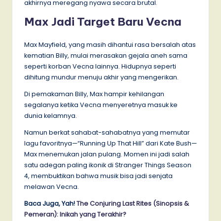
akhirnya meregang nyawa secara brutal.
Max Jadi Target Baru Vecna
Max Mayfield, yang masih dihantui rasa bersalah atas
kematian Billy, mulai merasakan gejala aneh sama
seperti korban Vecna lainnya. Hidupnya seperti
dihitung mundur menuju akhir yang mengerikan.
Di pemakaman Billy, Max hampir kehilangan
segalanya ketika Vecna menyeretnya masuk ke
dunia kelamnya.
Namun berkat sahabat-sahabatnya yang memutar
lagu favoritnya—“Running Up That Hill” dari Kate Bush—
Max menemukan jalan pulang. Momen ini jadi salah
satu adegan paling ikonik di Stranger Things Season
4, membuktikan bahwa musik bisa jadi senjata
melawan Vecna.
Baca Juga, Yah!
The Conjuring Last Rites (Sinopsis &
Pemeran): Inikah yang Terakhir?