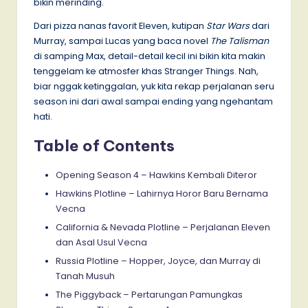
bikin merinding.
Dari pizza nanas favorit Eleven, kutipan
Star Wars
dari
Murray, sampai Lucas yang baca novel
The Talisman
di samping Max, detail-detail kecil ini bikin kita makin
tenggelam ke atmosfer khas Stranger Things. Nah,
biar nggak ketinggalan, yuk kita rekap perjalanan seru
season ini dari awal sampai ending yang ngehantam
hati.
Table of Contents
Opening Season 4 – Hawkins Kembali Diteror
Hawkins Plotline – Lahirnya Horor Baru Bernama
Vecna
California & Nevada Plotline – Perjalanan Eleven
dan Asal Usul Vecna
Russia Plotline – Hopper, Joyce, dan Murray di
Tanah Musuh
The Piggyback – Pertarungan Pamungkas