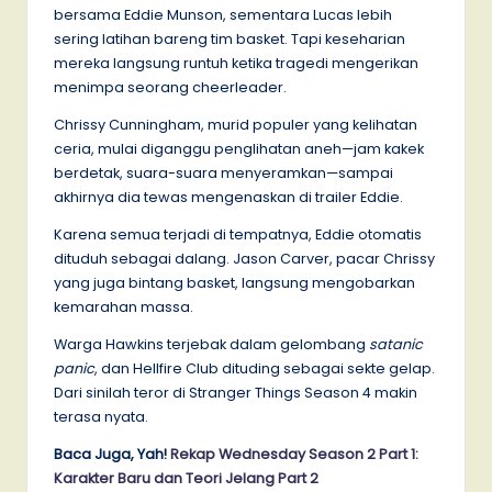
bersama Eddie Munson, sementara Lucas lebih
sering latihan bareng tim basket. Tapi keseharian
mereka langsung runtuh ketika tragedi mengerikan
menimpa seorang cheerleader.
Chrissy Cunningham, murid populer yang kelihatan
ceria, mulai diganggu penglihatan aneh—jam kakek
berdetak, suara-suara menyeramkan—sampai
akhirnya dia tewas mengenaskan di trailer Eddie.
Karena semua terjadi di tempatnya, Eddie otomatis
dituduh sebagai dalang. Jason Carver, pacar Chrissy
yang juga bintang basket, langsung mengobarkan
kemarahan massa.
Warga Hawkins terjebak dalam gelombang
satanic
panic
, dan Hellfire Club dituding sebagai sekte gelap.
Dari sinilah teror di Stranger Things Season 4 makin
terasa nyata.
Baca Juga, Yah!
Rekap Wednesday Season 2 Part 1:
Karakter Baru dan Teori Jelang Part 2