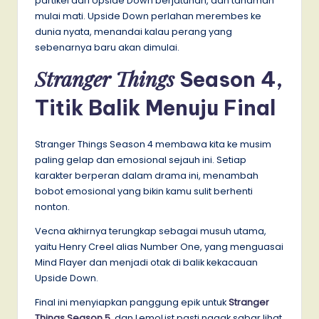
partikel dari Upside Down berjatuhan, dan tanaman
mulai mati. Upside Down perlahan merembes ke
dunia nyata, menandai kalau perang yang
sebenarnya baru akan dimulai.
Stranger Things
Season 4,
Titik Balik Menuju Final
Stranger Things Season 4 membawa kita ke musim
paling gelap dan emosional sejauh ini. Setiap
karakter berperan dalam drama ini, menambah
bobot emosional yang bikin kamu sulit berhenti
nonton.
Vecna akhirnya terungkap sebagai musuh utama,
yaitu Henry Creel alias Number One, yang menguasai
Mind Flayer dan menjadi otak di balik kekacauan
Upside Down.
Final ini menyiapkan panggung epik untuk
Stranger
Things Season 5
, dan LemoList pasti nggak sabar lihat