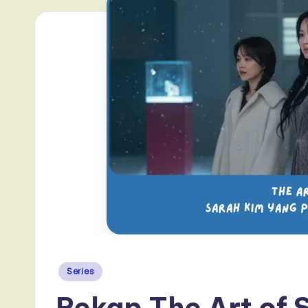
Posted
Series
in
Rekap The Art of 