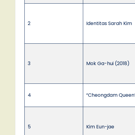
2
Identitas Sarah Kim
3
Mok Ga-hui (2018)
4
“Cheongdam Queen
5
Kim Eun-jae