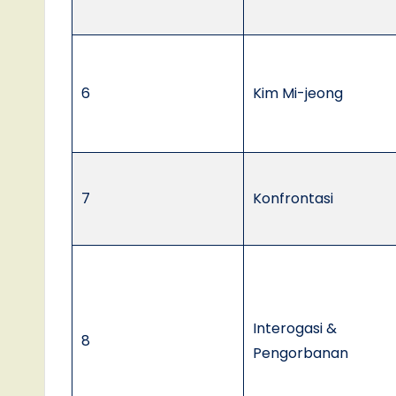
6
Kim Mi-jeong
7
Konfrontasi
Interogasi &
8
Pengorbanan