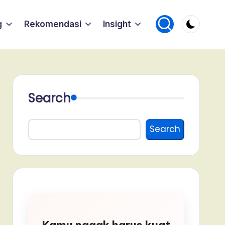
g
Rekomendasi
Insight
Search
Search
Kamu nggak harus kuat