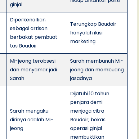
hidup di kantor polisi
ginjal
Diperkenalkan
Terungkap Boudoir
sebagai artisan
hanyalah ilusi
berbakat pembuat
marketing
tas Boudoir
Mi-jeong terobsesi
Sarah membunuh Mi-
dan menyamar jadi
jeong dan membuang
Sarah
jasadnya
Dijatuhi 10 tahun
penjara demi
Sarah mengaku
menjaga citra
dirinya adalah Mi-
Boudoir; bekas
jeong
operasi ginjal
membuktikan