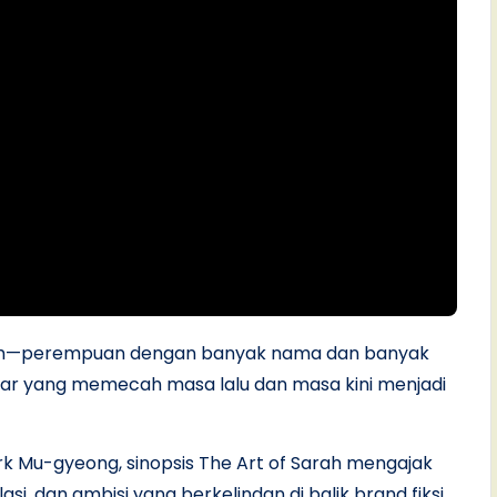
h Kim—perempuan dengan banyak nama dan banyak
near yang memecah masa lalu dan masa kini menjadi
k Mu-gyeong, sinopsis The Art of Sarah mengajak
si, dan ambisi yang berkelindan di balik brand fiksi