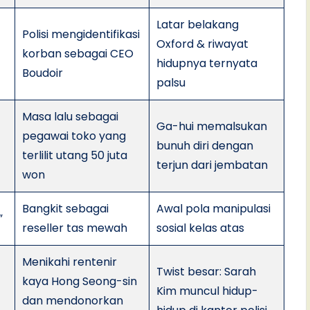
Latar belakang
Polisi mengidentifikasi
Oxford & riwayat
korban sebagai CEO
hidupnya ternyata
Boudoir
palsu
Masa lalu sebagai
Ga-hui memalsukan
pegawai toko yang
bunuh diri dengan
terlilit utang 50 juta
terjun dari jembatan
won
Bangkit sebagai
Awal pola manipulasi
”
reseller tas mewah
sosial kelas atas
Menikahi rentenir
Twist besar: Sarah
kaya Hong Seong-sin
Kim muncul hidup-
dan mendonorkan