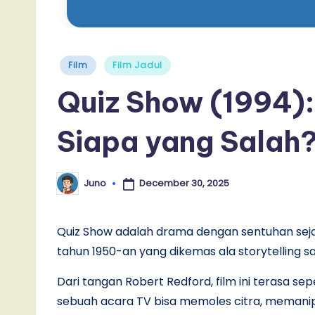
Posted
Film
Film Jadul
in
Quiz Show (1994)
Siapa yang Salah
December 30, 2025
Juno
Posted
by
Quiz Show adalah drama dengan sentuhan sejara
tahun 1950-an yang dikemas ala storytelling sa
Dari tangan Robert Redford, film ini terasa s
sebuah acara TV bisa memoles citra, memani