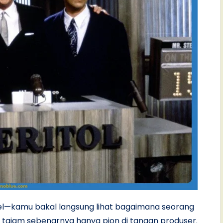
el—kamu bakal langsung lihat bagaimana seorang
r tajam sebenarnya hanya pion di tangan produser.