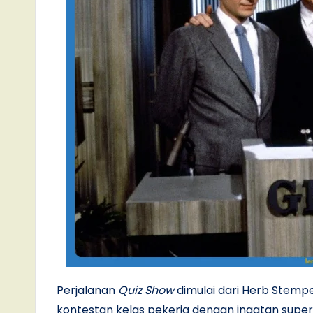
Perjalanan
Quiz Show
dimulai dari Herb Stemp
kontestan kelas pekerja dengan ingatan supe