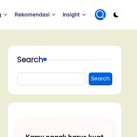
g
Rekomendasi
Insight
Search
Search
Kamu nggak harus kuat