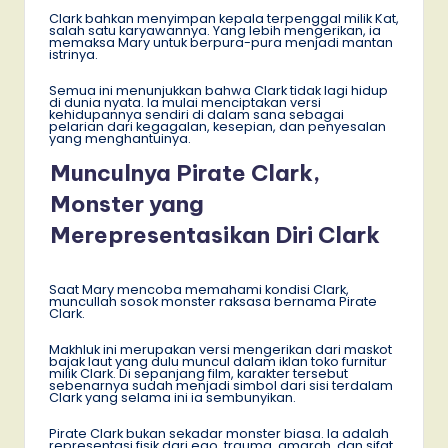
Clark bahkan menyimpan kepala terpenggal milik Kat,
salah satu karyawannya. Yang lebih mengerikan, ia
memaksa Mary untuk berpura-pura menjadi mantan
istrinya.
Semua ini menunjukkan bahwa Clark tidak lagi hidup
di dunia nyata. Ia mulai menciptakan versi
kehidupannya sendiri di dalam sana sebagai
pelarian dari kegagalan, kesepian, dan penyesalan
yang menghantuinya.
Munculnya Pirate Clark,
Monster yang
Merepresentasikan Diri Clark
Saat Mary mencoba memahami kondisi Clark,
muncullah sosok monster raksasa bernama Pirate
Clark.
Makhluk ini merupakan versi mengerikan dari maskot
bajak laut yang dulu muncul dalam iklan toko furnitur
milik Clark. Di sepanjang film, karakter tersebut
sebenarnya sudah menjadi simbol dari sisi terdalam
Clark yang selama ini ia sembunyikan.
Pirate Clark bukan sekadar monster biasa. Ia adalah
representasi fisik dari ego, trauma, amarah, dan sifat