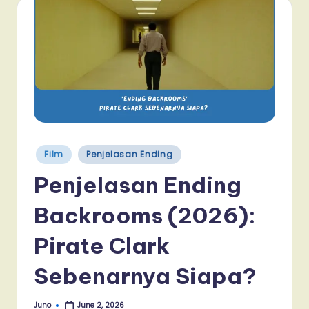
Posted
Film
Penjelasan Ending
in
Penjelasan Ending
Backrooms (2026):
Pirate Clark
Sebenarnya Siapa?
Juno
June 2, 2026
Posted