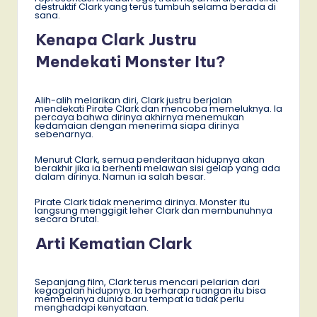
destruktif Clark yang terus tumbuh selama berada di
sana.
Kenapa Clark Justru
Mendekati Monster Itu?
Alih-alih melarikan diri, Clark justru berjalan
mendekati Pirate Clark dan mencoba memeluknya. Ia
percaya bahwa dirinya akhirnya menemukan
kedamaian dengan menerima siapa dirinya
sebenarnya.
Menurut Clark, semua penderitaan hidupnya akan
berakhir jika ia berhenti melawan sisi gelap yang ada
dalam dirinya. Namun ia salah besar.
Pirate Clark tidak menerima dirinya. Monster itu
langsung menggigit leher Clark dan membunuhnya
secara brutal.
Arti Kematian Clark
Sepanjang film, Clark terus mencari pelarian dari
kegagalan hidupnya. Ia berharap ruangan itu bisa
memberinya dunia baru tempat ia tidak perlu
menghadapi kenyataan.