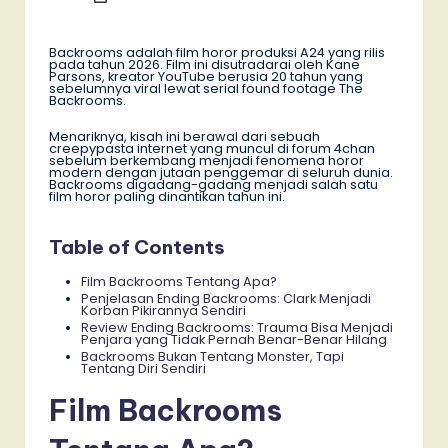
by
Backrooms adalah film horor produksi A24 yang rilis
pada tahun 2026. Film ini disutradarai oleh Kane
Parsons, kreator YouTube berusia 20 tahun yang
sebelumnya viral lewat serial found footage The
Backrooms.
Menariknya, kisah ini berawal dari sebuah
creepypasta internet yang muncul di forum 4chan
sebelum berkembang menjadi fenomena horor
modern dengan jutaan penggemar di seluruh dunia.
Backrooms digadang-gadang menjadi salah satu
film horor paling dinantikan tahun ini.
Table of Contents
Film Backrooms Tentang Apa?
Penjelasan Ending Backrooms: Clark Menjadi
Korban Pikirannya Sendiri
Review Ending Backrooms: Trauma Bisa Menjadi
Penjara yang Tidak Pernah Benar-Benar Hilang
Backrooms Bukan Tentang Monster, Tapi
Tentang Diri Sendiri
Film Backrooms