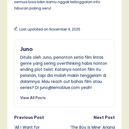
semua bisa bikin kamu nggak ketinggalan info
hiburan paling seru!
Last updated on November 4, 2025
Juno
Ditulis oleh Juno, penonton setia film lintas
genre yang sering overthinking habis nonton
ending plot twist. Katanya nonton film itu
pelarian, tapi dia malah makin tenggelam di
dalamnya. Mau reach out bahas film atau
series? Di juno@lemoblue.com yeah!
View All Posts
Post
Previous Post
Next Post
‘All I Want for
‘The Boy Is Mine’ Ariana