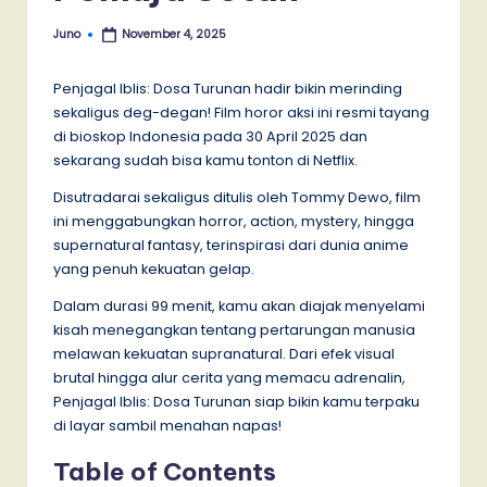
Juno
November 4, 2025
Posted
by
Penjagal Iblis: Dosa Turunan hadir bikin merinding
sekaligus deg-degan! Film horor aksi ini resmi tayang
di bioskop Indonesia pada 30 April 2025 dan
sekarang sudah bisa kamu tonton di Netflix.
Disutradarai sekaligus ditulis oleh Tommy Dewo, film
ini menggabungkan horror, action, mystery, hingga
supernatural fantasy, terinspirasi dari dunia anime
yang penuh kekuatan gelap.
Dalam durasi 99 menit, kamu akan diajak menyelami
kisah menegangkan tentang pertarungan manusia
melawan kekuatan supranatural. Dari efek visual
brutal hingga alur cerita yang memacu adrenalin,
Penjagal Iblis: Dosa Turunan siap bikin kamu terpaku
di layar sambil menahan napas!
Table of Contents