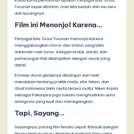
Kalau kamu penasaran apakah Penjagal Iblis: Dosa
Turunan layak ditonton, mari kita bedah dari sisi seru
dan kurangnya.
Film ini Menonjol Karena…
Penjagal Iblis: Dosa Turunan menonjol karena
menggabungkan horror dan action yang bikin
adrenalin naik-turun. Adegan brutal, darah, dan
pertarungan fisik ditampilkan dengan visual yang
detail.
Konsep dunia gelapnya dibangun dari riset
mendalam tentang praktik mistis, sihir hitam, dan
ritual Indonesia, bikin cerita terasa nyata. Niken Anjani
sebagai Pakunjara juga sukses menghadirkan aura
antagonis yang kuat dan menegangkan.
Tapi, Sayang…
Sayangnya, pacing film terlalu cepat. Banyak adegan
terasa terburu-buru, termasuk motivasi Daru yang