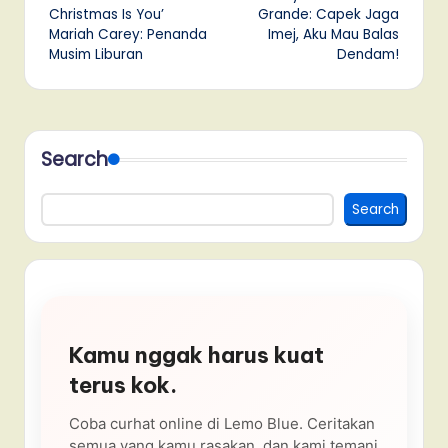
navigation
Christmas Is You’
Grande: Capek Jaga
Mariah Carey: Penanda
Imej, Aku Mau Balas
Musim Liburan
Dendam!
Search
Search
Kamu nggak harus kuat
terus kok.
Coba curhat online di Lemo Blue. Ceritakan
semua yang kamu rasakan, dan kami temani