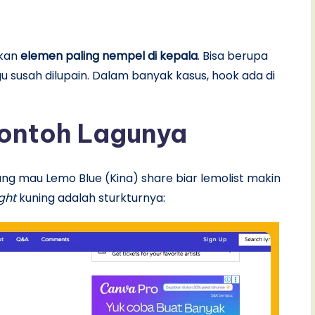
nkan
elemen paling nempel di kepala
. Bisa berupa
agu susah dilupain. Dalam banyak kasus, hook ada di
Contoh Lagunya
yang mau Lemo Blue (Kina) share biar lemolist makin
ght
kuning adalah sturkturnya: