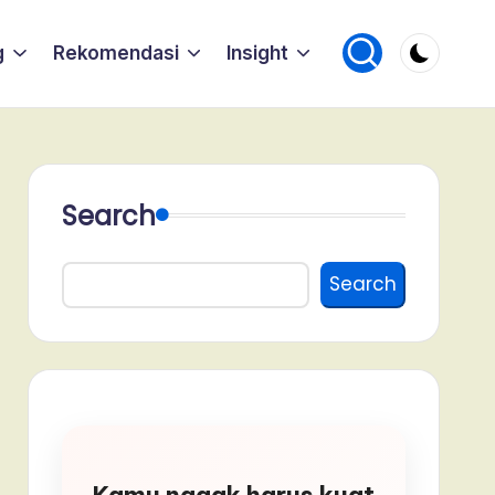
g
Rekomendasi
Insight
Search
Search
Kamu nggak harus kuat