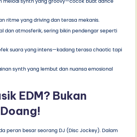
an melodi synth yang groovy—cocok buat dance
ngan ritme yang driving dan terasa mekanis.
l dan atmosferik, sering bikin pendengar seperti
 efek suara yang intens—kadang terasa chaotic tapi
ainan synth yang lembut dan nuansa emosional
sik EDM? Bukan
 Doang!
ada peran besar seorang DJ (Disc Jockey). Dalam