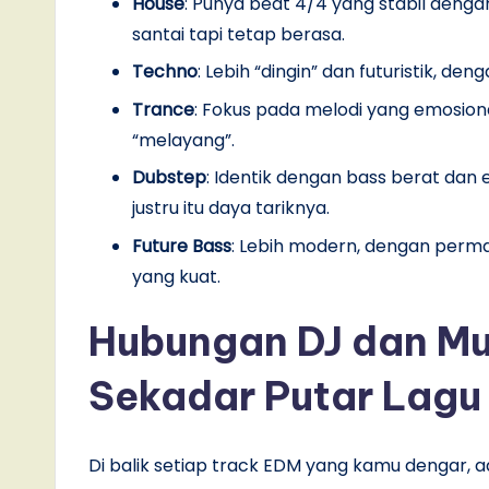
House
: Punya beat 4/4 yang stabil deng
santai tapi tetap berasa.
Techno
: Lebih “dingin” dan futuristik, de
Trance
: Fokus pada melodi yang emosiona
“melayang”.
Dubstep
: Identik dengan bass berat dan
justru itu daya tariknya.
Future Bass
: Lebih modern, dengan perm
yang kuat.
Hubungan DJ dan Mu
Sekadar Putar Lagu
Di balik setiap track EDM yang kamu dengar, 