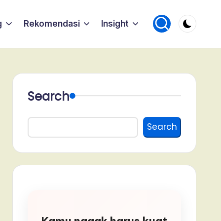
g
Rekomendasi
Insight
Search
Search
Kamu nggak harus kuat