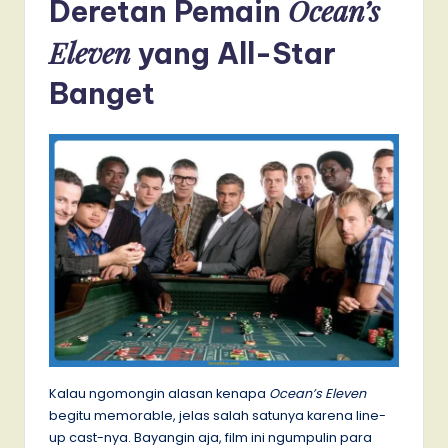
Ocean’s
Deretan Pemain
Eleven
yang All-Star
Banget
Kalau ngomongin alasan kenapa
Ocean’s Eleven
begitu memorable, jelas salah satunya karena line-
up cast-nya. Bayangin aja, film ini ngumpulin para