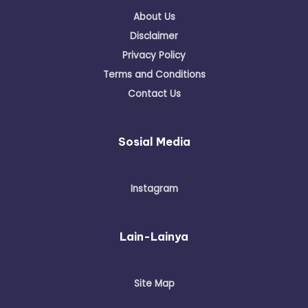
About Us
Disclaimer
Privacy Policy
Terms and Conditions
Contact Us
Sosial Media
Instagram
Lain-Lainya
Site Map