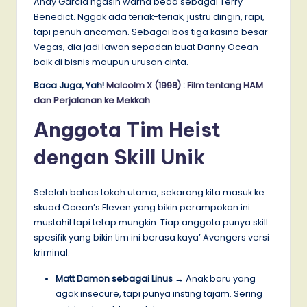
Andy Garcia ngasih warna beda sebagai Terry
Benedict. Nggak ada teriak-teriak, justru dingin, rapi,
tapi penuh ancaman. Sebagai bos tiga kasino besar
Vegas, dia jadi lawan sepadan buat Danny Ocean—
baik di bisnis maupun urusan cinta.
Baca Juga, Yah!
Malcolm X (1998) : Film tentang HAM
dan Perjalanan ke Mekkah
Anggota Tim Heist
dengan Skill Unik
Setelah bahas tokoh utama, sekarang kita masuk ke
skuad Ocean’s Eleven yang bikin perampokan ini
mustahil tapi tetap mungkin. Tiap anggota punya skill
spesifik yang bikin tim ini berasa kaya’ Avengers versi
kriminal.
Matt Damon sebagai Linus
→ Anak baru yang
agak insecure, tapi punya insting tajam. Sering