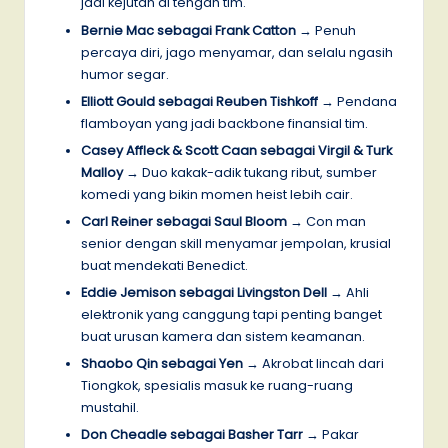
jadi kejutan di tengah tim.
Bernie Mac sebagai Frank Catton
→ Penuh
percaya diri, jago menyamar, dan selalu ngasih
humor segar.
Elliott Gould sebagai Reuben Tishkoff
→ Pendana
flamboyan yang jadi backbone finansial tim.
Casey Affleck & Scott Caan sebagai Virgil & Turk
Malloy
→ Duo kakak-adik tukang ribut, sumber
komedi yang bikin momen heist lebih cair.
Carl Reiner sebagai Saul Bloom
→ Con man
senior dengan skill menyamar jempolan, krusial
buat mendekati Benedict.
Eddie Jemison sebagai Livingston Dell
→ Ahli
elektronik yang canggung tapi penting banget
buat urusan kamera dan sistem keamanan.
Shaobo Qin sebagai Yen
→ Akrobat lincah dari
Tiongkok, spesialis masuk ke ruang-ruang
mustahil.
Don Cheadle sebagai Basher Tarr
→ Pakar