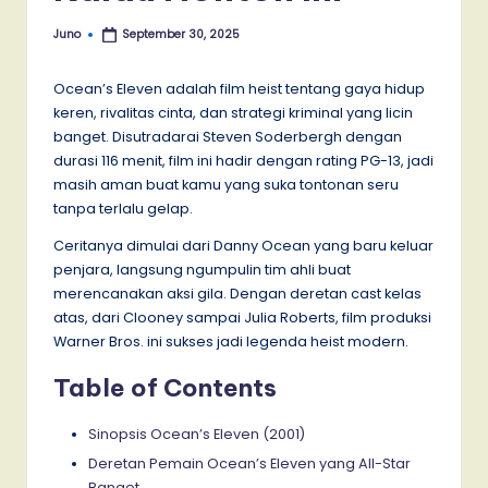
Juno
September 30, 2025
Posted
by
Ocean’s Eleven adalah film heist tentang gaya hidup
keren, rivalitas cinta, dan strategi kriminal yang licin
banget. Disutradarai Steven Soderbergh dengan
durasi 116 menit, film ini hadir dengan rating PG-13, jadi
masih aman buat kamu yang suka tontonan seru
tanpa terlalu gelap.
Ceritanya dimulai dari Danny Ocean yang baru keluar
penjara, langsung ngumpulin tim ahli buat
merencanakan aksi gila. Dengan deretan cast kelas
atas, dari Clooney sampai Julia Roberts, film produksi
Warner Bros. ini sukses jadi legenda heist modern.
Table of Contents
Sinopsis Ocean’s Eleven (2001)
Deretan Pemain Ocean’s Eleven yang All-Star
Banget