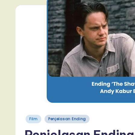
Posted
Film
Penjelasan Ending
in
Penjelasan Endin