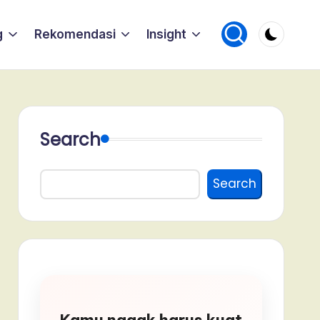
g
Rekomendasi
Insight
Search
Search
Kamu nggak harus kuat