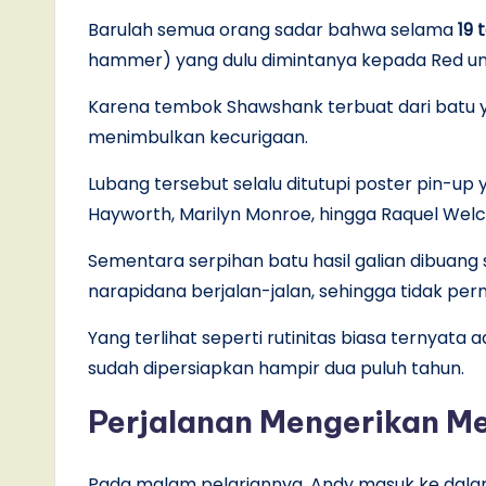
Barulah semua orang sadar bahwa selama
19 
hammer) yang dulu dimintanya kepada Red untuk
Karena tembok Shawshank terbuat dari batu y
menimbulkan kecurigaan.
Lubang tersebut selalu ditutupi poster pin-up y
Hayworth, Marilyn Monroe, hingga Raquel Welc
Sementara serpihan batu hasil galian dibuang 
narapidana berjalan-jalan, sehingga tidak per
Yang terlihat seperti rutinitas biasa ternyata
sudah dipersiapkan hampir dua puluh tahun.
Perjalanan Mengerikan M
Pada malam pelariannya, Andy masuk ke dala