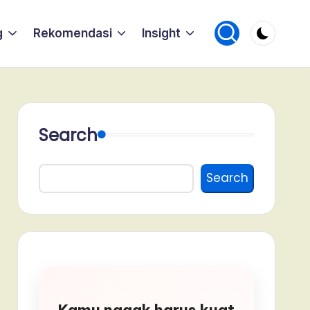
g
Rekomendasi
Insight
Search
Search
Kamu nggak harus kuat