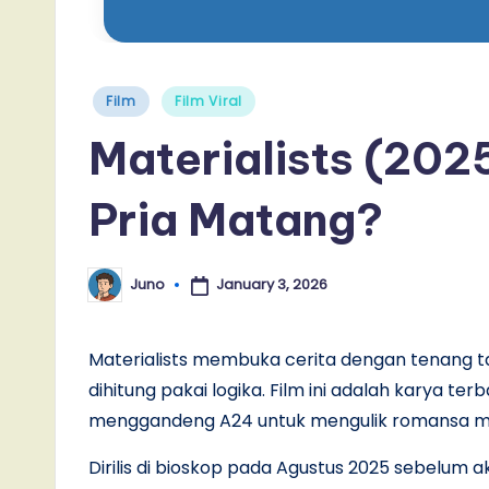
Posted
Film
Film Viral
in
Materialists (2025
Pria Matang?
January 3, 2026
Juno
Posted
by
Materialists membuka cerita dengan tenang ta
dihitung pakai logika. Film ini adalah karya te
menggandeng A24 untuk mengulik romansa moder
Dirilis di bioskop pada Agustus 2025 sebelum a