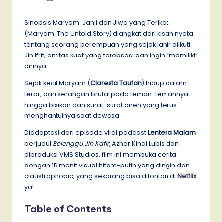
by
Sinopsis Maryam: Janji dan Jiwa yang Terikat
(Maryam: The Untold Story​​) diangkat dari kisah nyata
tentang seorang perempuan yang sejak lahir diikuti
Jin Ifrit, entitas kuat yang terobsesi dan ingin “memiliki”
dirinya.
Sejak kecil Maryam (
Claresta Taufan
) hidup dalam
teror, dari serangan brutal pada teman-temannya
hingga bisikan dan surat-surat aneh yang terus
menghantuinya saat dewasa.
Diadaptasi dari episode viral podcast
Lentera Malam
berjudul
Belenggu Jin Kafir
, Azhar Kinoi Lubis dan
diproduksi VMS Studios, film ini membuka cerita
dengan 15 menit visual hitam-putih yang dingin dan
claustrophobic, yang sekarang bisa ditonton di
Netflix
ya!
Table of Contents