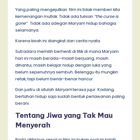
Yang paling mengejutkan: film ini tidak memberi kita
kemenangan mutlak. Tidak ada tulisan
“the curse is
gone”
. Tidak ada adegan Maryam hidup bahagia
selamanya.
Karena kisah ini diangkat dari cerita nyata.
Sutradara memilih berhenti di titik di mana Maryam
hari ini masih berada—masih berjuang, masih
dihantui, masih belajar hidup dengan luka yang
belum sepenuhnya sembuh. Belenggu itu mungkin
retak, tapi belum benar-benar hancur.
Dan justru di situlah
Maryam
terasa jujur. Kadang,
bertahan hidup saja sudah bentuk perlawanan paling
berani.
Tentang Jiwa yang Tak Mau
Menyerah
Pada akhirnya, resolusi film ini bukan soal jin kalah