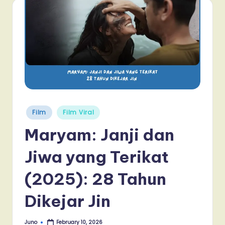
Posted
Film
Film Viral
in
Maryam: Janji dan
Jiwa yang Terikat
(2025): 28 Tahun
Dikejar Jin
Juno
February 10, 2026
Posted