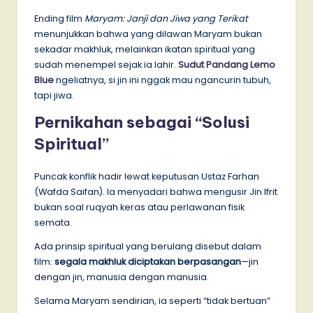
Ending film
Maryam: Janji dan Jiwa yang Terikat
menunjukkan bahwa yang dilawan Maryam bukan
sekadar makhluk, melainkan ikatan spiritual yang
sudah menempel sejak ia lahir.
Sudut Pandang Lemo
Blue
ngeliatnya, si jin ini nggak mau ngancurin tubuh,
tapi jiwa.
Pernikahan sebagai “Solusi
Spiritual”
Puncak konflik hadir lewat keputusan Ustaz Farhan
(Wafda Saifan). Ia menyadari bahwa mengusir Jin Ifrit
bukan soal ruqyah keras atau perlawanan fisik
semata.
Ada prinsip spiritual yang berulang disebut dalam
film:
segala makhluk diciptakan berpasangan
—jin
dengan jin, manusia dengan manusia.
Selama Maryam sendirian, ia seperti “tidak bertuan”