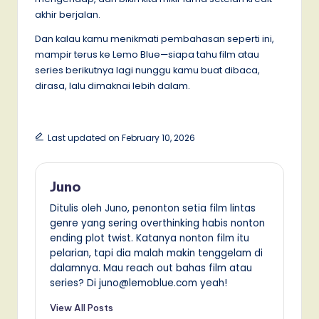
akhir berjalan.
Dan kalau kamu menikmati pembahasan seperti ini,
mampir terus ke Lemo Blue—siapa tahu film atau
series berikutnya lagi nunggu kamu buat dibaca,
dirasa, lalu dimaknai lebih dalam.
Last updated on February 10, 2026
Juno
Ditulis oleh Juno, penonton setia film lintas
genre yang sering overthinking habis nonton
ending plot twist. Katanya nonton film itu
pelarian, tapi dia malah makin tenggelam di
dalamnya. Mau reach out bahas film atau
series? Di juno@lemoblue.com yeah!
View All Posts