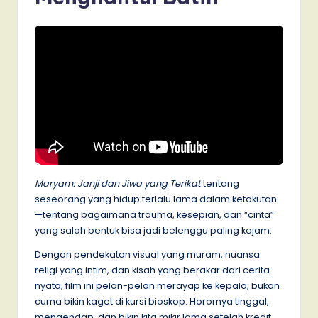
Maryam: Janji dan Jiwa yang Terikat
tentang
seseorang yang hidup terlalu lama dalam ketakutan
—tentang bagaimana trauma, kesepian, dan “cinta”
yang salah bentuk bisa jadi belenggu paling kejam.
Dengan pendekatan visual yang muram, nuansa
religi yang intim, dan kisah yang berakar dari cerita
nyata, film ini pelan-pelan merayap ke kepala, bukan
cuma bikin kaget di kursi bioskop. Horornya tinggal,
mengendap, dan bikin kita mikir lama setelah kredit