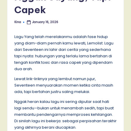
Capek
Kina
January 16, 2026
Posted
by
Lagu Yang telah merelakanmu adalah fase hidup
yang diam-diam pernah kamu lewati, Lemolist. Lagu
dari Seventeen ini lahir dari cerita yang sederhana
tapi nyata: hubungan yang terlalu lama bertahan di
tengah konflik toxic dan rasa capek yang dipendam
dua arah.
Lewat lirik-liriknya yang lembut namun jujur,
Seventeen menyuarakan momen ketika cinta masih
ada, tapi bertahan justru saling melukai.
Nggak heran kalau lagu ini sering diputar saat hati
lagi sendu—bukan untuk menambah sedih, tapi buat
membantu pendengarnya memproses kehilangan.
Di sinilah lagu ini bekerja: sebagai perpisahan terakhir
yang akhirnya berani diucapkan.