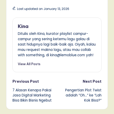
Last updated on January 13, 2026
Kina
Ditulis oleh Kina, kurator playlist campur-
campur yang sering ketemu lagu galau di
saat hidupnya lagi baik-baik aja. Oiyah, kalau
mau request makna lagu, atau mau collab
with something, di kina@lemoblue.com yah!
View All Posts
Post
Previous Post
Next Post
7 Alasan Kenapa Pakai
Pengertian Plot Twist
navigation
Jasa Digital Marketing
adalah “Oh…” ke “Lah
Bisa Bikin Bisnis Ngebut
Kok Bisa?”