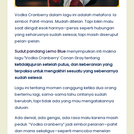
Vodka Cranberry dalam lagu ini adalah metafora. Ia
simbol. Pahit-manis. Mudah ditelan. Tapi bikin malu
saat diingat esok harinya—persis seperti hubungan
yang seharusnya sudah selesai, tapi masih diseruput
pelan-pelan.
Sudut pandang Lemo Blue
menyimpulkan inti makna
lagu
‘
Vodka Cranberry’ Conan Gray tentang
ketidakjujuran setelah putus, dan keberanian yang
terpaksa untuk mengakhiri sesuatu yang sebenarnya
sudah selesai
.
Lagu ini tentang momen canggung ketika dua orang
bertemu lagi, sama-sama tahu cintanya sudah
berubah, tapi tidak ada yang mau mengatakannya
duluan.
Ada denial, ada gengsi, ada rasa malu karena masih
peduli. “Vodka cranberry” jadi simbol pelarian—pahit
dan manis sekaligus—seperti mencoba menelan