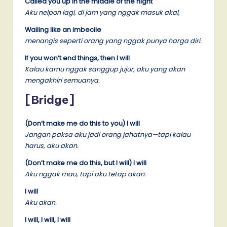
Called you up in the middle of the night
Aku nelpon lagi, di jam yang nggak masuk akal,
Wailing like an imbecile
menangis seperti orang yang nggak punya harga diri.
If you won’t end things, then I will
Kalau kamu nggak sanggup jujur, aku yang akan
mengakhiri semuanya.
[Bridge]
(Don’t make me do this to you) I will
Jangan paksa aku jadi orang jahatnya—tapi kalau
harus, aku akan.
(Don’t make me do this, but I will) I will
Aku nggak mau, tapi aku tetap akan.
I will
Aku akan.
I will, I will, I will