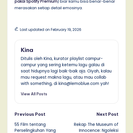
pakai Spotify Premium
) biar kamu bisa benar-benar
merasakan setiap detail emosinya.
Last updated on February 19, 2026
Kina
Ditulis oleh Kina, kurator playlist campur-
campur yang sering ketemu lagu galau di
saat hidupnya lagi baik-baik aja. Oiyah, kalau
mau request makna lagu, atau mau collab
with something, di kina@lemoblue.com yah!
View All Posts
Post
Previous Post
Next Post
55 Film tentang
Rekap The Museum of
navigation
Perselingkuhan Yang
Innocence: Ngoleksi