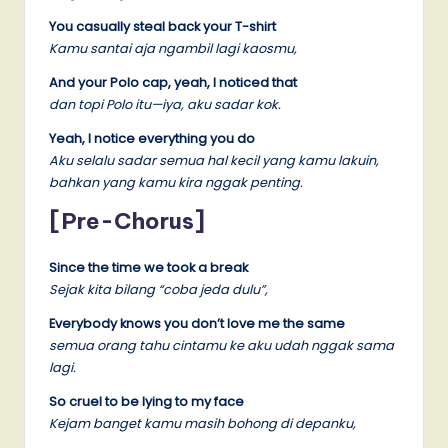
You casually steal back your T-shirt
Kamu santai aja ngambil lagi kaosmu,
And your Polo cap, yeah, I noticed that
dan topi Polo itu—iya, aku sadar kok.
Yeah, I notice everything you do
Aku selalu sadar semua hal kecil yang kamu lakuin,
bahkan yang kamu kira nggak penting.
[Pre-Chorus]
Since the time we took a break
Sejak kita bilang “coba jeda dulu”,
Everybody knows you don’t love me the same
semua orang tahu cintamu ke aku udah nggak sama
lagi.
So cruel to be lying to my face
Kejam banget kamu masih bohong di depanku,