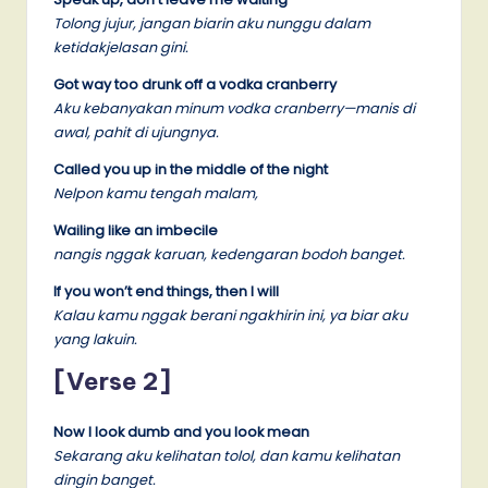
Tolong jujur, jangan biarin aku nunggu dalam
ketidakjelasan gini.
Got way too drunk off a vodka cranberry
Aku kebanyakan minum vodka cranberry—manis di
awal, pahit di ujungnya.
Called you up in the middle of the night
Nelpon kamu tengah malam,
Wailing like an imbecile
nangis nggak karuan, kedengaran bodoh banget.
If you won’t end things, then I will
Kalau kamu nggak berani ngakhirin ini, ya biar aku
yang lakuin.
[Verse 2]
Now I look dumb and you look mean
Sekarang aku kelihatan tolol, dan kamu kelihatan
dingin banget.