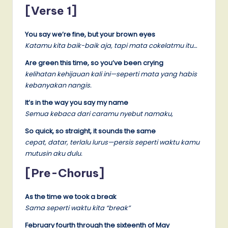
[Verse 1]
You say we’re fine, but your brown eyes
Katamu kita baik-baik aja, tapi mata cokelatmu itu…
Are green this time, so you’ve been crying
kelihatan kehijauan kali ini—seperti mata yang habis
kebanyakan nangis.
It’s in the way you say my name
Semua kebaca dari caramu nyebut namaku,
So quick, so straight, it sounds the same
cepat, datar, terlalu lurus—persis seperti waktu kamu
mutusin aku dulu.
[Pre-Chorus]
As the time we took a break
Sama seperti waktu kita “break”
February fourth through the sixteenth of May