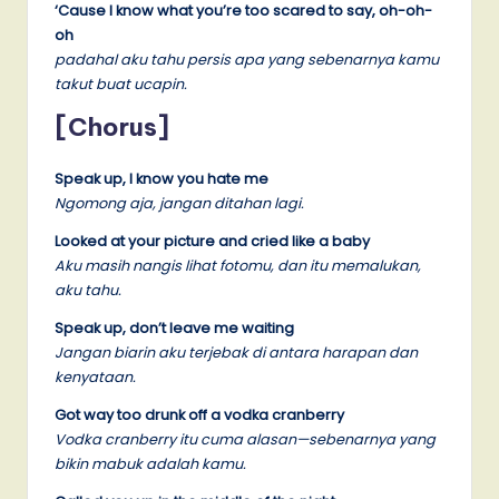
‘Cause I know what you’re too scared to say, oh-oh-
oh
padahal aku tahu persis apa yang sebenarnya kamu
takut buat ucapin.
[Chorus]
Speak up, I know you hate me
Ngomong aja, jangan ditahan lagi.
Looked at your picture and cried like a baby
Aku masih nangis lihat fotomu, dan itu memalukan,
aku tahu.
Speak up, don’t leave me waiting
Jangan biarin aku terjebak di antara harapan dan
kenyataan.
Got way too drunk off a vodka cranberry
Vodka cranberry itu cuma alasan—sebenarnya yang
bikin mabuk adalah kamu.