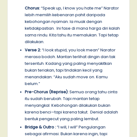
Chorus:
“Speak up, I know you hate me” Narator
lebih memilih kebenaran pahit daripada
kebohongan nyaman. Ia muak dengan
ketidakpastian. Ini fase di mana harga diri kalah
sama rindu. Kita tahu itu memalukan. Tapi tetap
dilakukan.
Verse 2:
“I look stupid, you look mean” Narator
merasa bodoh. Mantan terlihat dingin dan tak
tersentuh. Kadang yang paling menyakitkan
bukan teriakan, tapi tindakan kecil yang
menandakan: “Aku sudah move on. Kamu
belum.”
Pre-Chorus (Reprise):
Semua orang tahu cinta
itu sudah berubah. Tapi mantan tetap
menyangkal. Kebohongan dilakukan bukan
karena benci—tapi karena takut. Denial adalah
bentuk pengecut yang paling lembut.
Bridge & Outro :
“I will, I will” Pengulangan
sebagai afirmasi. Bukan karena ingin, tapi