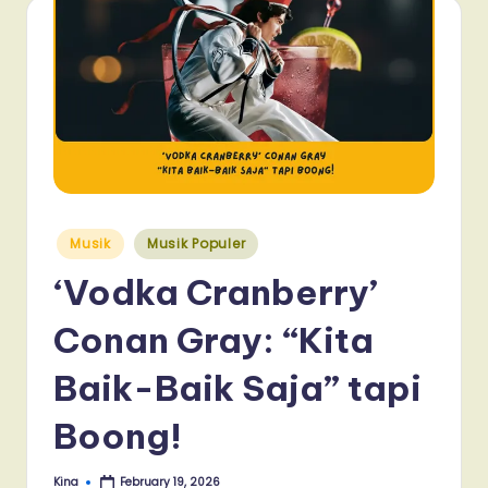
Posted
Musik
Musik Populer
in
‘Vodka Cranberry’
Conan Gray: “Kita
Baik-Baik Saja” tapi
Boong!
Kina
February 19, 2026
Posted