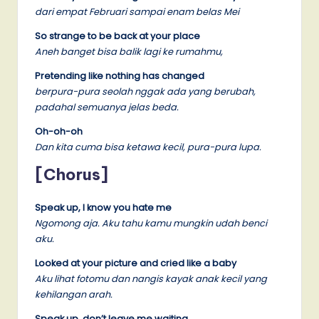
dari empat Februari sampai enam belas Mei
So strange to be back at your place
Aneh banget bisa balik lagi ke rumahmu,
Pretending like nothing has changed
berpura-pura seolah nggak ada yang berubah,
padahal semuanya jelas beda.
Oh-oh-oh
Dan kita cuma bisa ketawa kecil, pura-pura lupa.
[Chorus]
Speak up, I know you hate me
Ngomong aja. Aku tahu kamu mungkin udah benci
aku.
Looked at your picture and cried like a baby
Aku lihat fotomu dan nangis kayak anak kecil yang
kehilangan arah.
Speak up, don’t leave me waiting