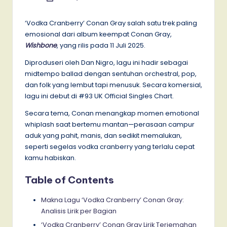
by
‘Vodka Cranberry’ Conan Gray salah satu trek paling
emosional dari album keempat Conan Gray,
Wishbone
, yang rilis pada 11 Juli 2025.
Diproduseri oleh Dan Nigro, lagu ini hadir sebagai
midtempo ballad dengan sentuhan orchestral, pop,
dan folk yang lembut tapi menusuk. Secara komersial,
lagu ini debut di #93 UK Official Singles Chart.
Secara tema, Conan menangkap momen emotional
whiplash saat bertemu mantan—perasaan campur
aduk yang pahit, manis, dan sedikit memalukan,
seperti segelas vodka cranberry yang terlalu cepat
kamu habiskan.
Table of Contents
Makna Lagu ‘Vodka Cranberry’ Conan Gray:
Analisis Lirik per Bagian
‘Vodka Cranberry’ Conan Gray Lirik Terjemahan