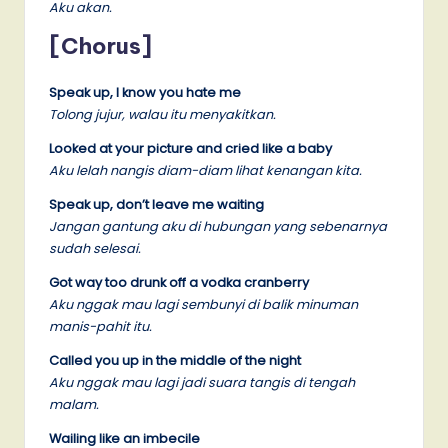
Aku akan.
[Chorus]
Speak up, I know you hate me
Tolong jujur, walau itu menyakitkan.
Looked at your picture and cried like a baby
Aku lelah nangis diam-diam lihat kenangan kita.
Speak up, don’t leave me waiting
Jangan gantung aku di hubungan yang sebenarnya
sudah selesai.
Got way too drunk off a vodka cranberry
Aku nggak mau lagi sembunyi di balik minuman
manis-pahit itu.
Called you up in the middle of the night
Aku nggak mau lagi jadi suara tangis di tengah
malam.
Wailing like an imbecile