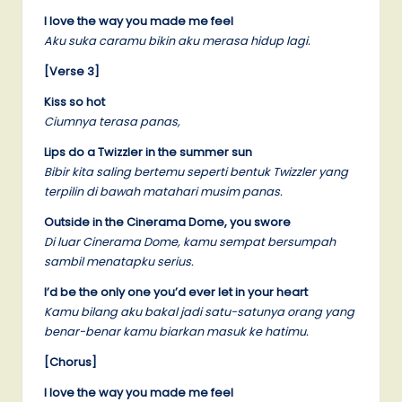
I love the way you made me feel
Aku suka caramu bikin aku merasa hidup lagi.
[Verse 3]
Kiss so hot
Ciumnya terasa panas,
Lips do a Twizzler in the summer sun
Bibir kita saling bertemu seperti bentuk Twizzler yang
terpilin di bawah matahari musim panas.
Outside in the Cinerama Dome, you swore
Di luar Cinerama Dome, kamu sempat bersumpah
sambil menatapku serius.
I’d be the only one you’d ever let in your heart
Kamu bilang aku bakal jadi satu-satunya orang yang
benar-benar kamu biarkan masuk ke hatimu.
[Chorus]
I love the way you made me feel