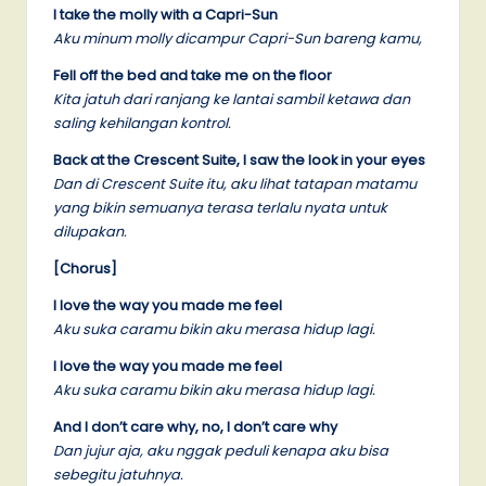
I take the molly with a Capri-Sun
Aku minum molly dicampur Capri-Sun bareng kamu,
Fell off the bed and take me on the floor
Kita jatuh dari ranjang ke lantai sambil ketawa dan
saling kehilangan kontrol.
Back at the Crescent Suite, I saw the look in your eyes
Dan di Crescent Suite itu, aku lihat tatapan matamu
yang bikin semuanya terasa terlalu nyata untuk
dilupakan.
[Chorus]
I love the way you made me feel
Aku suka caramu bikin aku merasa hidup lagi.
I love the way you made me feel
Aku suka caramu bikin aku merasa hidup lagi.
And I don’t care why, no, I don’t care why
Dan jujur aja, aku nggak peduli kenapa aku bisa
sebegitu jatuhnya.