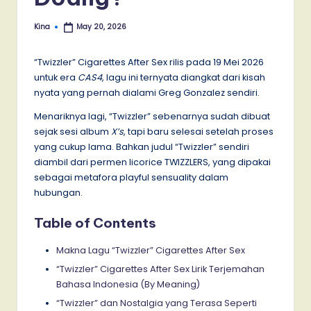
Kina
May 20, 2026
Posted
by
“Twizzler” Cigarettes After Sex rilis pada 19 Mei 2026
untuk era
CAS4
, lagu ini ternyata diangkat dari kisah
nyata yang pernah dialami Greg Gonzalez sendiri.
Menariknya lagi, “Twizzler” sebenarnya sudah dibuat
sejak sesi album
X’s
, tapi baru selesai setelah proses
yang cukup lama. Bahkan judul “Twizzler” sendiri
diambil dari permen licorice TWIZZLERS, yang dipakai
sebagai metafora playful sensuality dalam
hubungan.
Table of Contents
Makna Lagu “Twizzler” Cigarettes After Sex
“Twizzler” Cigarettes After Sex Lirik Terjemahan
Bahasa Indonesia (By Meaning)
“Twizzler” dan Nostalgia yang Terasa Seperti