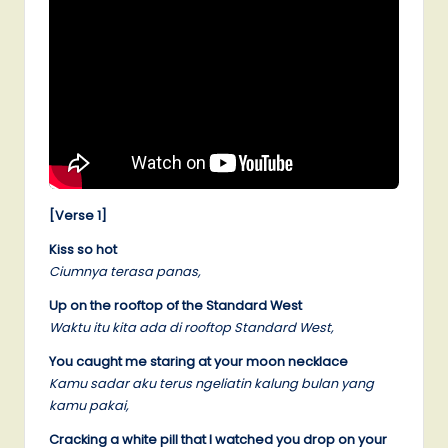
[Verse 1]
Kiss so hot
Ciumnya terasa panas,
Up on the rooftop of the Standard West
Waktu itu kita ada di rooftop Standard West,
You caught me staring at your moon necklace
Kamu sadar aku terus ngeliatin kalung bulan yang
kamu pakai,
Cracking a white pill that I watched you drop on your