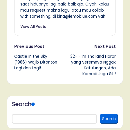
saat hidupnya lagi baik-baik aja. Oiyah, kalau
mau request makna lagu, atau mau collab
with something, di kina@lemoblue.com yah!
View All Posts
Post
Previous Post
Next Post
Castle in the Sky
32+ Film Thailand Horor
navigation
(1986) Wajib Ditonton
yang Seremnya Nggak
Lagi dan Lagi!
Ketulungan, Ada
Komedi Juga Sih!
Search
Search