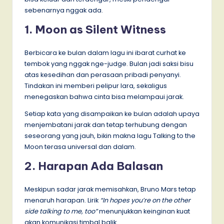
sebenarnya nggak ada.
1. Moon as Silent Witness
Berbicara ke bulan dalam lagu ini ibarat curhat ke
tembok yang nggak nge-judge. Bulan jadi saksi bisu
atas kesedihan dan perasaan pribadi penyanyi.
Tindakan ini memberi pelipur lara, sekaligus
menegaskan bahwa cinta bisa melampaui jarak.
Setiap kata yang disampaikan ke bulan adalah upaya
menjembatani jarak dan tetap terhubung dengan
seseorang yang jauh, bikin makna lagu Talking to the
Moon terasa universal dan dalam.
2. Harapan Ada Balasan
Meskipun sadar jarak memisahkan, Bruno Mars tetap
menaruh harapan. Lirik
“In hopes you’re on the other
side talking to me, too”
menunjukkan keinginan kuat
akan komunikasi timbal balik.