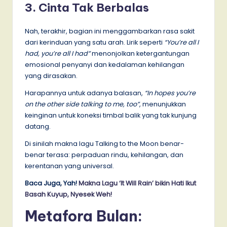
3. Cinta Tak Berbalas
Nah, terakhir, bagian ini menggambarkan rasa sakit
dari kerinduan yang satu arah. Lirik seperti
“You’re all I
had, you’re all I had”
menonjolkan ketergantungan
emosional penyanyi dan kedalaman kehilangan
yang dirasakan.
Harapannya untuk adanya balasan,
“In hopes you’re
on the other side talking to me, too”
, menunjukkan
keinginan untuk koneksi timbal balik yang tak kunjung
datang.
Di sinilah makna lagu Talking to the Moon benar-
benar terasa: perpaduan rindu, kehilangan, dan
kerentanan yang universal.
Baca Juga, Yah!
Makna Lagu ‘It Will Rain’ bikin Hati Ikut
Basah Kuyup, Nyesek Weh!
Metafora Bulan: