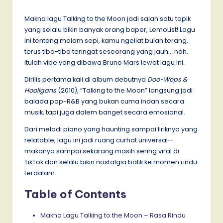
by
Makna lagu Talking to the Moon jadi salah satu topik
yang selalu bikin banyak orang baper, LemoList! Lagu
ini tentang malam sepi, kamu ngeliat bulan terang,
terus tiba-tiba teringat seseorang yang jauh… nah,
itulah vibe yang dibawa Bruno Mars lewat lagu ini.
Dirilis pertama kali di album debutnya
Doo-Wops &
Hooligans
(2010), “Talking to the Moon” langsung jadi
balada pop-R&B yang bukan cuma indah secara
musik, tapi juga dalem banget secara emosional.
Dari melodi piano yang haunting sampai liriknya yang
relatable, lagu ini jadi ruang curhat universal—
makanya sampai sekarang masih sering viral di
TikTok dan selalu bikin nostalgia balik ke momen rindu
terdalam.
Table of Contents
Makna Lagu Talking to the Moon – Rasa Rindu