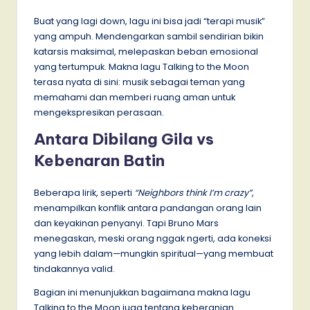
Buat yang lagi down, lagu ini bisa jadi “terapi musik”
yang ampuh. Mendengarkan sambil sendirian bikin
katarsis maksimal, melepaskan beban emosional
yang tertumpuk. Makna lagu Talking to the Moon
terasa nyata di sini: musik sebagai teman yang
memahami dan memberi ruang aman untuk
mengekspresikan perasaan.
Antara Dibilang Gila vs
Kebenaran Batin
Beberapa lirik, seperti
“Neighbors think I’m crazy”
,
menampilkan konflik antara pandangan orang lain
dan keyakinan penyanyi. Tapi Bruno Mars
menegaskan, meski orang nggak ngerti, ada koneksi
yang lebih dalam—mungkin spiritual—yang membuat
tindakannya valid.
Bagian ini menunjukkan bagaimana makna lagu
Talking to the Moon juga tentang keberanian