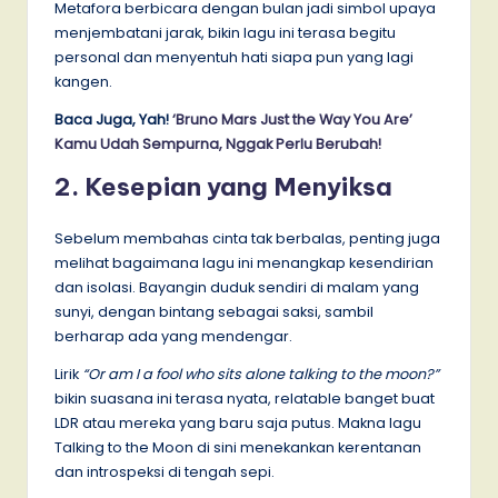
Metafora berbicara dengan bulan jadi simbol upaya
menjembatani jarak, bikin lagu ini terasa begitu
personal dan menyentuh hati siapa pun yang lagi
kangen.
Baca Juga, Yah!
‘Bruno Mars Just the Way You Are’
Kamu Udah Sempurna, Nggak Perlu Berubah!
2. Kesepian yang Menyiksa
Sebelum membahas cinta tak berbalas, penting juga
melihat bagaimana lagu ini menangkap kesendirian
dan isolasi. Bayangin duduk sendiri di malam yang
sunyi, dengan bintang sebagai saksi, sambil
berharap ada yang mendengar.
Lirik
“Or am I a fool who sits alone talking to the moon?”
bikin suasana ini terasa nyata, relatable banget buat
LDR atau mereka yang baru saja putus. Makna lagu
Talking to the Moon di sini menekankan kerentanan
dan introspeksi di tengah sepi.