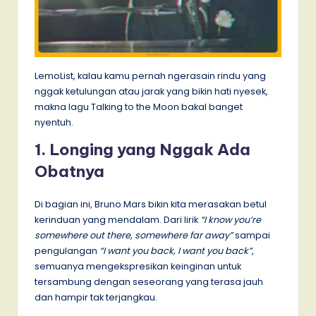
LemoList, kalau kamu pernah ngerasain rindu yang
nggak ketulungan atau jarak yang bikin hati nyesek,
makna lagu Talking to the Moon bakal banget
nyentuh.
1. Longing yang Nggak Ada
Obatnya
Di bagian ini, Bruno Mars bikin kita merasakan betul
kerinduan yang mendalam. Dari lirik
“I know you’re
somewhere out there, somewhere far away”
sampai
pengulangan
“I want you back, I want you back”
,
semuanya mengekspresikan keinginan untuk
tersambung dengan seseorang yang terasa jauh
dan hampir tak terjangkau.