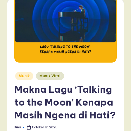
Posted
Musik
Musik Viral
in
Makna Lagu ‘Talking
to the Moon’ Kenapa
Masih Ngena di Hati?
Kina
October 12, 2025
Posted