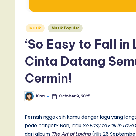
Posted
Musik
Musik Populer
in
‘So Easy to Fall in
Cinta Datang Sem
Cermin!
October 9, 2025
Kina
Posted
by
Pernah nggak sih kamu denger lagu yang lang
pede banget? Nah, lagu
So Easy to Fall in Love
O
dari album
The Art of Loving
(rilis 26 September