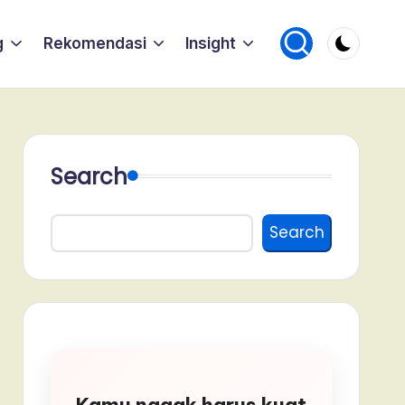
g
Rekomendasi
Insight
Search
Search
Kamu nggak harus kuat